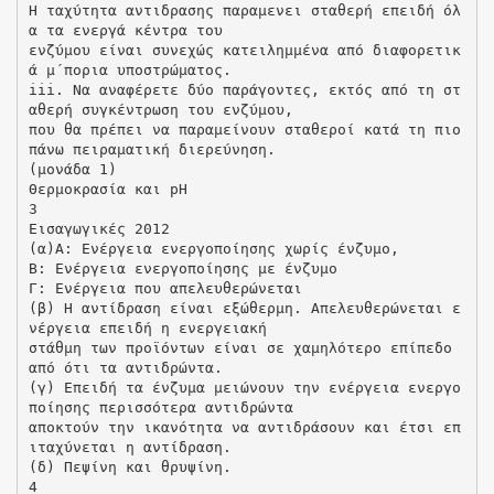
Η ταχύτητα αντιδρασης παραμενει σταθερή επειδή όλ
α τα ενεργά κέντρα του
ενζύμου είναι συνεχώς κατειλημμένα από διαφορετικ
ά μ΄πορια υποστρώματος.
iii. Να αναφέρετε δύο παράγοντες, εκτός από τη στ
αθερή συγκέντρωση του ενζύμου,
που θα πρέπει να παραμείνουν σταθεροί κατά τη πιο
πάνω πειραματική διερεύνηση.
(μονάδα 1)
Θερμοκρασία και pH
3
Εισαγωγικές 2012
(α)Α: Ενέργεια ενεργοποίησης χωρίς ένζυμο,
Β: Ενέργεια ενεργοποίησης με ένζυμο
Γ: Ενέργεια που απελευθερώνεται
(β) Η αντίδραση είναι εξώθερμη. Απελευθερώνεται ε
νέργεια επειδή η ενεργειακή
στάθμη των προϊόντων είναι σε χαμηλότερο επίπεδο
από ότι τα αντιδρώντα.
(γ) Επειδή τα ένζυμα μειώνουν την ενέργεια ενεργο
ποίησης περισσότερα αντιδρώντα
αποκτούν την ικανότητα να αντιδράσουν και έτσι επ
ιταχύνεται η αντίδραση.
(δ) Πεψίνη και θρυψίνη.
4