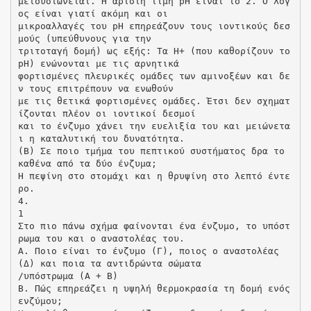
μετουσιώνεται. Η άριστη τιμή pH είναι το 2. Ο λόγ
ος είναι γιατί ακόμη και οι
μικροαλλαγές του pH επηρεάζουν τους ιοντικούς δεσ
μούς (υπεύθυνους για την
τριτοταγή δομή) ως εξής: Τα H+ (που καθορίζουν το
pH) ενώνονται με τις αρνητικά
φορτισμένες πλευρικές ομάδες των αμινοξέων και δε
ν τους επιτρέπουν να ενωθούν
με τις θετικά φορτισμένες ομάδες. Έτσι δεν σχηματ
ίζονται πλέον οι ιοντικοί δεσμοί
και το ένζυμο χάνει την ευελιξία του και μειώνετα
ι η καταλυτική του δυνατότητα.
(Β) Σε ποιο τμήμα του πεπτικού συστήματος δρα το
καθένα από τα δύο ένζυμα;
Η πεψίνη στο στομάχι και η θρυψίνη στο λεπτό έντε
ρο.
4.
1
Στο πιο πάνω σχήμα φαίνονται ένα ένζυμο, το υπόστ
ρωμα του και ο αναστολέας του.
Α. Ποιο είναι το ένζυμο (Γ), ποιος ο αναστολέας
(Δ) και ποια τα αντιδρώντα σώματα
/υπόστρωμα (Α + Β)
Β. Πώς επηρεάζει η υψηλή θερμοκρασία τη δομή ενός
ενζύμου;