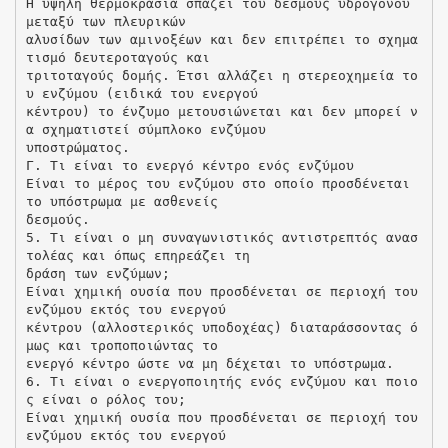
Η υψηλή θερμοκρασία σπάζει του δεσμούς υδρογόνου
μεταξύ των πλευρικών
αλυσίδων των αμινοξέων και δεν επιτρέπει το σχημα
τισμό δευτεροταγούς και
τριτοταγούς δομής. Έτσι αλλάζει η στερεοχημεία το
υ ενζύμου (ειδικά του ενεργού
κέντρου) το ένζυμο μετουσιώνεται και δεν μπορεί ν
α σχηματιστεί σύμπλοκο ενζύμου
υποστρώματος.
Γ. Τι είναι το ενεργό κέντρο ενός ενζύμου
Είναι το μέρος του ενζύμου στο οποίο προσδένεται
το υπόστρωμα με ασθενείς
δεσμούς.
5. Τι είναι ο μη συναγωνιστικός αντιστρεπτός ανασ
τολέας και όπως επηρεάζει τη
δράση των ενζύμων;
Είναι χημική ουσία που προσδένεται σε περιοχή του
ενζύμου εκτός του ενεργού
κέντρου (αλλοστερικός υποδοχέας) διαταράσσοντας ό
μως και τροποποιώντας το
ενεργό κέντρο ώστε να μη δέχεται το υπόστρωμα.
6. Τι είναι ο ενεργοποιητής ενός ενζύμου και ποιο
ς είναι ο ρόλος του;
Είναι χημική ουσία που προσδένεται σε περιοχή του
ενζύμου εκτός του ενεργού