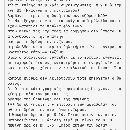
είναι επίσης σε μικρές συγκεντρώσεις. π.χ Η βιταμ
ίνη Β3 (Νιασίνη ή νικοτιναμίδη)
λαμβάνει μέρος στη δομή του συνενζύμου NAD+
2. Να εξηγήσετε γιατί τα σκάγια από μόλυβδο που ε
ίχαν καταπιεί τα πουλιά φλαμίγκο
στην αλυκή της Λάρνακας τα οδήγησαν στο θάνατο. Ν
α συνδυάσετε την απάντησή
σας με τη δράση των ενζύμων.
Ο μόλυβδος ως κυτταρικό δηλητήριο είναι μόνιμος α
ναστολέας κάποιων ενζύμων.
Όταν ο αναστολέας συνδεθεί με το ένζυμο, ενώνεται
με ισχυρούς δεσμούς καταστρέφει το ενεργό κέντρο
και το ένζυμο χάνει την καταλυτική του δράση. Ότα
ν
κάποια ένζυμα δεν λειτουργούν τότε επέρχεται ο θά
νατος.
3. Οι πιο κάτω γραφικές παραστάσεις δείχνουν τη σ
χέση μεταξύ του pH και της
δράσης της θρυψίνης και της πεψίνης.
(Α) Να εξηγήσετε την επίδραση των μεταβολών του
pH στη δράση των πιο πάνω ενζύμων.
Η θρυψίνη δρα σε pH 5-10. Εκτός αυτών των ορίων
μετουσιώνεται. Η άριστη τιμή pH είναι to 8. Η
πεψίνη δρα σε pH 1-5. Εκτός αυτών των ορίων