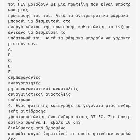
τον HIV μοιάζουν με μια πρωτεΐνη που είναι υπόστρ
ωμα μιας
πρωτεάσης του ιού. Αυτά τα αντιρετροϊικά φάρμακα
μπορούν να δεσμευτούν στο
ενεργό κέντρο της πρωτεάσης καθιστώντας το ένζυμο
ανίκανο να δεσμεύσει το
υπόστρωμά του. Αυτά τα φάρμακα μπορούν να χαρακτη
ριστούν σαν:
A.
B.
C.
D.
E.
συμπαράγοντες
ενεργοποιητές
μη συναγωνιστικοί αναστολείς
συναγωνιστικοί αναστολείς
υπόστρωμα.
4. Ένας φοιτητής κατέγραψε τα γεγονότα μιας ενζυμ
ικής αντίδρασης
χρησιμοποιώντας ένα ένζυμο στους 37 °C. Στο δοκιμ
αστικό σωλήνα 1, έβαλε 10 cm3
διαλύματος από βρασμένο
ασπράδι αυγού (πρωτεΐνη) το οποίο φαινόταν νεφελώ
δες