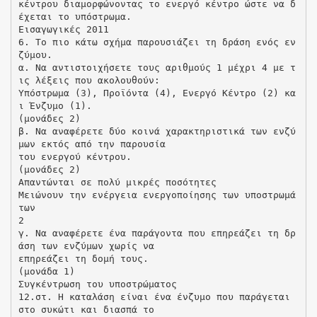
κέντρου διαμορφώνοντας το ενεργό κέντρο ώστε να δ
έχεται το υπόστρωμα.
Εισαγωγικές 2011
6. Το πιο κάτω σχήμα παρουσιάζει τη δράση ενός εν
ζύμου.
α. Να αντιστοιχήσετε τους αριθμούς 1 μέχρι 4 με τ
ις λέξεις που ακολουθούν:
Υπόστρωμα (3), Προϊόντα (4), Ενεργό Κέντρο (2) κα
ι Ένζυμο (1).
(μονάδες 2)
β. Να αναφέρετε δύο κοινά χαρακτηριστικά των ενζύ
μων εκτός από την παρουσία
του ενεργού κέντρου.
(μονάδες 2)
Απαντώνται σε πολύ μικρές ποσότητες
Μειώνουν την ενέργεια ενεργοποίησης των υποστρωμά
των
2
γ. Να αναφέρετε ένα παράγοντα που επηρεάζει τη δρ
άση των ενζύμων χωρίς να
επηρεάζει τη δομή τους.
(μονάδα 1)
Συγκέντρωση του υποστρώματος
12.στ. H καταλάση είναι ένα ένζυμο που παράγεται
στο συκώτι και διασπά το