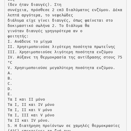
(δεν ήταν διαυγές). Στη
συνέχεια, πρόσθεσε 2 cm3 διαλύματος ενζύμου. Δέκα
λεπτά αργότερα, το νεφελώδες
διάλυμα είχε γίνει διαυγές, όπως φαίνεται στο
δοκιμαστικό σωλήνα 2. Το διάλυμα θα
γινόταν διαυγές γρηγορότερα αν ο
φοιτητής:
I. Ανάδευε το μίγμα
II. Χρησιμοποιούσε λιγότερη ποσότητα πρωτεΐνης
III. Χρησιμοποιούσε λιγότερη ποσότητα ενζύμου
IV. Αύξανε τη θερμοκρασία της αντίδρασης στους 75
°C
V. Χρησιμοποιούσε μεγαλύτερη ποσότητα ενζύμου.
A.
B.
C.
D.
E.
Τα Ι και ΙΙ μόνο
Τα Ι, ΙΙ και ΙV μόνο
Τα Ι, ΙΙ και V μόνο
Τα Ι, ΙΙΙ και V μόνο
Τα ΙΙ και ΙV μόνο.
5. Η διατήρηση προϊόντων σε χαμηλές θερμοκρασίες
(4°C) επεκτείνει τη ζωή των