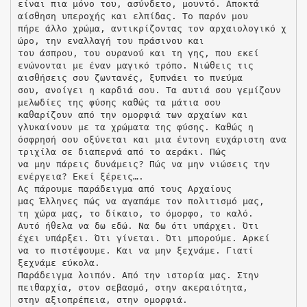
είναι πια μόνο του, ασύνδετο, μουντό. Αποκτά
αίσθηση υπεροχής και ελπίδας. Το παρόν μου
πήρε άλλο χρώμα, αντικρίζοντας τον αρχαιολογικό χ
ώρο, την εναλλαγή του πράσινου και
του άσπρου, του ουρανού και τη γης, που εκεί
ενώνονται με έναν μαγικό τρόπο. Νιώθεις τις
αισθήσεις σου ζωντανές, ξυπνάει το πνεύμα
σου, ανοίγει η καρδιά σου. Τα αυτιά σου γεμίζουν
μελωδίες της φύσης καθώς τα μάτια σου
καθαρίζουν από την ομορφιά των αρχαίων και
γλυκαίνουν με τα χρώματα της φύσης. Καθώς η
όσφρησή σου οξύνεται και μια έντονη ευχάριστη ανα
τριχίλα σε διαπερνά από το αεράκι. Πώς
να μην πάρεις δυνάμεις? Πώς να μην νιώσεις την
ενέργεια? Εκεί ξέρεις….
Ας πάρουμε παράδειγμα από τους Αρχαίους
μας Έλληνες πώς να αγαπάμε τον πολιτισμό μας,
τη χώρα μας, το δίκαιο, το όμορφο, το καλό.
Αυτό ήθελα να δω εδώ. Να δω ότι υπάρχει. Ότι
έχει υπάρξει. Ότι γίνεται. Ότι μπορούμε. Αρκεί
να το πιστέψουμε. Και να μην ξεχνάμε. Γιατί
ξεχνάμε εύκολα.
Παράδειγμα λοιπόν. Από την ιστορία μας. Στην
πειθαρχία, στον σεβασμό, στην ακεραιότητα,
στην αξιοπρέπεια, στην ομορφιά.