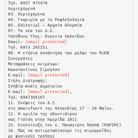
Τηλ. 6937 975470
περιεχόμενα
03. Περιεχόμενα
04. Γνωριμία με τη Ρεφλεξολογία
05. Editorial – Αρχαία Ολυμπία
07. Τα νέα του Δ.Σ.
Υπεύθυνη Ύλης: Ευγενία Χαλκίδου
Email:
[email protected]
Τηλ. 6973 245251
08. H ετήσια συνάντηση των μελών του RiEN
Συνεργάτες
Μεταφράσεις κειμένων:
Κωνσταντίνος Σίμογλου
E-mail:
[email protected]
Στήλη Διατροφής:
Σύλβια-Αναϊς Δημητρίου
E-mail:
[email protected]
,
Τηλ. 6947304107
11. Σκέψεις του Δ.Σ.
στο Amersfoort της Ολλανδίας 27 - 29 Μαΐου.
12. Η ομιλία της οδοντιάτρου
κας Γιάτση στην Ημερίδα 2011
15. Συνέντευξη του κ. Παναγιώτη Παππά (PAPIMI)
16. Πώς να αντιμετωπίσουμε τις αιμορροΐδες
με φυσικούς τρόπους