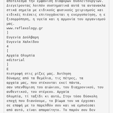
αποτέλεσμα την εμφάνιση διαφόρων δυσλειτουργιών.
Διεγείροντας λοιπόν συστηματικά αυτά τα αντανακλα
στικά σημεία με ειδικούς φυσικούς χειρισμούς και
ειδικές πιέσεις επιτυγχάνεται η ενεργοποίηση, η ε
ξισορρόπηση, η υγεία και η αρμονία του οργανισμού
μας.
www.reflexology.gr
]
Ευγενία Δούλβαρη
Ευγενία Χαλκίδου
4
[
Αρχαία Ολυμπία
editorial
]
Ε
πιστροφή στις ρίζες μας. Άντληση
δύναμης από τα θεμέλια, τις πέτρες, τα
αρχαία μας, που στέκονται εκεί πάντα,
σαν υπενθύμιση του αιώνιου, του διαχρονικού, του
αυθεντικού, του στέρεου. Αρχαία
Ολυμπία, τί ταξίδι κι αυτό… Στην τόσο δύσκολη
εποχή που διανύουμε, το βίωμα του να έρχεσαι
σε επαφή με το παρελθόν σου και να εμπνέεσαι
από αυτό, είναι απαραίτητο. Το παρόν σου δεν