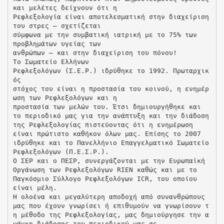
και μελέτες δείχνουν ότι η
Ρεφλεξολογία είναι αποτελεσματική στην διαχείριση
του στρες – σχετίζεται
σύμφωνα με την συμβατική ιατρική με το 75% των
προβλημάτων υγείας των
ανθρώπων – και στην διαχείριση του πόνου!
Το Σωματείο Ελλήνων
Ρεφλεξολόγων (Σ.Ε.Ρ.) ιδρύθηκε το 1992. Πρωταρχικ
ός
στόχος του είναι η προστασία του κοινού, η ενημέρ
ωση των Ρεφλεξολόγων και η
προστασία των μελών του. Έτσι δημιουργήθηκε και
το περιοδικό μας για την ανάπτυξη και την διάδοση
της Ρεφλεξολογίας πιστεύοντας ότι η ενημέρωση
είναι πρώτιστο καθήκον όλων μας. Επίσης το 2007
ιδρύθηκε και το Πανελλήνιο Επαγγελματικό Σωματείο
Ρεφλεξολόγων (Π.Ε.Σ.Ρ.).
Ο ΣΕΡ και ο ΠΕΣΡ, συνεργάζονται με την Ευρωπαϊκή
Οργάνωση των Ρεφλεξολόγων RIEN καθώς και με το
Παγκόσμιο Σύλλογο Ρεφλεξολόγων ICR, του οποίου
είναι μέλη.
Η ολοένα και μεγαλύτερη αποδοχή από συνανθρώπους
μας που έχουν γνωρίσει ή επιθυμούν να γνωρίσουν τ
η μέθοδο της Ρεφλεξολογίας, μας δημιούργησε την α
νάγκη διάδοσης του περιοδικού μας σε