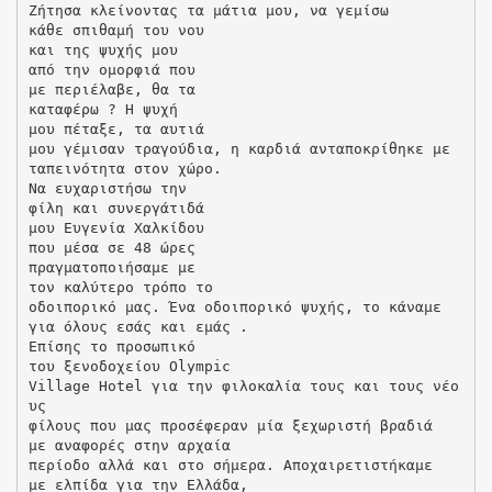
Ζήτησα κλείνοντας τα μάτια μου, να γεμίσω
κάθε σπιθαμή του νου
και της ψυχής μου
από την ομορφιά που
με περιέλαβε, θα τα
καταφέρω ? Η ψυχή
μου πέταξε, τα αυτιά
μου γέμισαν τραγούδια, η καρδιά ανταποκρίθηκε με
ταπεινότητα στον χώρο.
Να ευχαριστήσω την
φίλη και συνεργάτιδά
μου Ευγενία Χαλκίδου
που μέσα σε 48 ώρες
πραγματοποιήσαμε με
τον καλύτερο τρόπο το
οδοιπορικό μας. Ένα οδοιπορικό ψυχής, το κάναμε
για όλους εσάς και εμάς .
Επίσης το προσωπικό
του ξενοδοχείου Olympic
Village Hotel για την φιλοκαλία τους και τους νέο
υς
φίλους που μας προσέφεραν μία ξεχωριστή βραδιά
με αναφορές στην αρχαία
περίοδο αλλά και στο σήμερα. Αποχαιρετιστήκαμε
με ελπίδα για την Ελλάδα,