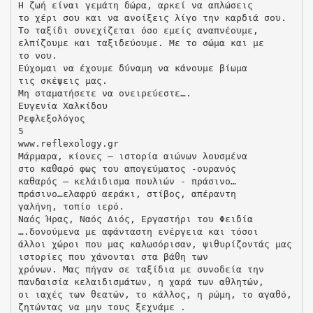
Η ζωή είναι γεμάτη δώρα, αρκεί να απλώσεις
το χέρι σου και να ανοίξεις λίγο την καρδιά σου.
Το ταξίδι συνεχίζεται όσο εμείς αναπνέουμε,
ελπίζουμε και ταξιδεύουμε. Με το σώμα και με
το νου.
Εύχομαι να έχουμε δύναμη να κάνουμε βίωμα
τις σκέψεις μας.
Μη σταματήσετε να ονειρεύεστε….
Ευγενία Χαλκίδου
Ρεφλεξολόγος
5
www.reflexology.gr
Μάρμαρα, κίονες – ιστορία αιώνων λουσμένα
στο καθαρό φως του απογεύματος -ουρανός
καθαρός – κελάιδισμα πουλιών - πράσινο…
πράσινο…ελαφρύ αεράκι, στίβος, απέραντη
γαλήνη, τοπίο ιερό.
Ναός Ήρας, Ναός Διός, Εργαστήρι του Φειδία
….δονούμενα με αφάνταστη ενέργεια και τόσοι
άλλοι χώροι που μας καλωσόρισαν, ψιθυρίζοντάς μας
ιστορίες που χάνονται στα βάθη των
χρόνων. Μας πήγαν σε ταξίδια με συνοδεία την
πανδαισία κελαιδισμάτων, η χαρά των αθλητών,
οι ιαχές των θεατών, το κάλλος, η ρώμη, το αγαθό,
ζητώντας να μην τους ξεχνάμε .