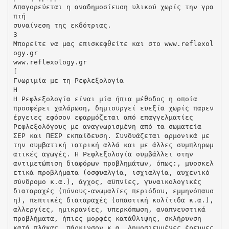
Απαγορεύεται η αναδημοσίευση υλικού χωρίς την γρα
πτή
συναίνεση της εκδότριας.
3
Μπορείτε να μας επισκεφθείτε και στο www.reflexol
ogy.gr
www.reflexology.gr
[
Γνωριμία με τη Ρεφλεξολογία
Η
Η Ρεφλεξολογία είναι μία ήπια μέθοδος η οποία
προσφέρει χαλάρωση, δημιουργεί ευεξία χωρίς παρεν
έργειες εφόσον εφαρμόζεται από επαγγελματίες
Ρεφλεξολόγους με αναγνωρισμένη από τα σωματεία
ΣΕΡ και ΠΕΣΡ εκπαίδευση. Συνδυάζεται αρμονικά με
την συμβατική ιατρική αλλά και με άλλες συμπληρωμ
ατικές αγωγές. Η Ρεφλεξολογία συμβάλλει στην
αντιμετώπιση διαφόρων προβλημάτων, όπως:, μυοσκελ
ετικά προβλήματα (οσφυαλγία, ισχιαλγία, αυχενικό
σύνδρομο κ.α.), άγχος, αϋπνίες, γυναικολογικές
διαταραχές (πόνους-ανωμαλίες περιόδου, εμμηνόπαυσ
η), πεπτικές διαταραχές (σπαστική κολίτιδα κ.α.),
αλλεργίες, ημικρανίες, υπερκόπωση, αναπνευστικά
προβλήματα, ήπιες μορφές κατάθλιψης, σκλήρυνση
κατά πλάκας, πάρκινσον κ.α. Δημοσιευμένες έρευνες