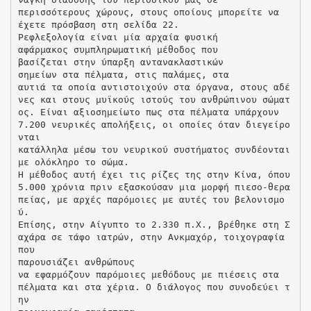
περισσότερους χώρους, στους οποίους μπορείτε να
έχετε πρόσβαση στη σελίδα 22.
Ρεφλεξολογία είναι μία αρχαία φυσική
αφάρμακος συμπληρωματική μέθοδος που
βασίζεται στην ύπαρξη αντανακλαστικών
σημείων στα πέλματα, στις παλάμες, στα
αυτιά τα οποία αντιστοιχούν στα όργανα, στους αδέ
νες και στους μυϊκούς ιστούς του ανθρώπινου σώματ
ος. Είναι αξιοσημείωτο πως στα πέλματα υπάρχουν
7.200 νευρικές απολήξεις, οι οποίες όταν διεγείρο
νται
κατάλληλα μέσω του νευρικού συστήματος συνδέονται
με ολόκληρο το σώμα.
Η μέθοδος αυτή έχει τις ρίζες της στην Κίνα, όπου
5.000 χρόνια πριν εξασκούσαν μια μορφή πιεσο-θερα
πείας, με αρχές παρόμοιες με αυτές του βελονισμο
ύ.
Επίσης, στην Αίγυπτο το 2.330 π.Χ., βρέθηκε στη Σ
αχάρα σε τάφο ιατρών, στην Ανκμαχόρ, τοιχογραφία
που
παρουσιάζει ανθρώπους
να εφαρμόζουν παρόμοιες μεθόδους με πιέσεις στα
πέλματα και στα χέρια. Ο διάλογος που συνοδεύει τ
ην