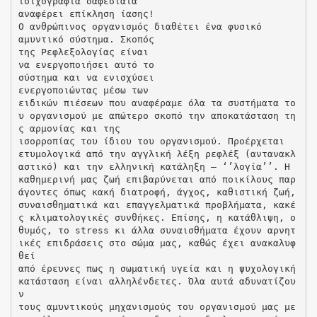
τοιχογραφία σαφέστατα
αναφέρει επίκληση ίασης!
Ο ανθρώπινος οργανισμός διαθέτει ένα φυσικό
αμυντικό σύστημα. Σκοπός
της Ρεφλεξολογίας είναι
να ενεργοποιήσει αυτό το
σύστημα και να ενισχύσει
ενεργοποιώντας μέσω των
ειδικών πιέσεων που αναφέραμε όλα τα συστήματα το
υ οργανισμού με απώτερο σκοπό την αποκατάσταση τη
ς αρμονίας και της
ισορροπίας του ίδιου του οργανισμού. Προέρχεται
ετυμολογικά από την αγγλική λέξη ρεφλέξ (αντανακλ
αστικό) και την ελληνική κατάληξη – ‘’λογία’’. Η
καθημερινή μας ζωή επιβαρύνεται από ποικίλους παρ
άγοντες όπως κακή διατροφή, άγχος, καθιστική ζωή,
συναισθηματικά και επαγγελματικά προβλήματα, κακέ
ς κλιματολογικές συνθήκες. Επίσης, η κατάθλιψη, ο
θυμός, το stress κι άλλα συναισθήματα έχουν αρνητ
ικές επιδράσεις στο σώμα μας, καθώς έχει ανακαλυφ
θεί
από έρευνες πως η σωματική υγεία και η ψυχολογική
κατάσταση είναι αλληλένδετες. Όλα αυτά αδυνατίζου
ν
τους αμυντικούς μηχανισμούς του οργανισμού μας με