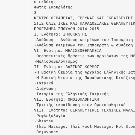
ο εκδότης
Φώτης Σκουρλέτης
3
ΚΕΝΤΡΟ ΘΕΡΑΠΕΙΑΣ, ΕΡΕΥΝΑΣ ΚΑΙ ΕΚΠΑΙΔΕΥΣΗΣ
ΣΤΙΣ ΟΛΙΣΤΙΚΕΣ ΚΑΙ ΠΑΡΑΔΟΣΙΑΚΕΣ ΘΕΡΑΠΕΥΤΙ
ΠΡΟΓΡΑΜΜΑ ΣΠΟΥΔΩΝ 2014-2015
Ι. Ενότητα: ΙΠΠΟΚΡΑΤΗΣ
-Απόδοση - Ανάλυση κειμένων του Ιπποκράτη
-Ανάλυση κειμένων του Ιπποκράτη & σύνδεση
VΙ. Ενότητα: ΜΕΛΙΣΣΟΘΕΡΑΠΕΙΑ
-Θεραπευτικές δράσεις των προιόντων της Μ
-Μελισσοβελονισμός
ΙΙ. Ενότητα: ΒΑΣΙΚΟΣ ΚΟΡΜΟΣ
-Η Βασική θεωρία της Αρχαίας Ελληνικής Ια
-Η Βασική θεωρία της Παραδοσιακής Κινέζικ
-Ιατρικά
-Διάγνωση
-Ιστορία της Ελληνικής Ιατρικής
VΙΙ. Ενότητα: ΟΜΟΙΟΠΑΘΗΤΙΚΗ
-Tριετής εκπαίδευση στην Ομοιοπαθητική
VΙΙΙ. Ενότητα: ΘΕΡΑΠΕΥΤΙΚΕΣ ΤΕΧΝΙΚΕΣ ΜΑΛΑ
-Ρεφλεξολογία
-Shiatsu
-Thai Massage, Thai Foot Massage, Hot Sto
-Rejuvance