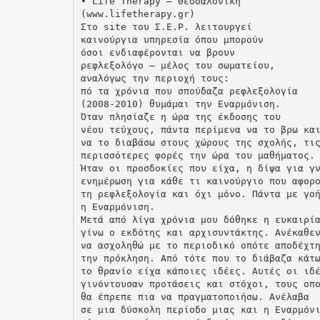
• Life Therapy – Θεσσαλονίκη
(www.lifetherapy.gr)
Στο site του Σ.Ε.Ρ. λειτουργεί
καινούργια υπηρεσία όπου μπορούν
όσοι ενδιαφέρονται να βρουν
ρεφλεξολόγο – μέλος του σωματείου,
αναλόγως την περιοχή τους:
πό τα χρόνια που σπούδαζα ρεφλεξολογία
(2008-2010) θυμάμαι την Εναρμόνιση.
Όταν πλησίαζε η ώρα της έκδοσης του
νέου τεύχους, πάντα περίμενα να το βρω κα
να το διαβάσω στους χώρους της σχολής, τι
περισσότερες φορές την ώρα του μαθήματος.
Ήταν οι προσδοκίες που είχα, η δίψα για γ
ενημέρωση για κάθε τι καινούργιο που αφορ
τη ρεφλεξολογία και όχι μόνο. Πάντα με γο
η Εναρμόνιση.
Μετά από λίγα χρόνια μου δόθηκε η ευκαιρί
γίνω ο εκδότης και αρχισυντάκτης. Ανέκαθε
να ασχοληθώ με το περιοδικό οπότε αποδέχτ
την πρόκληση. Από τότε που το διάβαζα κάτ
το θρανίο είχα κάποιες ιδέες. Αυτές οι ιδ
γινόντουσαν προτάσεις και στόχοι, τους οπ
θα έπρεπε πια να πραγματοποιήσω. Ανέλαβα
σε μια δύσκολη περίοδο μιας και η Εναρμόν