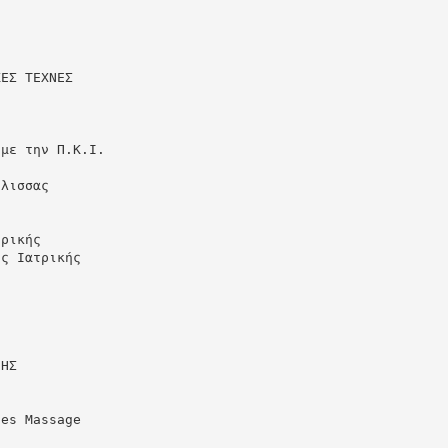
ΚΕΣ ΤΕΧΝΕΣ
 με την Π.Κ.Ι.
έλισσας
τρικής
ης Ιατρικής
ΞΗΣ
nes Massage