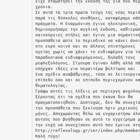
είχε σταματήσει την έκδοσή της για δύο πε
χρόνια.
Σε αυτά τα τρία πρώτα τεύχη της νέας περι
παρά τις δύσκολες συνθήκες, καταφέραμε κά
πράγματα. Η Εναρμόνιση έγινε ηλεκτρονική,
δημιουργήσαμε την αγγλική έκδοση, καθιερώ
καινούργιες στήλες και έγινε μια σημαντικ
προσπάθεια ώστε το περιοδικό να κάνει άνο
στο ευρύ κοινό και σε άλλους επιστήμονες
υγείας χωρίς να χάνει το ενδιαφέρον για τ
παραδοσιακά ενδιαφερόμενους, δηλαδή τους
ρεφλεξολόγους. Σίγουρα έγιναν λάθη αλλά π
υπήρχαν ιδέες για περαιτέρω βελτίωση και
ένα σχέδιο αναβάθμισης, τόσο σε λειτουργι
επίπεδο όσο και σε επίπεδο περιεχομένου κ
θεματολογίας.
Γράφω αυτές τις λέξεις με περίεργη ψυχολο
ξέροντας ότι τα σχέδια που έκανα δεν θα
πραγματοποιηθούν. Δυστυχώς, δεν θα συνεχί
την προσπάθεια που ξεκίνησα πριν μερικούς
μήνες. Αποχωρώντας θέλω να ευχαριστήσω όλ
αυτούς που βοήθησαν σε αυτό το εγχείρημα 
την ευχή να συνεχίσουν αυτό που έμεινε στ
http://reflexology.gr/ser/index.php/membe
Καλή τύχη!