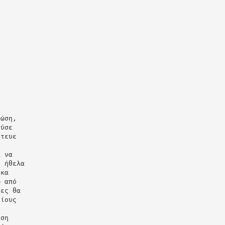
ι
ς
νώση,
ούσε
ήτευε
α να
ν ήθελα
ηκα
ω από
έες θα
οίους
ιση