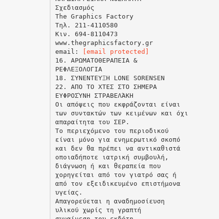
Σχεδιασμός
The Graphics Factory
Τηλ. 211-4110580
Κιν. 694-8110473
www.thegraphicsfactory.gr
email:
[email protected]
16. ΑΡΩΜΑΤΟΘΕΡΑΠΕΙΑ &
ΡΕΦΛΕΞΟΛΟΓΙΑ
18. ΣΥΝΕΝΤΕΥΞΗ LONE SORENSEN
22. ΑΠΟ ΤΟ ΧΤΕΣ ΣΤΟ ΣΗΜΕΡΑ
ΕΥΦΡΟΣΎΝΗ ΣΤΡΑΒΕΛΆΚΗ
Οι απόψεις που εκφράζονται είναι
των συντακτών των κειμένων και όχι
απαραίτητα του ΣΕΡ.
Το περιεχόμενο του περιοδικού
είναι μόνο για ενημερωτικό σκοπό
και δεν θα πρέπει να αντικαθιστά
οποιαδήποτε ιατρική συμβουλή,
διάγνωση ή και θεραπεία που
χορηγείται από τον γιατρό σας ή
από τον εξειδικευμένο επιστήμονα
υγείας.
Απαγορεύεται η αναδημοσίευση
υλικού χωρίς τη γραπτή
συναίνεση του εκδότη.