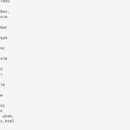
ρίπου
όδου,
ποια
σαμε
ή
ιγμα
ους
άντα
κό
αι
γία
σω
ους
με
η μέση.
rs.html