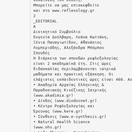
Μπορείτε να μας επισκεφθείτε
και στο www.reflexology.gr
2
_EDITORIAL
A
Διοικητικό Συμβούλιο
Ευγενία Δούλβαρη, Λεάνα Κωττάκη,
Ξένια Παναγιωτίδου, Αθανάσιος
Λυμπεριάδης, Αλεξάνδρα Μπόμπου
Σπουδές
Η διάρκεια των σπουδών ρεφλεξολογίας
είναι 2 ακαδημαϊκά έτη. Στις ώρες
διδασκαλίας περιλαμβάνονται ιατρικά
μαθήματα και πρακτική εξάσκηση. Οι
ελάχιστες εκπαιδευτικές ώρες είναι 460. Α
• Ακαδημία Αρχαίας Ελληνικής &
Παραδοσιακής Κινέζικης Ιατρικής
(www.akadimia.gr)
• Δίοδος (www.diodosnet.gr)
• Κέντρο Ρεφλεξολογίας και
Έρευνας (www.kere.gr)
• Σύνθεσις (www.e-synthesis.gr)
• Natural Health Science
(www.nhs.gr)