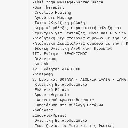
-Thai Yoga Massage-Sacred Dance
-Spa Therapist
-Creative Healing
-Ayuverdic Massage
-Tuina (Κινέζικη μάλαξη)
-Λεμφική μάλαξη, Θεραπευτική μάλαξη και
Σεμινάριο για Βεντούζες, Moxa και Gua Sha
-Αισθητική Δερματολογία σύμφωνα με την Αγ
-Αισθητική Δερματολογία σύμφωνα με την Π.
-Φυσική Ολιστική Αισθητική Προσώπου
ΙΙΙ. Ενότητα: ΒΕΛΟΝΙΣΜΟΣ
-Βελονισμός
-Su Jok
ΙV. Ενότητα: ΔΙΑΤΡΟΦΗ
-Διατροφή
V. Ενότητα: ΒΟΤΑΝΑ - ΑΙΘΕΡΙΑ ΕΛΑΙΑ - IAMA
-Κινέζικη Βοτανοθεραπεία
-Ελληνικά Βότανα
-Αρωματοθεραπεία
-Ενεργειακή Αρωματοθεραπεία
-Εκπαίδευση στη συλλογή Βοτάνων
-Ανθόνερα
Σαπούνια-Κρέμες
-Ολιστική Βοτανοθεραπεία
-Γνωρίζοντας τα Φυτά και τις Φυσικές