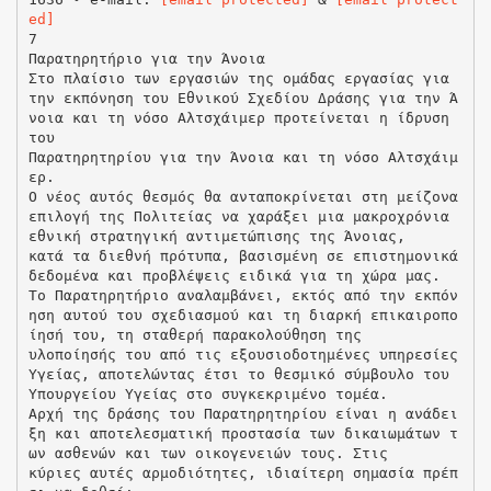
ed]
7
Παρατηρητήριο για την Άνοια
Στο πλαίσιο των εργασιών της ομάδας εργασίας για
την εκπόνηση του Εθνικού Σχεδίου Δράσης για την Ά
νοια και τη νόσο Αλτσχάιμερ προτείνεται η ίδρυση
του
Παρατηρητηρίου για την Άνοια και τη νόσο Αλτσχάιμ
ερ.
Ο νέος αυτός θεσμός θα ανταποκρίνεται στη μείζονα
επιλογή της Πολιτείας να χαράξει μια μακροχρόνια
εθνική στρατηγική αντιμετώπισης της Άνοιας,
κατά τα διεθνή πρότυπα, βασισμένη σε επιστημονικά
δεδομένα και προβλέψεις ειδικά για τη χώρα μας.
Το Παρατηρητήριο αναλαμβάνει, εκτός από την εκπόν
ηση αυτού του σχεδιασμού και τη διαρκή επικαιροπο
ίησή του, τη σταθερή παρακολούθηση της
υλοποίησής του από τις εξουσιοδοτημένες υπηρεσίες
Υγείας, αποτελώντας έτσι το θεσμικό σύμβουλο του
Υπουργείου Υγείας στο συγκεκριμένο τομέα.
Αρχή της δράσης του Παρατηρητηρίου είναι η ανάδει
ξη και αποτελεσματική προστασία των δικαιωμάτων τ
ων ασθενών και των οικογενειών τους. Στις
κύριες αυτές αρμοδιότητες, ιδιαίτερη σημασία πρέπ