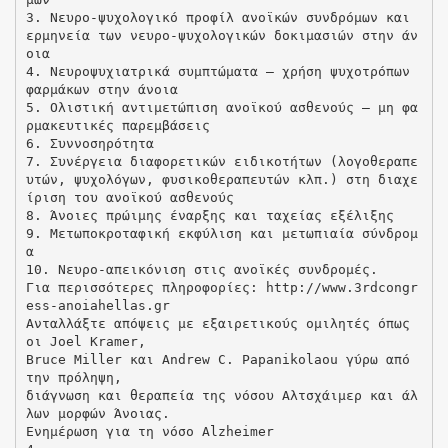
3. Νευρο-ψυχολογικό προφίλ ανοϊκών συνδρόμων και
ερμηνεία των νευρο-ψυχολογικών δοκιμασιών στην άν
οια
4. Νευροψυχιατρικά συμπτώματα – χρήση ψυχοτρόπων
φαρμάκων στην άνοια
5. Ολιστική αντιμετώπιση ανοϊκού ασθενούς – μη φα
ρμακευτικές παρεμβάσεις
6. Συννοσηρότητα
7. Συνέργεια διαφορετικών ειδικοτήτων (λογοθεραπε
υτών, ψυχολόγων, φυσικοθεραπευτών κλπ.) στη διαχε
ίριση του ανοϊκού ασθενούς
8. Άνοιες πρώιμης έναρξης και ταχείας εξέλιξης
9. Μετωποκροταφική εκφύλιση και μετωπιαία σύνδρομ
α
10. Νευρο-απεικόνιση στις ανοϊκές συνδρομές.
Για περισσότερες πληροφορίες: http://www.3rdcongr
ess-anoiahellas.gr
Ανταλλάξτε απόψεις με εξαιρετικούς ομιλητές όπως
οι Joel Kramer,
Bruce Miller και Andrew C. Papanikolaou γύρω από
την πρόληψη,
διάγνωση και θεραπεία της νόσου Αλτσχάιμερ και άλ
λων μορφών Άνοιας.
Ενημέρωση για τη νόσο Αlzheimer