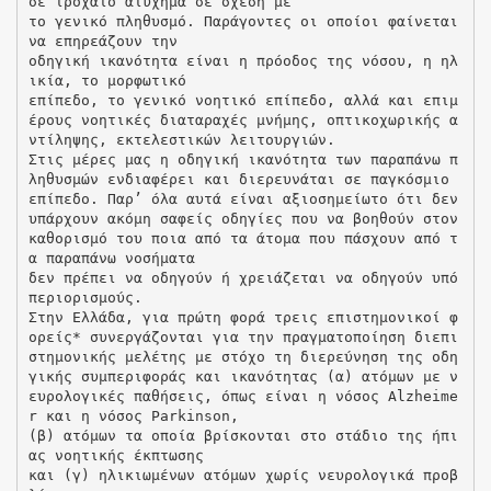
σε τροχαίο ατύχημα σε σχέση με
το γενικό πληθυσμό. Παράγοντες οι οποίοι φαίνεται
να επηρεάζουν την
οδηγική ικανότητα είναι η πρόοδος της νόσου, η ηλ
ικία, το μορφωτικό
επίπεδο, το γενικό νοητικό επίπεδο, αλλά και επιμ
έρους νοητικές διαταραχές μνήμης, οπτικοχωρικής α
ντίληψης, εκτελεστικών λειτουργιών.
Στις μέρες μας η οδηγική ικανότητα των παραπάνω π
ληθυσμών ενδιαφέρει και διερευνάται σε παγκόσμιο
επίπεδο. Παρ’ όλα αυτά είναι αξιοσημείωτο ότι δεν
υπάρχουν ακόμη σαφείς οδηγίες που να βοηθούν στον
καθορισμό του ποια από τα άτομα που πάσχουν από τ
α παραπάνω νοσήματα
δεν πρέπει να οδηγούν ή χρειάζεται να οδηγούν υπό
περιορισμούς.
Στην Ελλάδα, για πρώτη φορά τρεις επιστημονικοί φ
ορείς* συνεργάζονται για την πραγματοποίηση διεπι
στημονικής μελέτης με στόχο τη διερεύνηση της οδη
γικής συμπεριφοράς και ικανότητας (α) ατόμων με ν
ευρολογικές παθήσεις, όπως είναι η νόσος Alzheime
r και η νόσος Parkinson,
(β) ατόμων τα οποία βρίσκονται στο στάδιο της ήπι
ας νοητικής έκπτωσης
και (γ) ηλικιωμένων ατόμων χωρίς νευρολογικά προβ