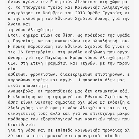
όνιων αγώνων των Εταιρειών Alzheimer στη χώρα μα
ς, το Υπουργείο Υγείας και Κοινωνικής Αλληλεγγύης
συγκρότησε το Νοέμβριο του 2013 Ομάδα Εργασίας γι
α την εκπόνηση του Εθνικού Σχεδίου Δράσης για την
Άνοια και
τη νόσο Αλτσχάιμερ.
Έτσι, σήμερα είμαι σε θέση, ως πρόεδρος της Ομάδα
ς Εργασίας, να σας ανακοινώσω την ολοκλήρωσή του.
Η πρώτη παρουσίαση του Εθνικού Σχεδίου θα γίνει σ
τις 26 Σεπτεμβρίου, στη μεγάλη εκδήλωση που οργαν
ώνουμε για την Παγκόσμια Ημέρα νόσου Αλτσχάιμερ 2
014, στη Στέγη Γραμμάτων και Τεχνών, με την παρου
σία
ασθενών, φροντιστών, διακεκριμένων επιστημόνων, ε
κπροσώπων φορέων και αρχών. Η παρουσία όλων μας
είναι απαραίτητη!
Αναμφίβολα, οι προσπάθειές μας δεν σταματούν εδώ.
Η υλοποίηση και η εφαρμογή του Εθνικού Σχεδίου Δρ
άσης είναι υψίστης σημασίας όχι μόνο ως ένδειξη α
λληλεγγύης στα άτομα με νόσο Αλτσχάιμερ και στις
οικογένειές τους αλλά και για να επιτύχουμε μακρο
πρόθεσμα τον εξορθολογισμό των κρατικών πόρων που
διατίθενται
για τη νόσο και σε επίπεδο κοινωνικής πρόνοιας αλ
λά και σε επιστημονικό και ερευνητικό επίπεδο.