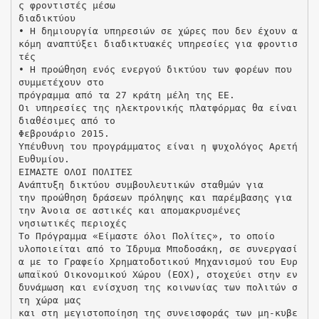
ς φροντιστές μέσω
διαδικτύου
• Η δημιουργία υπηρεσιών σε χώρες που δεν έχουν α
κόμη αναπτύξει διαδικτυακές υπηρεσίες για φροντισ
τές
• Η προώθηση ενός ενεργού δικτύου των φορέων που
συμμετέχουν στο
πρόγραμμα από τα 27 κράτη μέλη της ΕΕ.
Οι υπηρεσίες της ηλεκτρονικής πλατφόρμας θα είναι
διαθέσιμες από το
Φεβρουάριο 2015.
Υπέυθυνη του προγράμματος είναι η ψυχολόγος Αρετή
Ευθυμίου.
ΕΙΜΑΣΤΕ ΟΛΟΙ ΠΟΛΙΤΕΣ
Ανάπτυξη δικτύου συμβουλευτικών σταθμών για
την προώθηση δράσεων πρόληψης και παρέμβασης για
την Άνοια σε αστικές και απομακρυσμένες
νησιωτικές περιοχές
Το Πρόγραμμα «Είμαστε όλοι Πολίτες», το οποίο
υλοποιείται από το Ίδρυμα Μποδοσάκη, σε συνεργασί
α με το Γραφείο Χρηματοδοτικού Μηχανισμού του Ευρ
ωπαϊκού Οικονομικού Χώρου (ΕΟΧ), στοχεύει στην εν
δυνάμωση και ενίσχυση της κοινωνίας των πολιτών σ
τη χώρα μας
και στη μεγιστοποίηση της συνεισφοράς των μη-κυβε