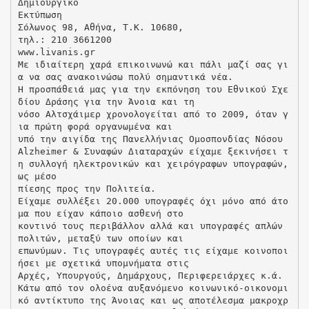
Δημιουργικό
Εκτύπωση
Σόλωνος 98, Αθήνα, Τ.Κ. 10680,
τηλ.: 210 3661200
www.livanis.gr
Με ιδιαίτερη χαρά επικοινωνώ και πάλι μαζί σας γι
α να σας ανακοινώσω πολύ σημαντικά νέα.
Η προσπάθειά μας για την εκπόνηση του Εθνικού Σχε
δίου Δράσης για την Άνοια και τη
νόσο Αλτσχάιμερ χρονολογείται από το 2009, όταν γ
ια πρώτη φορά οργανωμένα και
υπό την αιγίδα της Πανελλήνιας Ομοσπονδίας Νόσου
Alzheimer & Συναφών Διαταραχών είχαμε ξεκινήσει τ
η συλλογή ηλεκτρονικών και χειρόγραφων υπογραφών,
ως μέσο
πίεσης προς την Πολιτεία.
Είχαμε συλλέξει 20.000 υπογραφές όχι μόνο από άτο
μα που είχαν κάποιο ασθενή στο
κοντινό τους περιβάλλον αλλά και υπογραφές απλών
πολιτών, μεταξύ των οποίων και
επωνύμων. Τις υπογραφές αυτές τις είχαμε κοινοποι
ήσει με σχετικά υπομνήματα στις
Αρχές, Υπουργούς, Δημάρχους, Περιφερειάρχες κ.ά.
Κάτω από τον ολοένα αυξανόμενο κοινωνικό-οικονομι
κό αντίκτυπο της Άνοιας και ως αποτέλεσμα μακροχρ