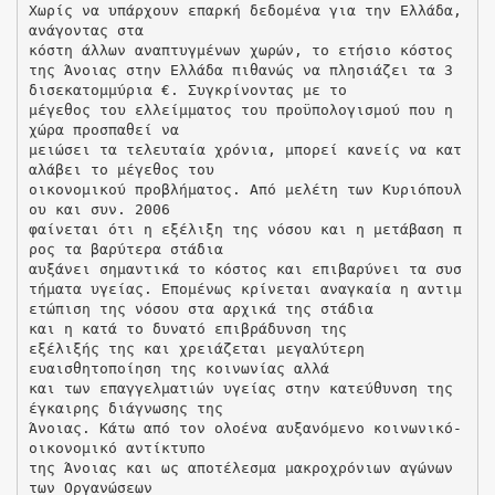
Χωρίς να υπάρχουν επαρκή δεδομένα για την Ελλάδα,
ανάγοντας στα
κόστη άλλων αναπτυγμένων χωρών, το ετήσιο κόστος
της Άνοιας στην Ελλάδα πιθανώς να πλησιάζει τα 3
δισεκατομμύρια €. Συγκρίνοντας με το
μέγεθος του ελλείμματος του προϋπολογισμού που η
χώρα προσπαθεί να
μειώσει τα τελευταία χρόνια, μπορεί κανείς να κατ
αλάβει το μέγεθος του
οικονομικού προβλήματος. Από μελέτη των Κυριόπουλ
ου και συν. 2006
φαίνεται ότι η εξέλιξη της νόσου και η μετάβαση π
ρος τα βαρύτερα στάδια
αυξάνει σημαντικά το κόστος και επιβαρύνει τα συσ
τήματα υγείας. Επομένως κρίνεται αναγκαία η αντιμ
ετώπιση της νόσου στα αρχικά της στάδια
και η κατά το δυνατό επιβράδυνση της
εξέλιξής της και χρειάζεται μεγαλύτερη
ευαισθητοποίηση της κοινωνίας αλλά
και των επαγγελματιών υγείας στην κατεύθυνση της
έγκαιρης διάγνωσης της
Άνοιας. Κάτω από τον ολοένα αυξανόμενο κοινωνικό-
οικονομικό αντίκτυπο
της Άνοιας και ως αποτέλεσμα μακροχρόνιων αγώνων
των Οργανώσεων