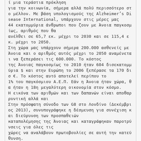
ί μια τεράστια πρόκληση
για την κοινωνία, σήμερα αλλά πολύ περισσότερο στ
ο μέλλον. Με βάση υπολογισμούς της Alzheimer’s Di
sease International, υπάρχουν στις μέρες μας
44 εκατομμύρια άνθρωποι που ζουν με Άνοια παγκοσμ
ίως, αριθμός που θα
ανέλθει σε 65,7 εκ. μέχρι το 2030 και σε 115,4 ε
κ. μέχρι το 2050.
Στη χώρα μας υπάρχουν σήμερα 200.000 ασθενείς με
Άνοια και ο αριθμός αυτός μέχρι το 2050 αναμένετα
ι να ξεπεράσει τις 600.000. Το κόστος
της Άνοιας παγκοσμίως το 2010 ήταν 604 δισεκατομμ
ύρια $ και στην Ευρώπη το 2006 ξεπέρασε τα 170 δι
σ €. Το κόστος αυτό αποτελεί περίπου το
1% του παγκόσμιου Α.Ε.Π. Εάν η Άνοια ήταν χώρα, θ
α ήταν η 18η μεγαλύτερη οικονομία στον κόσμο.
Η εικόνα των αριθμών και των δαπανών είναι αποθαρ
ρυντική αλλά και
Στην πρόσφατη σύνοδο των G8 στο Λονδίνο (Δεκέμβρι
ος 2013), συνυπογράφηκε η δέσμευση για συνέχιση κ
αι διεύρυνση των προσπαθειών
καταπολέμησης της Άνοιας και καταγράφηκαν παροτρύ
νσεις για όλες τις
χώρες να αναλάβουν πρωτοβουλίες σε αυτή την κατεύ
θυνση.