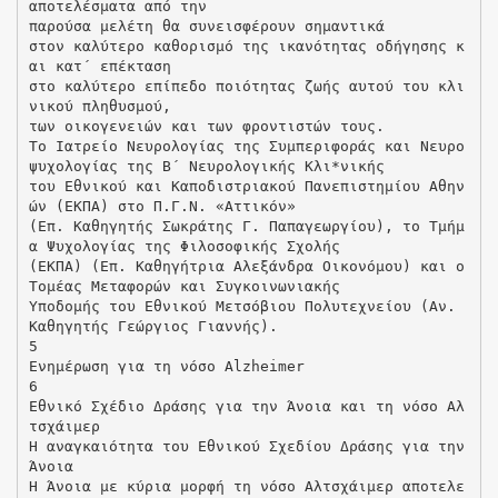
αποτελέσματα από την
παρούσα μελέτη θα συνεισφέρουν σημαντικά
στον καλύτερο καθορισμό της ικανότητας οδήγησης κ
αι κατ΄ επέκταση
στο καλύτερο επίπεδο ποιότητας ζωής αυτού του κλι
νικού πληθυσμού,
των οικογενειών και των φροντιστών τους.
Το Ιατρείο Νευρολογίας της Συμπεριφοράς και Νευρο
ψυχολογίας της Β΄ Νευρολογικής Κλι*νικής
του Εθνικού και Καποδιστριακού Πανεπιστημίου Αθην
ών (ΕΚΠΑ) στο Π.Γ.Ν. «Αττικόν»
(Επ. Καθηγητής Σωκράτης Γ. Παπαγεωργίου), το Τμήμ
α Ψυχολογίας της Φιλοσοφικής Σχολής
(ΕΚΠΑ) (Επ. Καθηγήτρια Αλεξάνδρα Οικονόμου) και ο
Τομέας Μεταφορών και Συγκοινωνιακής
Υποδομής του Εθνικού Μετσόβιου Πολυτεχνείου (Αν.
Καθηγητής Γεώργιος Γιαννής).
5
Ενημέρωση για τη νόσο Αlzheimer
6
Εθνικό Σχέδιο Δράσης για την Άνοια και τη νόσο Αλ
τσχάιμερ
H αναγκαιότητα του Εθνικού Σχεδίου Δράσης για την
Άνοια
Η Άνοια με κύρια μορφή τη νόσο Αλτσχάιμερ αποτελε