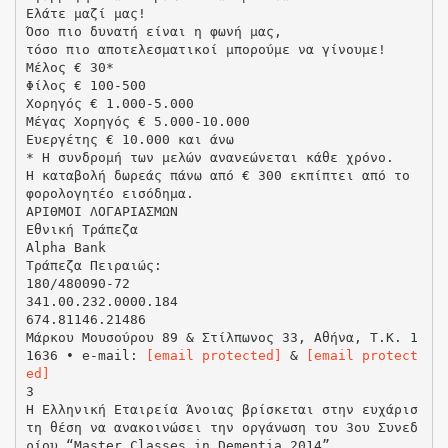
Eλάτε μαζί μας!
Όσο πιο δυνατή είναι η φωνή μας,
τόσο πιο αποτελεσματικοί μπορούμε να γίνουμε!
Μέλος € 30*
Φίλος € 100-500
Χορηγός € 1.000-5.000
Μέγας Χορηγός € 5.000-10.000
Ευεργέτης € 10.000 και άνω
* Η συνδρομή των μελών ανανεώνεται κάθε χρόνο.
Η καταβολή δωρεάς πάνω από € 300 εκπίπτει από το
φορολογητέο εισόδημα.
ΑΡΙΘΜΟΙ ΛΟΓΑΡΙΑΣΜΩΝ
Εθνική Τράπεζα
Alpha Bank
Τράπεζα Πειραιώς:
180/480090-72
341.00.232.0000.184
674.81146.21486
Μάρκου Μουσούρου 89 & Στίλπωνος 33, Αθήνα, Τ.Κ. 1
1636 • e-mail:
[email protected]
&
[email protect
ed]
3
Η Ελληνική Εταιρεία Άνοιας βρίσκεται στην ευχάρισ
τη θέση να ανακοινώσει την οργάνωση του 3ου Συνεδ
ρίου “Master Classes in Dementia 2014”,