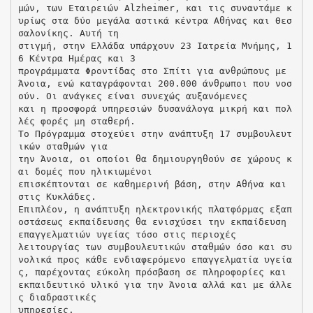
μών, των Εταιρειών Alzheimer, και τις συναντάμε κ
υρίως στα δύο μεγάλα αστικά κέντρα Αθήνας και Θεσ
σαλονίκης. Αυτή τη
στιγμή, στην Ελλάδα υπάρχουν 23 Ιατρεία Μνήμης, 1
6 Κέντρα Ημέρας και 3
προγράμματα Φροντίδας στο Σπίτι για ανθρώπους με
Άνοια, ενώ καταγράφονται 200.000 άνθρωποι που νοσ
ούν. Οι ανάγκες είναι συνεχώς αυξανόμενες
και η προσφορά υπηρεσιών δυσανάλογα μικρή και πολ
λές φορές μη σταθερή.
Το Πρόγραμμα στοχεύει στην ανάπτυξη 17 συμβουλευτ
ικών σταθμών για
την Άνοια, οι οποίοι θα δημιουργηθούν σε χώρους κ
αι δομές που ηλικιωμένοι
επισκέπτονται σε καθημερινή βάση, στην Αθήνα και
στις Κυκλάδες.
Επιπλέον, η ανάπτυξη ηλεκτρονικής πλατφόρμας εξαπ
οστάσεως εκπαίδευσης θα ενισχύσει την εκπαίδευση
επαγγελματιών υγείας τόσο στις περιοχές
λειτουργίας των συμβουλευτικών σταθμών όσο και συ
νολικά προς κάθε ενδιαφερόμενο επαγγελματία υγεία
ς, παρέχοντας εύκολη πρόσβαση σε πληροφορίες και
εκπαιδευτικό υλικό για την Άνοια αλλά και με άλλε
ς διαδραστικές
υπηρεσίες.