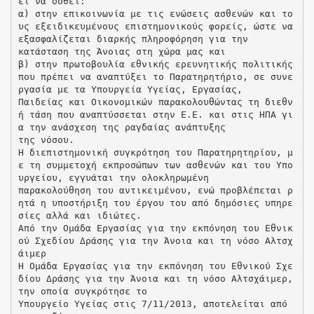
ει να δοθεί:
α) στην επικοινωνία με τις ενώσεις ασθενών και το
υς εξειδικευμένους επιστημονικούς φορείς, ώστε να
εξασφαλίζεται διαρκής πληροφόρηση για την
κατάσταση της Άνοιας στη χώρα μας και
β) στην πρωτοβουλία εθνικής ερευνητικής πολιτικής
που πρέπει να αναπτύξει το Παρατηρητήριο, σε συνε
ργασία με τα Υπουργεία Υγείας, Εργασίας,
Παιδείας και Οικονομικών παρακολουθώντας τη διεθν
ή τάση που αναπτύσσεται στην Ε.Ε. και στις ΗΠΑ γι
α την ανάσχεση της ραγδαίας ανάπτυξης
της νόσου.
Η διεπιστημονική συγκρότηση του Παρατηρητηρίου, μ
ε τη συμμετοχή εκπροσώπων των ασθενών και του Υπο
υργείου, εγγυάται την ολοκληρωμένη
παρακολούθηση του αντικειμένου, ενώ προβλέπεται ρ
ητά η υποστήριξη του έργου του από δημόσιες υπηρε
σίες αλλά και ιδιώτες.
Από την Ομάδα Εργασίας για την εκπόνηση του Εθνικ
ού Σχεδίου Δράσης για την Άνοια και τη νόσο Αλτσχ
άιμερ
Η Ομάδα Εργασίας για την εκπόνηση του Εθνικού Σχε
δίου Δράσης για την Άνοια και τη νόσο Αλτσχάιμερ,
την οποία συγκρότησε το
Υπουργείο Υγείας στις 7/11/2013, αποτελείται από