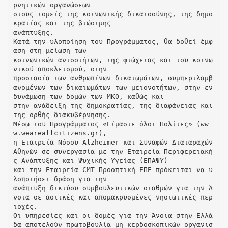
ρνητικών οργανώσεων
στους τομείς της κοινωνικής δικαιοσύνης, της δημο
κρατίας και της βιώσιμης
ανάπτυξης.
Κατά την υλοποίηση του Προγράμματος, θα δοθεί έμφ
αση στη μείωση των
κοινωνικών ανισοτήτων, της φτώχειας και του κοινω
νικού αποκλεισμού, στην
προστασία των ανθρωπίνων δικαιωμάτων, συμπεριλαμβ
ανομένων των δικαιωμάτων των μειονοτήτων, στην εν
δυνάμωση των δομών των ΜΚΟ, καθώς και
στην ανάδειξη της δημοκρατίας, της διαφάνειας και
της ορθής διακυβέρνησης.
Μέσω του Προγράμματος «Είμαστε όλοι Πολίτες» (ww
w.weareallcitizens.gr),
η Εταιρεία Νόσου Alzheimer και Συναφών Διαταραχών
Αθηνών σε συνεργασία με την Εταιρεία Περιφερειακή
ς Ανάπτυξης και Ψυχικής Υγείας (ΕΠΑΨΥ)
και την Εταιρεία CMT Προοπτική ΕΠΕ πρόκειται να υ
λοποιήσει δράση για την
ανάπτυξη δικτύου συμβουλευτικών σταθμών για την Ά
νοια σε αστικές και απομακρυσμένες νησιωτικές περ
ιοχές.
Οι υπηρεσίες και οι δομές για την Άνοια στην Ελλά
δα αποτελούν πρωτοβουλία μη κερδοσκοπικών οργανισ