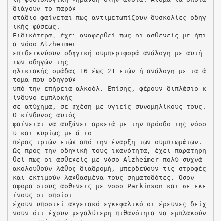
διάγουν το παρόν
στάδιο φαίνεται πως αντιμετωπίζουν δυσκολίες οδηγ
ικής φύσεως.
Ειδικότερα, έχει αναφερθεί πως οι ασθενείς με ήπι
α νόσο Αlzheimer
επιδεικνύουν οδηγική συμπεριφορά ανάλογη με αυτή
των οδηγών της
ηλικιακής ομάδας 16 έως 21 ετών ή ανάλογη με τα ά
τομα που οδηγούν
υπό την επήρεια αλκοόλ. Επίσης, φέρουν διπλάσιο κ
ίνδυνο εμπλοκής
σε ατύχημα, σε σχέση με υγιείς συνομηλίκους τους.
Ο κίνδυνος αυτός
φαίνεται να αυξάνει αρκετά με την πρόοδο της νόσο
υ και κυρίως μετά το
πέρας τριών ετών από την έναρξη των συμπτωμάτων.
Ως προς την οδηγική τους ικανότητα, έχει παρατηρη
θεί πως οι ασθενείς με νόσο Alzheimer πολύ συχνά
ακολουθούν λάθος διαδρομή, μπερδεύουν τις στροφές
και εκτιμούν λανθασμένα τους σηματοδότες. Όσον
αφορά στους ασθενείς με νόσο Parkinson και σε εκε
ίνους οι οποίοι
έχουν υποστεί αγγειακό εγκεφαλικό οι έρευνες δείχ
νουν ότι έχουν μεγαλύτερη πιθανότητα να εμπλακούν