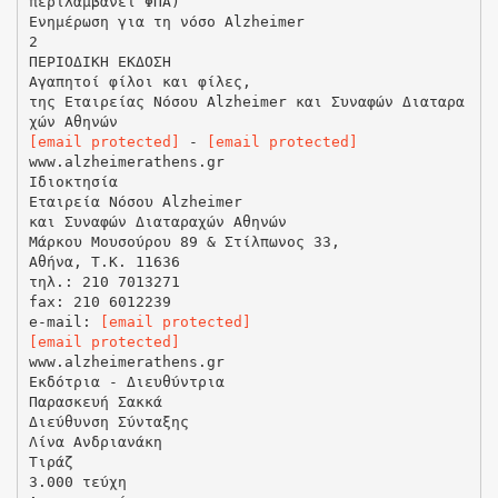
περιλαμβάνει ΦΠΑ)
Ενημέρωση για τη νόσο Αlzheimer
2
ΠΕΡΙΟΔΙΚΗ ΕΚΔΟΣΗ
Αγαπητοί φίλοι και φίλες,
της Εταιρείας Νόσου Alzheimer και Συναφών Διαταρα
[email protected]
-
[email protected]
www.alzheimerathens.gr
Ιδιοκτησία
Εταιρεία Νόσου Alzheimer
και Συναφών Διαταραχών Αθηνών
Μάρκου Μουσούρου 89 & Στίλπωνος 33,
Αθήνα, Τ.Κ. 11636
τηλ.: 210 7013271
fax: 210 6012239
e-mail:
[email protected]
[email protected]
www.alzheimerathens.gr
Eκδότρια - Διευθύντρια
Παρασκευή Σακκά
Διεύθυνση Σύνταξης
Λίνα Ανδριανάκη
Τιράζ
3.000 τεύχη