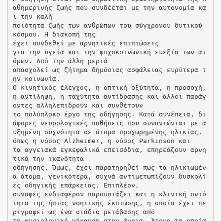
αθημερινής ζωής που συνδέεται με την αυτονομία κα
ι την καλή
ποιότητα ζωής των ανθρώπων του σύγχρονου δυτικού
κόσμου. Η διακοπή της
έχει συνδεθεί με αρνητικές επιπτώσεις
για την υγεία και την ψυχοκοινωνική ευεξία των ατ
όμων. Από την άλλη μεριά
απασχολεί ως ζήτημα δημόσιας ασφάλειας ευρύτερα τ
ην κοινωνία.
Ο κινητικός έλεγχος, η οπτική οξύτητα, η προσοχή,
η αντίληψη, η ταχύτητα αντίδρασης και άλλοι παράγ
οντες αλληλεπιδρούν και συνθέτουν
το πολύπλοκο έργο της οδήγησης. Κατά συνέπεια, δι
άφορες νευρολογικές παθήσεις που συναντώνται με α
υξημένη συχνότητα σε άτομα προχωρημένης ηλικίας,
όπως η νόσος Alzheimer, η νόσος Parkinson και
τα αγγειακά εγκεφαλικά επεισόδια, επηρεάζουν αρνη
τικά την ικανότητα
οδήγησης. Όμως, έχει παρατηρηθεί πως τα ηλικιωμέν
α άτομα, γενικότερα, συχνά αντιμετωπίζουν δυσκολί
ες οδηγικής επάρκειας. Επιπλέον,
συναφές ενδιαφέρον παρουσιάζει και η κλινική οντό
τητα της ήπιας νοητικής έκπτωσης, η οποία έχει πε
ριγραφεί ως ένα στάδιο μετάβασης από
τη φυσιολογική γήρανση στην άνοια. Άτομα τα οποία