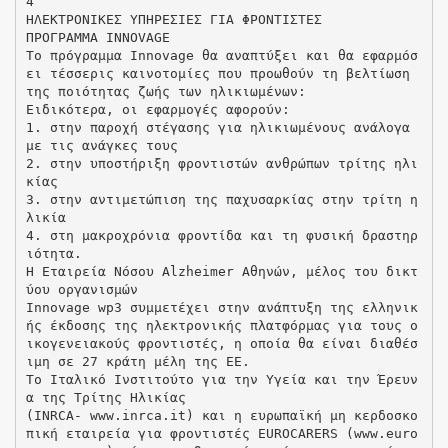
4
ΗΛΕΚΤΡΟΝΙΚΕΣ ΥΠΗΡΕΣΙΕΣ ΓΙΑ ΦΡΟΝΤΙΣΤΕΣ
ΠΡΟΓΡΑΜΜΑ INNOVAGE
Το πρόγραμμα Innovage θα αναπτύξει και θα εφαρμόσ
ει τέσσερις καινοτομίες που προωθούν τη βελτίωση
της ποιότητας ζωής των ηλικιωμένων:
Ειδικότερα, οι εφαρμογές αφορούν:
1. στην παροχή στέγασης για ηλικιωμένους ανάλογα
με τις ανάγκες τους
2. στην υποστήριξη φροντιστών ανθρώπων τρίτης ηλι
κίας
3. στην αντιμετώπιση της παχυσαρκίας στην τρίτη η
λικία
4. στη μακροχρόνια φροντίδα και τη φυσική δραστηρ
ιότητα.
Η Εταιρεία Νόσου Alzheimer Αθηνών, μέλος του δικτ
ύου οργανισμών
Innovage wp3 συμμετέχει στην ανάπτυξη της ελληνικ
ής έκδοσης της ηλεκτρονικής πλατφόρμας για τους ο
ικογενειακούς φροντιστές, η οποία θα είναι διαθέσ
ιμη σε 27 κράτη μέλη της ΕΕ.
Το Ιταλικό Ινστιτούτο για την Υγεία και την Έρευν
α της Τρίτης Ηλικίας
(INRCA- www.inrca.it) και η ευρωπαϊκή μη κερδοσκο
πική εταιρεία για φροντιστές EUROCARERS (www.euro