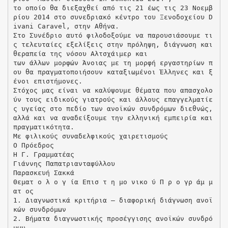
το οποίο θα διεξαχθεί από τις 21 έως τις 23 Νοεμβ
ρίου 2014 στο συνεδριακό κέντρο του Ξενοδοχείου D
ivani Caravel, στην Αθήνα.
Στο Συνέδριο αυτό φιλοδοξούμε να παρουσιάσουμε τι
ς τελευταίες εξελίξεις στην πρόληψη, διάγνωση και
θεραπεία της νόσου Αλτσχάιμερ και
των άλλων μορφών Άνοιας με τη μορφή εργαστηρίων π
ου θα πραγματοποιήσουν καταξιωμένοι Έλληνες και ξ
ένοι επιστήμονες.
Στόχος μας είναι να καλύψουμε θέματα που απασχολο
ύν τους ειδικούς γιατρούς και άλλους επαγγελματίε
ς υγείας στο πεδίο των ανοϊκών συνδρόμων διεθνώς,
αλλά και να αναδείξουμε την ελληνική εμπειρία και
πραγματικότητα.
Με φιλικούς συναδελφικούς χαιρετισμούς
Ο Πρόεδρος
Η Γ. Γραμματέας
Γιάννης Παπατριανταφύλλου
Παρασκευή Σακκά
Θεματ ο λ ο γ ία Επισ τ η μο νικο ύ Π ρ ο γρ άμ μ
ατ ος
1. Διαγνωστικά κριτήρια – διαφορική διάγνωση ανοϊ
κών συνδρόμων
2. Βήματα διαγνωστικής προσέγγισης ανοϊκών συνδρό
μων