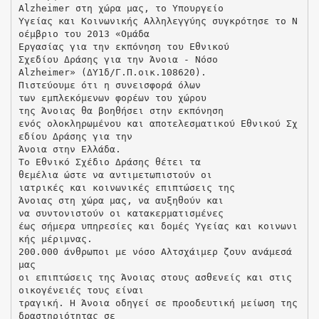
Alzheimer στη χώρα μας, το Υπουργείο
Υγείας και Κοινωνικής Αλληλεγγύης συγκρότησε το Ν
οέμβριο του 2013 «Ομάδα
Εργασίας για την εκπόνηση του Εθνικού
Σχεδίου Δράσης για την Άνοια - Νόσο
Alzheimer» (ΔΥ1δ/Γ.Π.οικ.108620).
Πιστεύουμε ότι η συνεισφορά όλων
των εμπλεκόμενων φορέων του χώρου
της Άνοιας θα βοηθήσει στην εκπόνηση
ενός ολοκληρωμένου και αποτελεσματικού Εθνικού Σχ
εδίου Δράσης για την
Άνοια στην Ελλάδα.
Το Εθνικό Σχέδιο Δράσης θέτει τα
θεμέλια ώστε να αντιμετωπιστούν οι
ιατρικές και κοινωνικές επιπτώσεις της
Άνοιας στη χώρα μας, να αυξηθούν και
να συντονιστούν οι κατακερματισμένες
έως σήμερα υπηρεσίες και δομές Υγείας και κοινωνι
κής μέριμνας.
200.000 άνθρωποι με νόσο Αλτσχάιμερ ζουν ανάμεσά
μας
οι επιπτώσεις της Άνοιας στους ασθενείς και στις
οικογένειές τους είναι
τραγική. Η Άνοια οδηγεί σε προοδευτική μείωση της
δραστηριότητας σε