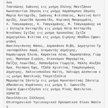
λου
Τσατσώνης Ιωάννης εις μνήμη Ελένης Μαντζάκου
Κωνσταντίνα Ζάγκλη εις μνήμη Χαράλαμπου Ζάγκλη
Μαρία Κοτταρίδη, Ιωάννης Φιλιππαίος, Φωτεινή Κοττ
αρίδη, Λεωνίδα Χρυσαείδη, Κυριακή Μαυρομμάτη,
Λ. Τσαγκαράκης, Κ. Τσαγκαράκης, Μ. Τσαγκαράκης κα
ι Ευτυχία Κοτταρίδη εις μνήμη Ηλία Κοτταρίδη
Νικόλαος Σχίζας εις μνήμη Χρυσούλας Σχίζα
Δημητρέλου Φιλίτσα εις μνήμη Ειρήνης Μπόθου-Σφακι
ωτάκη
Βασιλογιάννης Νάσος, Δημακάκου Βιβή, Δημητρίου-Τρ
ιανταφύλλου Χαρά, Διαμαντής Δημήτρης,
Καράγιωργα Έλενα, Καρανίκα Λένα, Καραπατάκης Γιώρ
γος, Μασούρα Ειρήνη, Οικονόμου Μαργαρίτα,
Παΐζης Λεωνίδας, Παπανδρέου Γεωργία, Ράλλη Αλεξάν
δρα, Ρητσώνη Έφη, Τζάλα Χριστίνα, Τσαμπουράκης
Δημήτρης, Χαλικιοπούλου Καίτη, Χαλιώρη Δέσποινα ε
ις μνήμη Βασιλικής Τσερετζούλια
Μαργαρίτα Σάντεϊρ εις μνήμη Κωνσταντίνας Σάντεϊρ
Αθανάσιος Κυράτσους εις μνήμη Ε. Ιωαννίδη
Σοφία Εμφιετζόγλου εις μνήμη Ρίκας Βασιλείου.
XOΡΗΓΟΣ
Πανελλήνιος Σύλλογος
Επιστημονικού Υγειονομικού Προσωπικού Οίκου Ναύτο
υ