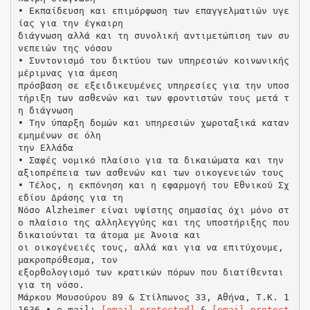
• Εκπαίδευση και επιμόρφωση των επαγγελματιών υγε
ίας για την έγκαιρη
διάγνωση αλλά και τη συνολική αντιμετώπιση των συ
νεπειών της νόσου
• Συντονισμό του δικτύου των υπηρεσιών κοινωνικής
μέριμνας για άμεση
πρόσβαση σε εξειδικευμένες υπηρεσίες για την υποσ
τήριξη των ασθενών και των φροντιστών τους μετά τ
η διάγνωση
• Την ύπαρξη δομών και υπηρεσιών χωροταξικά καταν
εμημένων σε όλη
την Ελλάδα
• Σαφές νομικό πλαίσιο για τα δικαιώματα και την
αξιοπρέπεια των ασθενών και των οικογενειών τους
• Τέλος, η εκπόνηση και η εφαρμογή του Εθνικού Σχ
εδίου Δράσης για τη
Νόσο Alzheimer είναι υψίστης σημασίας όχι μόνο στ
ο πλαίσιο της αλληλεγγύης και της υποστήριξης που
δικαιούνται τα άτομα με Άνοια και
οι οικογένειές τους, αλλά και για να επιτύχουμε,
μακροπρόθεσμα, τον
εξορθολογισμό των κρατικών πόρων που διατίθενται
για τη νόσο.
Μάρκου Μουσούρου 89 & Στίλπωνος 33, Αθήνα, Τ.Κ. 1
1636 • e-mail:
[email protected]
&
[email protect