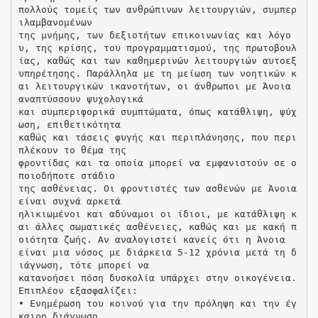
πολλούς τομείς των ανθρώπινων λειτουργιών, συμπερ
ιλαμβανομένων
της μνήμης, των δεξιοτήτων επικοινωνίας και λόγο
υ, της κρίσης, του προγραμματισμού, της πρωτοβουλ
ίας, καθώς και των καθημερινών λειτουργιών αυτοεξ
υπηρέτησης. Παράλληλα με τη μείωση των νοητικών κ
αι λειτουργικών ικανοτήτων, οι άνθρωποι με Άνοια
αναπτύσσουν ψυχολογικά
και συμπεριφορικά συμπτώματα, όπως κατάθλιψη, ψύχ
ωση, επιθετικότητα
καθώς και τάσεις φυγής και περιπλάνησης, που περι
πλέκουν το θέμα της
φροντίδας και τα οποία μπορεί να εμφανιστούν σε ο
ποιοδήποτε στάδιο
της ασθένειας. Οι φροντιστές των ασθενών με Άνοια
είναι συχνά αρκετά
ηλικιωμένοι και αδύναμοι οι ίδιοι, με κατάθλιψη κ
αι άλλες σωματικές ασθένειες, καθώς και με κακή π
οιότητα ζωής. Αν αναλογιστεί κανείς ότι η Άνοια
είναι μια νόσος με διάρκεια 5-12 χρόνια μετά τη δ
ιάγνωση, τότε μπορεί να
κατανοήσει πόση δυσκολία υπάρχει στην οικογένεια.
Επιπλέον εξασφαλίζει:
• Ενημέρωση του κοινού για την πρόληψη και την έγ
καιρη διάγνωση