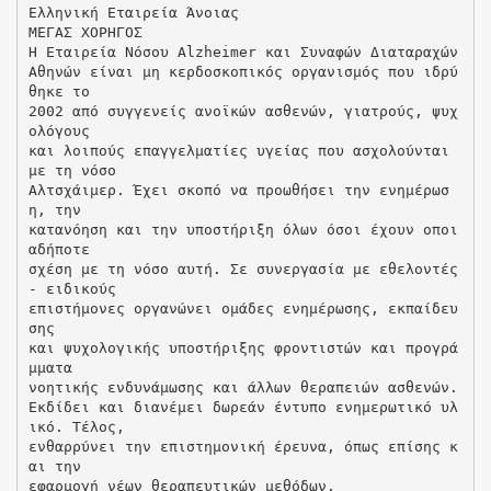
Ελληνική Εταιρεία Άνοιας
ΜΕΓΑΣ XOΡΗΓΟΣ
H Εταιρεία Νόσου Alzheimer και Συναφών Διαταραχών
Αθηνών είναι μη κερδοσκοπικός οργανισμός που ιδρύ
θηκε το
2002 από συγγενείς ανοϊκών ασθενών, γιατρούς, ψυχ
ολόγους
και λοιπούς επαγγελματίες υγείας που ασχολούνται
με τη νόσο
Αλτσχάιμερ. Έχει σκοπό να προωθήσει την ενημέρωσ
η, την
κατανόηση και την υποστήριξη όλων όσοι έχουν οποι
αδήποτε
σχέση με τη νόσο αυτή. Σε συνεργασία με εθελοντές
- ειδικούς
επιστήμονες οργανώνει ομάδες ενημέρωσης, εκπαίδευ
σης
και ψυχολογικής υποστήριξης φροντιστών και προγρά
μματα
νοητικής ενδυνάμωσης και άλλων θεραπειών ασθενών.
Εκδίδει και διανέμει δωρεάν έντυπο ενημερωτικό υλ
ικό. Τέλος,
ενθαρρύνει την επιστημονική έρευνα, όπως επίσης κ
αι την
εφαρμογή νέων θεραπευτικών μεθόδων.