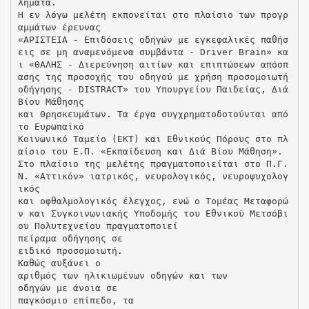
λήματα.
Η εν λόγω μελέτη εκπονείται στο πλαίσιο των προγρ
αμμάτων έρευνας
«ΑΡΙΣΤΕΙΑ - Επιδόσεις οδηγών με εγκεφαλικές παθήσ
εις σε μη αναμενόμενα συμβάντα - Driver Brain» κα
ι «ΘΑΛΗΣ - Διερεύνηση αιτίων και επιπτώσεων απόσπ
ασης της προσοχής του οδηγού με χρήση προσομοιωτή
οδήγησης - DISTRACT» του Υπουργείου Παιδείας, Διά
Βίου Μάθησης
και Θρησκευμάτων. Τα έργα συγχρηματοδοτούνται από
το Ευρωπαϊκό
Κοινωνικό Ταμείο (ΕΚΤ) και Εθνικούς Πόρους στο πλ
αίσιο του Ε.Π. «Εκπαίδευση και Διά Βίου Μάθηση».
Στο πλαίσιο της μελέτης πραγματοποιείται στο Π.Γ.
Ν. «Αττικόν» ιατρικός, νευρολογικός, νευροψυχολογ
ικός
και οφθαλμολογικός έλεγχος, ενώ ο Τομέας Μεταφορώ
ν και Συγκοινωνιακής Υποδομής του Εθνικού Μετσόβι
ου Πολυτεχνείου πραγματοποιεί
πείραμα οδήγησης σε
ειδικό προσομοιωτή.
Καθώς αυξάνει ο
αριθμός των ηλικιωμένων οδηγών και των
οδηγών με άνοια σε
παγκόσμιο επίπεδο, τα