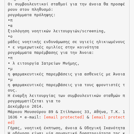
Οι συμβουλευτικοί σταθμοί για την άνοια θα προσφέ
ρουν στον πληθυσμό:
ρογράμματα πρόληψης:
•π
•α
ξιολόγηση νοητικών λειτουργιών/screening,
•ο
μάδες νοητικής ενδυνάμωσης σε υγιείς ηλικιωμένους
• ε νημερωτικές ομιλίες στην κοινότητα
ρογράμματα παρέμβασης για την Άνοια:
•π
• λ ειτουργία Ιατρείων Μνήμης,
•μ
η φαρμακευτικές παρεμβάσεις για ασθενείς με Άνοια
•μ
η φαρμακευτικές παρεμβάσεις για τους φροντιστές τ
ους.
Η έναρξη λειτουργίας των συμβουλευτικών σταθμών π
ρογραμματίζεται για το
Δεκέμβριο 2014.
Μάρκου Μουσούρου 89 & Στίλπωνος 33, Αθήνα, Τ.Κ. 1
1636 • e-mail:
[email protected]
&
[email protect
ed]
Γήρας, νοητική έκπτωση, άνοια & Οδηγική Ικανότητα
Η οδήγηση είναι μία σημαντική δραστηριότητα της κ