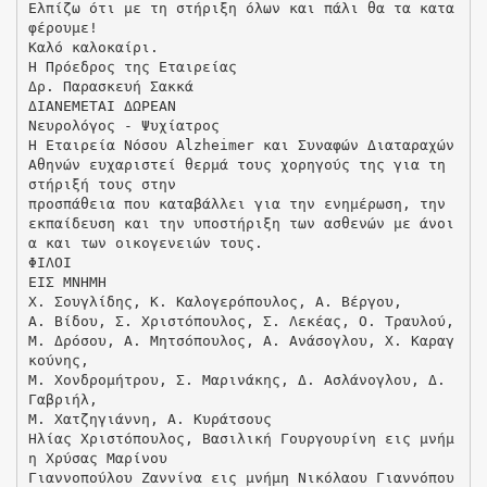
Ελπίζω ότι με τη στήριξη όλων και πάλι θα τα κατα
φέρουμε!
Καλό καλοκαίρι.
Η Πρόεδρος της Εταιρείας
Δρ. Παρασκευή Σακκά
ΔΙΑΝΕΜΕΤΑΙ ΔΩΡΕΑΝ
Νευρολόγος - Ψυχίατρος
H Εταιρεία Νόσου Alzheimer και Συναφών Διαταραχών
Αθηνών ευχαριστεί θερμά τους χορηγούς της για τη
στήριξή τους στην
προσπάθεια που καταβάλλει για την ενημέρωση, την
εκπαίδευση και την υποστήριξη των ασθενών με άνοι
α και των οικογενειών τους.
ΦΙΛΟΙ
EIΣ ΜΝΗΜΗ
Χ. Σουγλίδης, Κ. Καλογερόπουλος, Α. Βέργου,
Α. Βίδου, Σ. Χριστόπουλος, Σ. Λεκέας, Ο. Τραυλού,
Μ. Δρόσου, Α. Μητσόπουλος, Α. Ανάσογλου, Χ. Καραγ
κούνης,
Μ. Χονδρομήτρου, Σ. Μαρινάκης, Δ. Ασλάνογλου, Δ.
Γαβριήλ,
Μ. Χατζηγιάννη, Α. Κυράτσους
Ηλίας Χριστόπουλος, Βασιλική Γουργουρίνη εις μνήμ
η Χρύσας Μαρίνου
Γιαννοπούλου Ζαννίνα εις μνήμη Νικόλαου Γιαννόπου