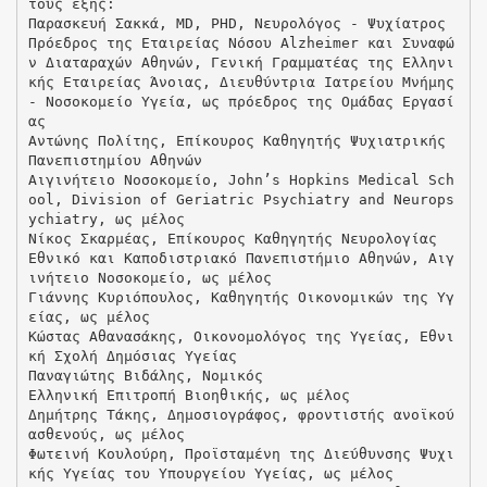
τους εξής:
Παρασκευή Σακκά, MD, PHD, Νευρολόγος - Ψυχίατρος
Πρόεδρος της Εταιρείας Νόσου Alzheimer και Συναφώ
ν Διαταραχών Αθηνών, Γενική Γραμματέας της Ελληνι
κής Εταιρείας Άνοιας, Διευθύντρια Ιατρείου Μνήμης
- Νοσοκομείο Υγεία, ως πρόεδρος της Ομάδας Εργασί
ας
Αντώνης Πολίτης, Επίκουρος Καθηγητής Ψυχιατρικής
Πανεπιστημίου Αθηνών
Αιγινήτειο Νοσοκομείο, John’s Hopkins Medical Sch
ool, Division of Geriatric Psychiatry and Neurops
ychiatry, ως μέλος
Νίκος Σκαρμέας, Επίκουρος Καθηγητής Νευρολογίας
Εθνικό και Καποδιστριακό Πανεπιστήμιο Αθηνών, Αιγ
ινήτειο Νοσοκομείο, ως μέλος
Γιάννης Κυριόπουλος, Καθηγητής Οικονομικών της Υγ
είας, ως μέλος
Κώστας Αθανασάκης, Οικονομολόγος της Υγείας, Εθνι
κή Σχολή Δημόσιας Υγείας
Παναγιώτης Βιδάλης, Νομικός
Ελληνική Επιτροπή Βιοηθικής, ως μέλος
Δημήτρης Τάκης, Δημοσιογράφος, φροντιστής ανοϊκού
ασθενούς, ως μέλος
Φωτεινή Κουλούρη, Προϊσταμένη της Διεύθυνσης Ψυχι
κής Υγείας του Υπουργείου Υγείας, ως μέλος