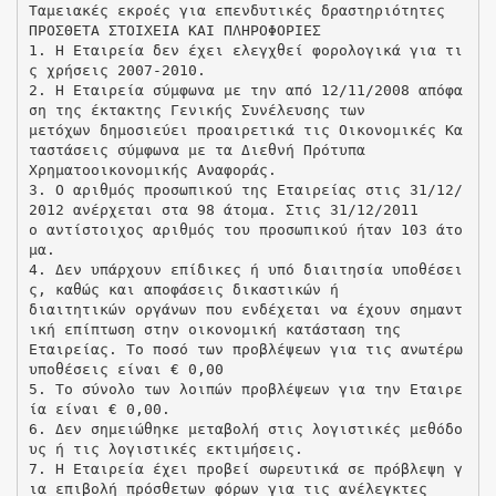
Ταμειακές εκροές για επενδυτικές δραστηριότητες
ΠΡΟΣΘΕΤΑ ΣΤΟΙΧΕΙΑ ΚΑΙ ΠΛΗΡΟΦΟΡΙΕΣ
1. Η Eταιρεία δεν έχει ελεγχθεί φορολογικά για τι
ς χρήσεις 2007-2010.
2. Η Εταιρεία σύμφωνα με την από 12/11/2008 απόφα
ση της έκτακτης Γενικής Συνέλευσης των
μετόχων δημοσιεύει προαιρετικά τις Οικονομικές Κα
ταστάσεις σύμφωνα με τα Διεθνή Πρότυπα
Χρηματοοικονομικής Αναφοράς.
3. Ο αριθμός προσωπικού της Εταιρείας στις 31/12/
2012 ανέρχεται στα 98 άτομα. Στις 31/12/2011
ο αντίστοιχος αριθμός του προσωπικού ήταν 103 άτο
μα.
4. Δεν υπάρχουν επίδικες ή υπό διαιτησία υποθέσει
ς, καθώς και αποφάσεις δικαστικών ή
διαιτητικών οργάνων που ενδέχεται να έχουν σημαντ
ική επίπτωση στην οικονομική κατάσταση της
Εταιρείας. Το ποσό των προβλέψεων για τις ανωτέρω
υποθέσεις είναι € 0,00
5. Το σύνολο των λοιπών προβλέψεων για την Εταιρε
ία είναι € 0,00.
6. Δεν σημειώθηκε μεταβολή στις λογιστικές μεθόδο
υς ή τις λογιστικές εκτιμήσεις.
7. Η Εταιρεία έχει προβεί σωρευτικά σε πρόβλεψη γ
ια επιβολή πρόσθετων φόρων για τις ανέλεγκτες