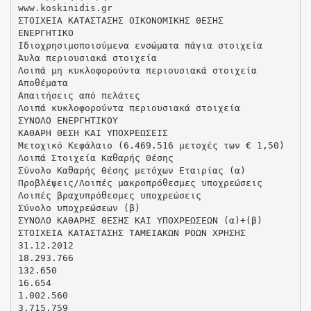
www.koskinidis.gr
ΣΤΟΙΧΕΙΑ ΚΑΤΑΣΤΑΣΗΣ ΟΙΚΟΝΟΜΙΚΗΣ ΘΕΣΗΣ
ΕΝΕΡΓΗΤΙΚΟ
Ιδιοχρησιμοποιούμενα ενσώματα πάγια στοιχεία
Άυλα περιουσιακά στοιχεία
Λοιπά μη κυκλοφορούντα περιουσιακά στοιχεία
Αποθέματα
Απαιτήσεις από πελάτες
Λοιπά κυκλοφορούντα περιουσιακά στοιχεία
ΣΥΝΟΛΟ ΕΝΕΡΓΗΤΙΚΟΥ
ΚΑΘΑΡΗ ΘΕΣΗ ΚΑΙ ΥΠΟΧΡΕΩΣΕΙΣ
Μετοχικό Κεφάλαιο (6.469.516 μετοχές των € 1,50)
Λοιπά Στοιχεία Καθαρής Θέσης
Σύνολο Καθαρής Θέσης μετόχων Εταιρίας (α)
Προβλέψεις/Λοιπές μακροπρόθεσμες υποχρεώσεις
Λοιπές βραχυπρόθεσμες υποχρεώσεις
Σύνολο υποχρεώσεων (β)
ΣΥΝΟΛΟ ΚΑΘΑΡΗΣ ΘΕΣΗΣ ΚΑΙ ΥΠΟΧΡΕΩΣΕΩΝ (α)+(β)
ΣΤΟΙΧΕΙΑ ΚΑΤΑΣΤΑΣΗΣ ΤΑΜΕΙΑΚΩΝ ΡΟΩΝ ΧΡΗΣΗΣ
31.12.2012
18.293.766
132.650
16.654
1.002.560
3.715.759