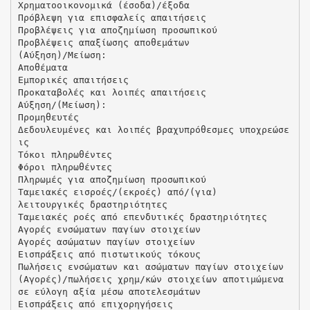
Χρηματοοικονομικά (έσοδα)/έξοδα
Πρόβλεψη για επισφαλείς απαιτήσεις
Προβλέψεις για αποζημίωση προσωπικού
Προβλέψεις απαξίωσης αποθεμάτων
(Αύξηση)/Μείωση:
Αποθέματα
Εμπορικές απαιτήσεις
Προκαταβολές και λοιπές απαιτήσεις
Αύξηση/(Μείωση):
Προμηθευτές
Δεδουλευμένες και λοιπές βραχυπρόθεσμες υποχρεώσε
ις
Τόκοι πληρωθέντες
Φόροι πληρωθέντες
Πληρωμές για αποζημίωση προσωπικού
Ταμειακές εισροές/(εκροές) από/(για)
λειτουργικές δραστηριότητες
Ταμειακές ροές από επενδυτικές δραστηριότητες
Αγορές ενσώματων παγίων στοιχείων
Αγορές ασώματων παγίων στοιχείων
Εισπράξεις από πιστωτικούς τόκους
Πωλήσεις ενσώματων και ασώματων παγίων στοιχείων
(Aγορές)/πωλήσεις χρημ/κών στοιχείων αποτιμώμενα
σε εύλογη αξία μέσω αποτελεσμάτων
Εισπράξεις από επιχορηγήσεις