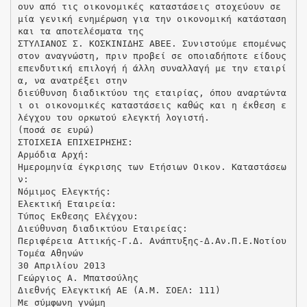
ουν από τις οικονομικές καταστάσεις στοχεύουν σε
μία γενική ενημέρωση για την οικονομική κατάσταση
και τα αποτελέσματα της
ΣΤΥΛΙΑΝΟΣ Σ. ΚΟΣΚΙΝΙΔΗΣ ΑΒΕΕ. Συνιστούμε επομένως
στον αναγνώστη, πριν προβεί σε οποιαδήποτε είδους
επενδυτική επιλογή ή άλλη συναλλαγή με την εταιρί
α, να ανατρέξει στην
διεύθυνση διαδικτύου της εταιρίας, όπου αναρτώντα
ι οι οικονομικές καταστάσεις καθώς και η έκθεση ε
λέγχου του ορκωτού ελεγκτή λογιστή.
(ποσά σε ευρώ)
ΣΤΟΙΧΕΙΑ ΕΠΙΧΕΙΡΗΣΗΣ:
Αρμόδια Αρχή:
Ημερομηνία έγκρισης των Ετήσιων Οικον. Καταστάσεω
ν:
Νόμιμος Ελεγκτής:
Ελεκτική Εταιρεία:
Τύπος Εκθεσης Ελέγχου:
Διεύθυνση διαδικτύου Εταιρείας:
Περιφέρεια Αττικής-Γ.Δ. Ανάπτυξης-Δ.Αν.Π.Ε.Νοτίου
Τομέα Αθηνών
30 Απριλίου 2013
Γεώργιος Α. Μπατσούλης
Διεθνής Ελεγκτική ΑΕ (Α.Μ. ΣΟΕΛ: 111)
Με σύμφωνη γνώμη