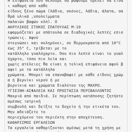
Η επιφάνεια που θέλουμε να βάψουμε πρέπει να είνα
ι καθαρή από κάθε
είδους ξένο σώμα (λάδια, σκόνες, λάδια, άλατα, σα
θρά υλικά ,υπολείμματα
παλαιών βαφών κλπ). Ο
ΑΚΡΥΛΙΚΟΣ ΣΤΟΚΟΣ ΣΠΑΤΟΥΛΑΣ Μ-10
εφαρμόζεται με σπάτουλα σε διαδοχικές λεπτές επισ
τρώσεις. Αφού
στεγνώσει και σκληρύνει, σε θερμοκρασία από 10°C
έως 35° C, τρίβεται με το
κατάλληλο γυαλόχαρτο. Όσο πιο λεπτό είναι το γυαλ
όχαρτο, τόσο πιο λεία και
χωρίς ατέλειες θα είναι η τελική επιφάνεια αφού β
αφεί με τα κατάλληλα
χρώματα. Μπορεί να επαναβαφεί με κάθε είδους χρώμ
α ή βερνίκι νερού ή με
βερνίκια και χρώματα διαλύτου της ΜΑΧΡΩ.
ΥΓΙΕΙΝΗ-ΑΣΦΑΛΕΙΑ ΚΑΙ ΠΡΟΣΤΑΣΙΑ ΠΕΡΙΒΑΛΛΟΝΤΟΣ
Μακριά από παιδιά. Σε περίπτωση κατάποσης ζητήστε
αμέσως ιατρική
συμβουλή και δείξτε το δοχείο ή την ετικέτα του.
Μην αδειάζετε το
περιεχόμενο του περιέκτη στην αποχέτευση.
ΚΑΘΑΡΙΣΜΟΣ ΕΡΓΑΛΕΙΩΝ
Τα εργαλεία καθαρίζονται αμέσως μετά τη χρήση με