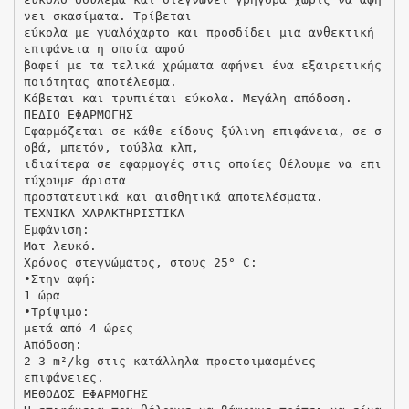
νει σκασίματα. Τρίβεται
εύκολα με γυαλόχαρτο και προσδίδει μια ανθεκτική
επιφάνεια η οποία αφού
βαφεί με τα τελικά χρώματα αφήνει ένα εξαιρετικής
ποιότητας αποτέλεσμα.
Κόβεται και τρυπιέται εύκολα. Μεγάλη απόδοση.
ΠΕΔΙΟ ΕΦΑΡΜΟΓΗΣ
Εφαρμόζεται σε κάθε είδους ξύλινη επιφάνεια, σε σ
οβά, μπετόν, τούβλα κλπ,
ιδιαίτερα σε εφαρμογές στις οποίες θέλουμε να επι
τύχουμε άριστα
προστατευτικά και αισθητικά αποτελέσματα.
ΤΕΧΝΙΚΑ ΧΑΡΑΚΤΗΡΙΣΤΙΚΑ
Εμφάνιση:
Ματ λευκό.
Χρόνος στεγνώματος, στους 25° C:
•Στην αφή:
1 ώρα
•Τρίψιμο:
μετά από 4 ώρες
Απόδοση:
2-3 m²/kg στις κατάλληλα προετοιμασμένες
επιφάνειες.
ΜΕΘΟΔΟΣ ΕΦΑΡΜΟΓΗΣ