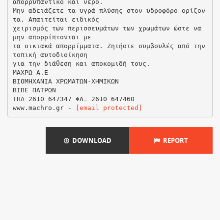
απορρυπαντικό και νερό.
Μην αδειάζετε τα υγρά πλύσης στον υδροφόρο ορίζον
τα. Απαιτείται ειδικός
χειρισμός των περισσευμάτων των χρωμάτων ώστε να
μην απορρίπτονται με
τα οικιακά απορρίμματα. Ζητήστε συμβουλές από την
τοπική αυτοδιοίκηση
για την διάθεση και αποκομιδή τους.
ΜΑΧΡΩ Α.Ε
ΒΙΟΜΗΧΑΝΙΑ ΧΡΩΜΑΤΩΝ-ΧΗΜΙΚΩΝ
ΒΙΠΕ ΠΑΤΡΩΝ
ΤΗΛ 2610 647347 ΦΑΞ 2610 647460
www.machro.gr -
[email protected]
DOWNLOAD
REPORT