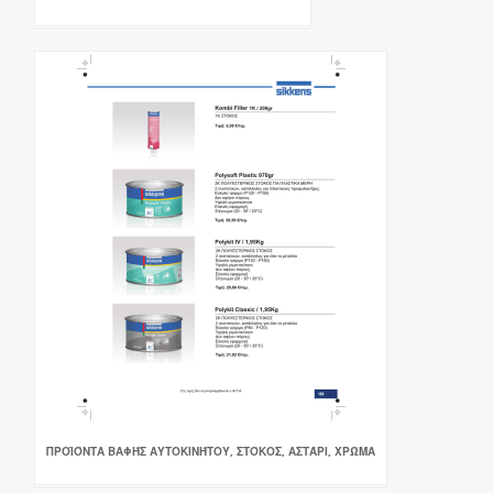
ΠΡΟΪΌΝΤΑ ΒΑΦΉΣ ΑΥΤΟΚΙΝΉΤΟΥ, ΣΤΌΚΟΣ, ΑΣΤΆΡΙ, ΧΡΏΜΑ