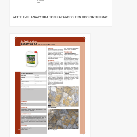
ΔΕΊΤΕ ΕΔΏ ΑΝΑΛΥΤΙΚΆ ΤΟΝ ΚΑΤΆΛΟΓΟ ΤΩΝ ΠΡΟΪΌΝΤΩΝ ΜΑΣ.