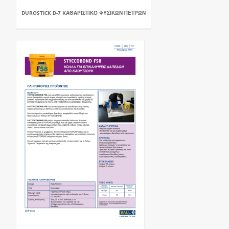
DUROSTICK D-7 KΑΘΑΡΙΣΤΙΚΌ ΦΥΣΙΚΏΝ ΠΕΤΡΏΝ