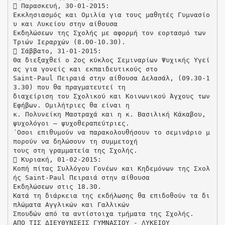
 Παρασκευή, 30-01-2015:
Εκκλησιασμός και Ομιλία για τους μαθητές Γυμνασίο
υ και Λυκείου στην αίθουσα
Εκδηλώσεων της Σχολής με αφορμή τον εορτασμό των
Τριών Ιεραρχών (8.00-10.30).
 Σάββατο, 31-01-2015:
Θα διεξαχθεί ο 2ος κύκλος Σεμιναρίων Ψυχικής Υγεί
ας για γονείς και εκπαιδευτικούς στο
Saint-Paul Πειραιά στην αίθουσα Δελασάλ, (09.30-1
3.30) που θα πραγματευτεί τη
διαχείριση του Σχολικού και Κοινωνικού Άγχους των
Εφήβων. Ομιλήτριες θα είναι η
κ. Πολυνείκη Μαστραχά και η κ. Βασιλική Κάκαβου,
ψυχολόγοι – ψυχοθεραπεύτριες.
΄Οσοι επιθυμούν να παρακολουθήσουν το σεμινάριο μ
πορούν να δηλώσουν τη συμμετοχή
τους στη γραμματεία της Σχολής.
 Κυριακή, 01-02-2015:
Κοπή πίτας Συλλόγου Γονέων και Κηδεμόνων της Σxολ
ής Saint-Paul Πειραιά στην αίθουσα
Εκδηλώσεων στις 18.30.
Κατά τη διάρκεια της εκδήλωσης θα επιδοθούν τα δι
πλώματα Αγγλικών και Γαλλικών
Σπουδών από τα αντίστοιχα τμήματα της Σχολής.