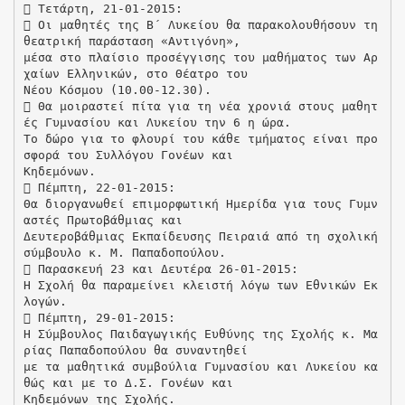
 Τετάρτη, 21-01-2015:
 Οι μαθητές της Β΄ Λυκείου θα παρακολουθήσουν τη
θεατρική παράσταση «Αντιγόνη»,
μέσα στο πλαίσιο προσέγγισης του μαθήματος των Αρ
χαίων Ελληνικών, στο Θέατρο του
Νέου Κόσμου (10.00-12.30).
 Θα μοιραστεί πίτα για τη νέα χρονιά στους μαθητ
ές Γυμνασίου και Λυκείου την 6 η ώρα.
Το δώρο για το φλουρί του κάθε τμήματος είναι προ
σφορά του Συλλόγου Γονέων και
Κηδεμόνων.
 Πέμπτη, 22-01-2015:
Θα διοργανωθεί επιμορφωτική Ημερίδα για τους Γυμν
αστές Πρωτοβάθμιας και
Δευτεροβάθμιας Εκπαίδευσης Πειραιά από τη σχολική
σύμβουλο κ. Μ. Παπαδοπούλου.
 Παρασκευή 23 και Δευτέρα 26-01-2015:
Η Σχολή θα παραμείνει κλειστή λόγω των Εθνικών Εκ
λογών.
 Πέμπτη, 29-01-2015:
Η Σύμβουλος Παιδαγωγικής Ευθύνης της Σχολής κ. Μα
ρίας Παπαδοπούλου θα συναντηθεί
με τα μαθητικά συμβούλια Γυμνασίου και Λυκείου κα
θώς και με το Δ.Σ. Γονέων και
Κηδεμόνων της Σχολής.