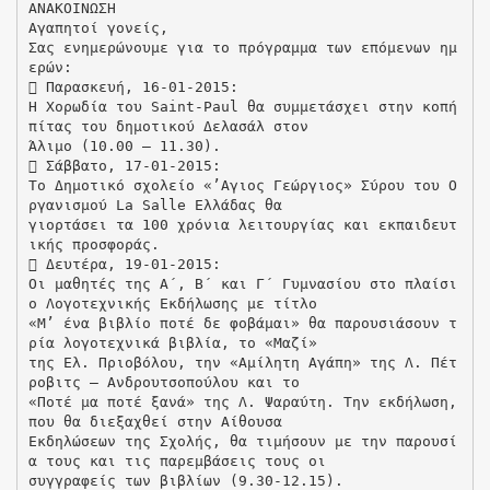
ΑΝΑΚΟΙΝΩΣΗ
Αγαπητοί γονείς,
Σας ενημερώνουμε για το πρόγραμμα των επόμενων ημ
ερών:
 Παρασκευή, 16-01-2015:
Η Χορωδία του Saint-Paul θα συμμετάσχει στην κοπή
πίτας του δημοτικού Δελασάλ στον
Άλιμο (10.00 – 11.30).
 Σάββατο, 17-01-2015:
Το Δημοτικό σχολείο «’Αγιος Γεώργιος» Σύρου του Ο
ργανισμού La Salle Ελλάδας θα
γιορτάσει τα 100 χρόνια λειτουργίας και εκπαιδευτ
ικής προσφοράς.
 Δευτέρα, 19-01-2015:
Οι μαθητές της Α΄, Β΄ και Γ΄ Γυμνασίου στο πλαίσι
ο Λογοτεχνικής Εκδήλωσης με τίτλο
«Μ’ ένα βιβλίο ποτέ δε φοβάμαι» θα παρουσιάσουν τ
ρία λογοτεχνικά βιβλία, το «Μαζί»
της Ελ. Πριοβόλου, την «Αμίλητη Αγάπη» της Λ. Πέτ
ροβιτς – Ανδρουτσοπούλου και το
«Ποτέ μα ποτέ ξανά» της Λ. Ψαραύτη. Την εκδήλωση,
που θα διεξαχθεί στην Αίθουσα
Εκδηλώσεων της Σχολής, θα τιμήσουν με την παρουσί
α τους και τις παρεμβάσεις τους οι
συγγραφείς των βιβλίων (9.30-12.15).