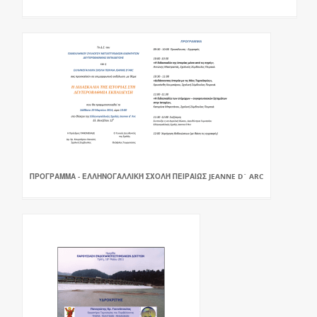
ΠΡΟΓΡΑΜΜΑ - ΕΛΛΗΝΟΓΑΛΛΙΚΉ ΣΧΟΛΉ ΠΕΙΡΑΙΏΣ JEANNE D` ARC