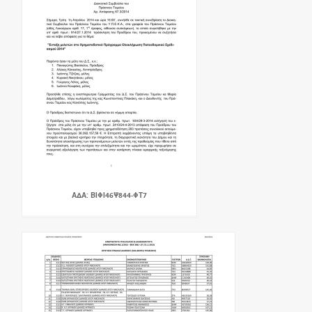
ΑΔΑ: ΒΙΦΙ46Ψ844-ΦΤ7