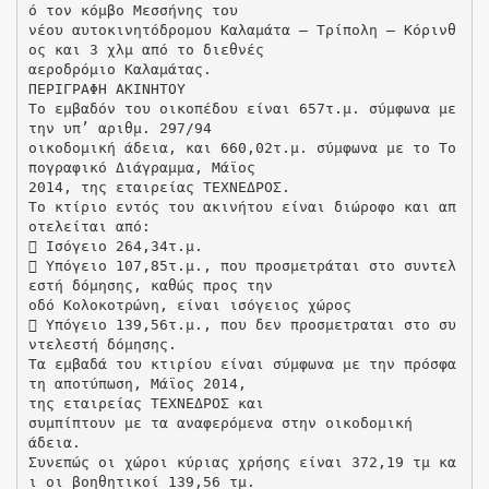
ό τον κόμβο Μεσσήνης του
νέου αυτοκινητόδρομου Καλαμάτα – Τρίπολη – Κόρινθ
ος και 3 χλμ από το διεθνές
αεροδρόμιο Καλαμάτας.
ΠΕΡΙΓΡΑΦΗ ΑΚΙΝΗΤΟΥ
Το εμβαδόν του οικοπέδου είναι 657τ.μ. σύμφωνα με
την υπ’ αριθμ. 297/94
οικοδομική άδεια, και 660,02τ.μ. σύμφωνα με το Το
πογραφικό Διάγραμμα, Μάϊος
2014, της εταιρείας ΤΕΧΝΕΔΡΟΣ.
Το κτίριο εντός του ακινήτου είναι διώροφο και απ
οτελείται από:
 Ισόγειο 264,34τ.μ.
 Υπόγειο 107,85τ.μ., που προσμετράται στο συντελ
εστή δόμησης, καθώς προς την
οδό Κολοκοτρώνη, είναι ισόγειος χώρος
 Υπόγειο 139,56τ.μ., που δεν προσμετραται στο συ
ντελεστή δόμησης.
Τα εμβαδά του κτιρίου είναι σύμφωνα με την πρόσφα
τη αποτύπωση, Μάϊος 2014,
της εταιρείας ΤΕΧΝΕΔΡΟΣ και
συμπίπτουν με τα αναφερόμενα στην οικοδομική
άδεια.
Συνεπώς οι χώροι κύριας χρήσης είναι 372,19 τμ κα
ι οι βοηθητικοί 139,56 τμ.