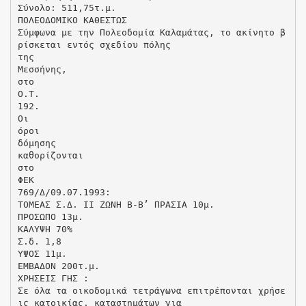
Σύνολο: 511,75τ.μ.
ΠΟΛΕΟΔΟΜΙΚΟ ΚΑΘΕΣΤΩΣ
Σύμφωνα με την Πολεοδομία Καλαμάτας, το ακίνητο β
ρίσκεται εντός σχεδίου πόλης
της
Μεσσήνης,
στο
Ο.Τ.
192.
Οι
όροι
δόμησης
καθορίζονται
στο
ΦΕΚ
769/Δ/09.07.1993:
ΤΟΜΕΑΣ Σ.Δ. ΙΙ ΖΩΝΗ Β-Β’ ΠΡΑΣΙΑ 10μ.
ΠΡΟΣΩΠΟ 13μ.
ΚΑΛΥΨΗ 70%
Σ.δ. 1,8
ΥΨΟΣ 11μ.
ΕΜΒΑΔΟΝ 200τ.μ.
ΧΡΗΣΕΙΣ ΓΗΣ :
Σε όλα τα οικοδομικά τετράγωνα επιτρέπονται χρήσε
ις κατοικίας, καταστημάτων για