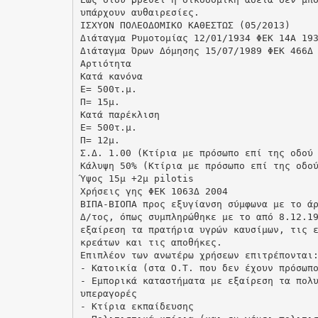
υπάρχουν αυθαιρεσίες.
ΙΣΧΥΟΝ ΠΟΛΕΟΔΟΜΙΚΟ ΚΑΘΕΣΤΩΣ (05/2013)
Διάταγμα Ρυμοτομίας 12/01/1934 ΦΕΚ 14Α 19
Διάταγμα Όρων Δόμησης 15/07/1989 ΦΕΚ 466Δ
Αρτιότητα
Κατά κανόνα
Ε= 500τ.μ.
Π= 15μ.
Κατά παρέκλιση
Ε= 500τ.μ.
Π= 12μ.
Σ.Δ. 1.00 (Κτίρια με πρόσωπο επί της οδού
Κάλυψη 50% (Κτίρια με πρόσωπο επί της οδο
Ύψος 15μ +2μ pilotis
Χρήσεις γης ΦΕΚ 1063Δ 2004
ΒΙΠΑ-ΒΙΟΠΑ προς εξυγίανση σύμφωνα με το ά
Δ/τος, όπως συμπληρώθηκε με το από 8.12.1
εξαίρεση τα πρατήρια υγρών καυσίμων, τις 
κρεάτων και τις αποθήκες.
Επιπλέον των ανωτέρω χρήσεων επιτρέπονται
- Κατοικία (στα Ο.Τ. που δεν έχουν πρόσωπ
- Εμπορικά καταστήματα με εξαίρεση τα πολ
υπεραγορές
- Κτίρια εκπαίδευσης