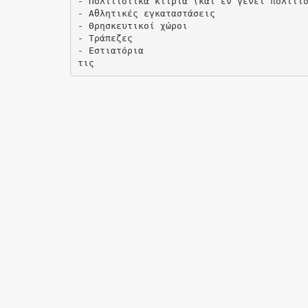
- Πολιτιστικά κτίρια (και εν γένει πολιτι
- Αθλητικές εγκαταστάσεις
- Θρησκευτικοί χώροι
- Τράπεζες
- Εστιατόρια