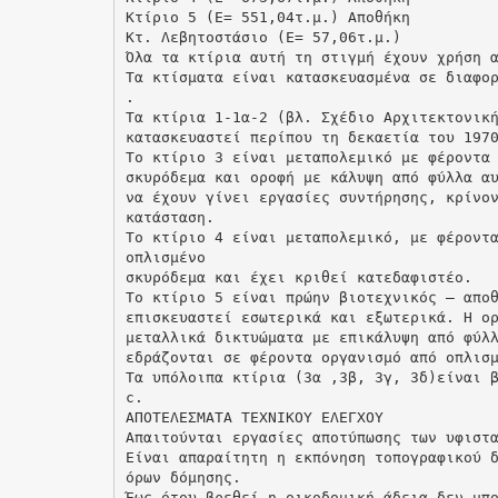
Κτίριο 5 (Ε= 551,04τ.μ.) Αποθήκη
Κτ. Λεβητοστάσιο (Ε= 57,06τ.μ.)
Όλα τα κτίρια αυτή τη στιγμή έχουν χρήση 
Τα κτίσματα είναι κατασκευασμένα σε διαφο
.
Τα κτίρια 1-1α-2 (βλ. Σχέδιο Αρχιτεκτονικ
κατασκευαστεί περίπου τη δεκαετία του 197
Το κτίριο 3 είναι μεταπολεμικό με φέροντα
σκυρόδεμα και οροφή με κάλυψη από φύλλα α
να έχουν γίνει εργασίες συντήρησης, κρίνο
κατάσταση.
Το κτίριο 4 είναι μεταπολεμικό, με φέροντ
οπλισμένο
σκυρόδεμα και έχει κριθεί κατεδαφιστέο.
Το κτίριο 5 είναι πρώην βιοτεχνικός – απο
επισκευαστεί εσωτερικά και εξωτερικά. Η ο
μεταλλικά δικτυώματα με επικάλυψη από φύλ
εδράζονται σε φέροντα οργανισμό από οπλισ
Τα υπόλοιπα κτίρια (3α ,3β, 3γ, 3δ)είναι 
c.
ΑΠΟΤΕΛΕΣΜΑΤΑ ΤΕΧΝΙΚΟΥ ΕΛΕΓΧΟΥ
Απαιτούνται εργασίες αποτύπωσης των υφιστ
Είναι απαραίτητη η εκπόνηση τοπογραφικού 
όρων δόμησης.
Έως ότου βρεθεί η οικοδομική άδεια δεν μπ