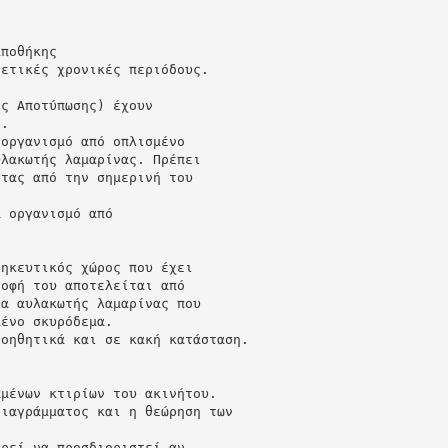
αποθήκης
ρετικές χρονικές περιόδους.
ής Αποτύπωσης) έχουν
0.
 οργανισμό από οπλισμένο
υλακωτής λαμαρίνας. Πρέπει
ντας από την σημερινή του
α οργανισμό από
θηκευτικός χώρος που έχει
ροφή του αποτελείται από
λα αυλακωτής λαμαρίνας που
μένο σκυρόδεμα.
βοηθητικά και σε κακή κατάσταση.
αμένων κτιρίων του ακινήτου.
διαγράμματος και η θεώρηση των
ορεί να προσδιοριστεί αν