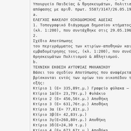
Υπουργείο Παιδείας & θρησκευμάτων, Πολιτι
απόφασης με αριθ. πρωτ. 5587/3147/26.05.1
a.
ΕΛΕΓΧΟΣ ΦΑΚΕΛΟΥ ΟΙΚΟΔΟΜΙΚΗΣ ΑΔΕΙΑΣ
1. Τοπογραφικό διάγραμμα δημοσίου κτήματο
(κλ. 1:200), που συντάχθηκε στις 29.05.19
2.
Σχέδιο Αποτύπωσης
του περιγράμματος των κτιρίων-αποθηκών κα
εμβαδομέτρησης τους, (κλ. 1:200), που συν
Θρησκευμάτων Πολιτισμού & Αθλητισμού.
b.
ΤΕΧΝΙΚΗ ΕΚΘΕΣΗ ΑΥΤΟΨΙΑΣ ΜΗΧΑΝΙΚΟΥ
Βάσει του σχεδίου Αποτύπωσης που αναφέρετ
βρίσκονται εντός των ορίων του οικοπέδου 
εξής:
Κτίριο 1 (Ε= 335,89τ.μ.) Γραφείο φύλακα –
Κτίριο 1α(Ε= 23,79τ.μ.) Φυλάκιο
Κτίριο 2 (Ε= 456,56τ.μ.) Αποθήκη
Κτίριο 3 (Ε= 631,76τ.μ.) Αποθήκη
Κτίριο 3α (Ε= 77,81τ.μ.)
Κτίριο 3β(Ε= 42,83τ.μ.)
Κτίριο 3γ(Ε=260,80τ.μ.) Αποθήκη
Κτίριο 3δ(Ε=24,30 τ.μ.)
Κτίριο 4 (Ε= 673,67τ.μ.) Αποθήκη