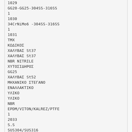
1029
GG20-GG25-304SS-316SS
1
1030
34CrNiMo6 -304SS-316SS
1
1031
ΤΜΧ
ΚΩΔΙΚΟΣ
ΧΑΛΥΒΑΣ St37
ΧΑΛΥΒΑΣ St37
NBR NITRILE
ΧΥΤΟΣΙΔΗΡΟΣ
GG25
ΧΑΛΥΒΑΣ St52
ΜΗΧΑΝΙΚΟ ΣΤΕΓΑΝΟ
ΕΝΑΛΛΑΚΤΙΚΟ
ΥΛΙΚΟ
ΥΛΙΚΟ
NBR
EPDM/VITON/KALREZ/PTFE
1
2033
S.S
SUS304/SUS316