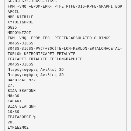
GG20-GG25-304SS-316SS
FKM -VMQ –EPDM-EPR- PTFE PTFE/316-KPFE-GRAPHITEGR
AFOIL
NBR NITRILE
ΧΥΤΟΣΙΔΗΡΟΣ
GG25
MΠΡΟΥΝΤΖΟΣ
FKM -VMQ –EPDM-EPR- PTFEENCAPSULATED O-RINGS
304SS-316SS
304SS-316SS-PVC(+80C)TEFLON-KERLON-ERTALONACETAL-
TORLON-KETRONTECAPET-ERTALYTE
TEACAPET-ERTALYTE-TEFLONGRAPHITE
304SS-316SS
Πτερυγιοφόρες Αντλίες 3D
Πτερυγιοφόρες Αντλίες 3D
ΒΑΛΒΙΔΑΣ Μ22
27.
ΒΙΔΑ ΕΞΑΓΩΝΗ
M8×30
ΚΑΠΑΚΙ
ΒΙΔΑ ΕΞΑΓΩΝΗ
10×30
ΓΡΑΣΑΔΟΡΟΣ ⅛
28.
ΣΥΝΔΕΣΜΟΣ