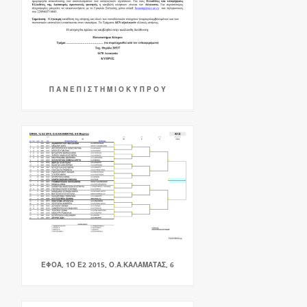
Π Α Ν Ε Π Ι Σ Τ Η Μ Ι Ο Κ Υ Π Ρ Ο Υ
ΕΦΟΑ, 1Ο Ε2 2015, Ο.Α.ΚΑΛΑΜΑΤΑΣ, 6