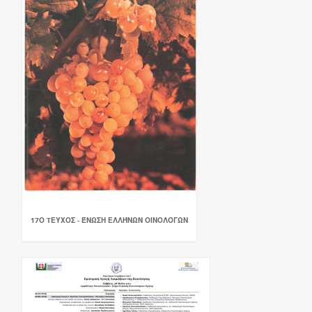
17Ο TΕΎΧΟΣ - ΈΝΩΣΗ ΕΛΛΉΝΩΝ ΟΙΝΟΛΌΓΩΝ