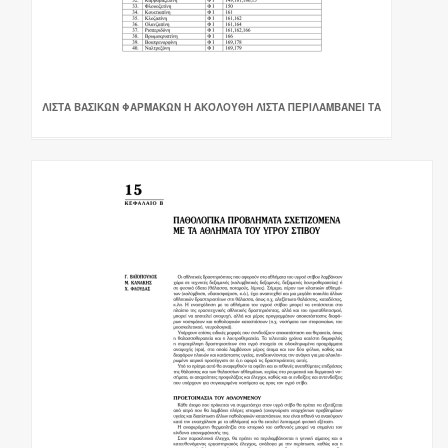
ΛΙΣΤΑ ΒΑΣΙΚΩΝ ΦΑΡΜΑΚΩΝ Η ΑΚΌΛΟΥΘΗ ΛΊΣΤΑ ΠΕΡΙΛΑΜΒΆΝΕΙ ΤΑ