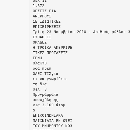
σελ.11
1.872
ΘΕΣΕΙΣ ΓΙΑ
ΑΝΕΡΓΟΥΣ
ΣΕ Ι∆ΙΩΤΙΚΕΣ
ΕΠΙΧΕΙΡΗΣΕΙΣ
Τρίτη 23 Νοεµβρίου 2010 - Αριθµός φύλλου 
ΕΥΠΑΘΕΙΣ
ΟΜΑ∆ΕΣ
Η ΤΡΟΪΚΑ ΑΠΕΡΡΙΨΕ
ΤΙΚΕΣ ΠΡΟΤΑΣΕΙΣ
ΕΡΝΗ
ΟλαΚΥΒ
όσα πρέπ
ΟΛΕΣ ΤΙΣγια
ει να γνωρίζετε
τη δια
σελ. 3
Προγράµµατα
απασχόλησης
για 3.100 άτοµ
α
ΕΠΙΚΟΙΝΩΝΙΑΚΑ
ΠΑΙΧΝΙ∆ΙΑ ΕΝ ΟΨΕΙ
ΤΟΥ ΜΝΗΜΟΝΙΟΥ ΝΟ3