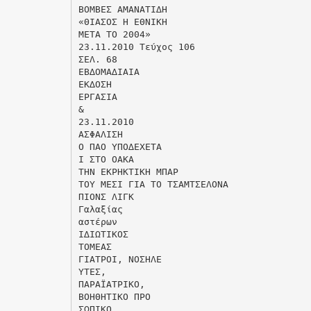
ΒΟΜΒΕΣ ΑΜΑΝΑΤΙ∆Η
«ΘΙΑΣΟΣ Η ΕΘΝΙΚΗ
ΜΕΤΑ ΤΟ 2004»
23.11.2010 Τεύχος 106
ΣΕΛ. 68
EΒ∆ΟΜΑ∆ΙΑΙΑ
ΕΚ∆ΟΣΗ
EΡΓΑΣΙΑ
&
23.11.2010
ΑΣΦΑΛΙΣΗ
Ο ΠΑΟ ΥΠΟ∆ΕΧΕΤΑ
Ι ΣΤΟ ΟΑΚΑ
ΤΗΝ ΕΚΡΗΚΤΙΚΗ ΜΠΑΡ
ΤΟΥ ΜΕΣΙ ΓΙΑ ΤΟ ΤΣΑΜΤΣΕΛΟΝΑ
ΠΙΟΝΣ ΛΙΓΚ
Γαλαξίας
αστέρων
Ι∆ΙΩΤΙΚΟΣ
ΤΟΜΕΑΣ
ΓΙΑΤΡΟΙ, ΝΟΣΗΛΕ
ΥΤΕΣ,
ΠΑΡΑΪΑΤΡΙΚΟ,
ΒΟΗΘΗΤΙΚΟ ΠΡΟ
ΣΩΠΙΚΟ