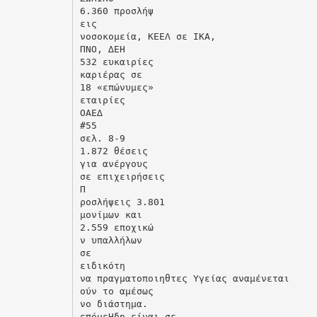
6.360 προσλήψ
εις
νοσοκοµεία, ΚΕΕΛ σε ΙΚΑ,
ΠΝΟ, ∆ΕΗ
532 ευκαιρίες
καριέρας σε
18 «επώνυµες»
εταιρίες
OAE∆
#55
σελ. 8-9
1.872 θέσεις
για ανέργους
σε επιχειρήσεις
Π
ροσλήψεις 3.801
µονίµων και
2.559 εποχικώ
ν υπαλλήλων
σε
ειδικότη
να πραγµατοποιηθτες Υγείας αναµένεται
ούν το αµέσως
νο διάστηµα.
επόµεΗδη είναι σε