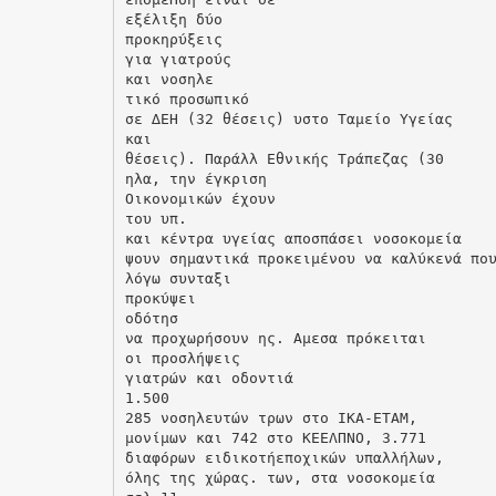
εξέλιξη δύο
προκηρύξεις
για γιατρούς
και νοσηλε
τικό προσωπικό
σε ∆ΕΗ (32 θέσεις) υστο Ταµείο Υγείας
και
θέσεις). Παράλλ Εθνικής Τράπεζας (30
ηλα, την έγκριση
Οικονοµικών έχουν
του υπ.
και κέντρα υγείας αποσπάσει νοσοκοµεία
ψουν σηµαντικά προκειµένου να καλύκενά πο
λόγω συνταξι
προκύψει
οδότησ
να προχωρήσουν ης. Αµεσα πρόκειται
οι προσλήψεις
γιατρών και οδοντιά
1.500
285 νοσηλευτών τρων στο ΙΚΑ-ΕΤΑΜ,
µονίµων και 742 στο ΚΕΕΛΠΝΟ, 3.771
διαφόρων ειδικοτήεποχικών υπαλλήλων,
όλης της χώρας. των, στα νοσοκοµεία