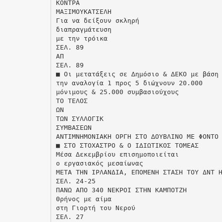
ΚΟΝΤΡΑ
ΜΑΞΙΜΟΥΚΑΤΣΕΛΗ
Για να δείξουν σκληρή
διαπραγµάτευση
µε την τρόικα
ΣΕΛ. 89
ΑΠ
ΣΕΛ. 89
■ Οι µετατάξεις σε ∆ηµόσιο & ∆ΕΚΟ µε βάση
την αναλογία 1 προς 5 διώχνουν 20.000
µόνιµους & 25.000 συµβασιούχους
ΤΟ ΤΕΛΟΣ
ΩΝ
ΤΩΝ ΣΥΛΛΟΓΙΚ
ΣΥΜΒΑΣΕΩΝ
ΑΝΤΙΜΝΗΜΟΝΙΑΚΗ ΟΡΓΗ ΣΤΟ ∆ΟΥΒΛΙΝΟ ΜΕ ΦΟΝΤΟ
■ ΣΤΟ ΣΤΟΧΑΣΤΡΟ & Ο Ι∆ΙΩΤΙΚΟΣ ΤΟΜΕΑΣ
Μέσα ∆εκεµβρίου επισηµοποιείται
ο εργασιακός µεσαίωνας
ΜΕΤΑ ΤΗΝ ΙΡΛΑΝΔΙΑ, ΕΠΟΜΕΝΗ ΣΤΑΣΗ ΤΟΥ ΔΝΤ 
ΣΕΛ. 24-25
ΠΑΝΩ ΑΠΟ 340 ΝΕΚΡΟΙ ΣΤΗΝ ΚΑΜΠΟΤΖΗ
Θρήνος µε αίµα
στη Γιορτή του Νερού
ΣΕΛ. 27