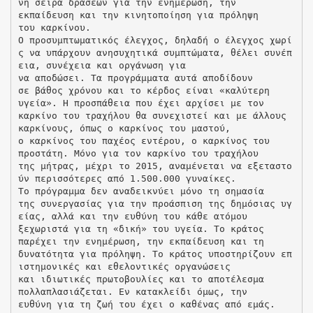
νη σειρά δράσεων για την ενημέρωση, την
εκπαίδευση και την κινητοποίηση για πρόληψη
του καρκίνου.
Ο προσυμπτωματικός έλεγχος, δηλαδή ο έλεγχος χωρί
ς να υπάρχουν ανησυχητικά συμπτώματα, θέλει συνέπ
εια, συνέχεια και οργάνωση για
να αποδώσει. Τα προγράμματα αυτά αποδίδουν
σε βάθος χρόνου και το κέρδος είναι «καλύτερη
υγεία». Η προσπάθεια που έχει αρχίσει με τον
καρκίνο του τραχήλου θα συνεχιστεί και με άλλους
καρκίνους, όπως ο καρκίνος του μαστού,
ο καρκίνος του παχέος εντέρου, ο καρκίνος του
προστάτη. Μόνο για τον καρκίνο του τραχήλου
της μήτρας, μέχρι το 2015, αναμένεται να εξεταστο
ύν περισσότερες από 1.500.000 γυναίκες.
Το πρόγραμμα δεν αναδεικνύει μόνο τη σημασία
της συνεργασίας για την προάσπιση της δημόσιας υγ
είας, αλλά και την ευθύνη του κάθε ατόμου
ξεχωριστά για τη «δική» του υγεία. Το κράτος
παρέχει την ενημέρωση, την εκπαίδευση και τη
δυνατότητα για πρόληψη. Το κράτος υποστηρίζουν επ
ιστημονικές και εθελοντικές οργανώσεις
και ιδιωτικές πρωτοβουλίες και το αποτέλεσμα
πολλαπλασιάζεται. Εν κατακλείδι όμως, την
ευθύνη για τη ζωή του έχει ο καθένας από εμάς.