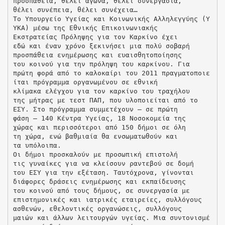
προσπάθεια, θέλει αγώνα, θέλει συνεργασία,
θέλει συνέπεια, θέλει συνέχεια…
Το Υπουργείο Υγείας και Κοινωνικής Αλληλεγγύης (Υ
ΥΚΑ) μέσω της Εθνικής Επικοινωνιακής
Εκστρατείας Πρόληψης για τον Καρκίνο έχει
εδώ και έναν χρόνο ξεκινήσει μια πολύ σοβαρή
προσπάθεια ενημέρωσης και ευαισθητοποίησης
του κοινού για την πρόληψη του καρκίνου. Για
πρώτη φορά από το καλοκαίρι του 2011 πραγματοποιε
ίται πρόγραμμα οργανωμένου σε εθνική
κλίμακα ελέγχου για τον καρκίνο του τραχήλου
της μήτρας με τεστ ΠΑΠ, που υλοποιείται από το
ΕΣΥ. Στο πρόγραμμα συμμετέχουν – σε πρώτη
φάση – 140 Κέντρα Υγείας, 18 Νοσοκομεία της
χώρας και περισσότεροι από 150 δήμοι σε όλη
τη χώρα, ενώ βαθμιαία θα ενσωματωθούν και
τα υπόλοιπα.
Οι δήμοι προσκαλούν με προσωπική επιστολή
τις γυναίκες για να κλείσουν ραντεβού σε δομή
του ΕΣΥ για την εξέταση. Ταυτόχρονα, γίνονται
διάφορες δράσεις ενημέρωσης και εκπαίδευσης
του κοινού από τους δήμους, σε συνεργασία με
επιστημονικές και ιατρικές εταιρείες, συλλόγους
ασθενών, εθελοντικές οργανώσεις, συλλόγους
μαιών και άλλων λειτουργών υγείας. Μια συντονισμέ