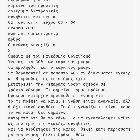
καρκίνο του προστάτη
Αφιέρωμα διατροφικές
συνήθειες και υγεία
02 ιουνιος - τευχοσ 03 - 04
ΓΡΑΜΜΗ ΖΩΗΣ
www.anticancer.gov.gr
αρθρο
Ο αγώνας συνεχίζεται…
Σ
ύμφωνα με τον Παγκόσμιο Οργανισμό
Υγείας, το 30% των καρκίνων μπορεί
να προληφθεί και ο καρκίνος μπορεί
να θεραπευτεί σε ποσοστό 40% αν διαγνωστεί έγκαιρ
α. Η πρόοδος της επιστήμης έχει
μετατρέψει την «επάρατο νόσο» σχεδόν σε
χρόνιο νόσημα. Τι σημαίνει όμως πρόληψη;
Πρόληψη καταρχήν προϋποθέτει γνώση για
το τι πρέπει να κάνω. Η γνώση είναι αναγκαία, αλλ
ά όχι ικανή συνθήκη. Το ότι γνωρίζω τι είναι «σωσ
τό να κάνω» δεν σημαίνει
αυτόματα ότι θα το κάνω… Το να εγκαταλείψει καθέν
ας από εμάς τις «κακές» συνήθειες
και να υιοθετήσει τις καλές, θέλει κάτι περισσότε
ρο από γνώση. Θέλει δράση, θέλει