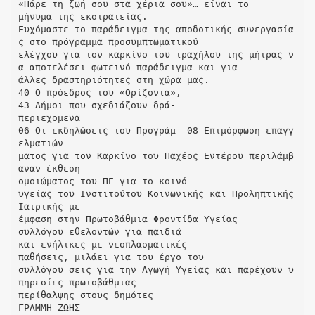
«Πάρε τη ζωή σου στα χέρια σου»… είναι το
μήνυμα της εκστρατείας.
Ευχόμαστε το παράδειγμα της αποδοτικής συνεργασία
ς στο πρόγραμμα προσυμπτωματικού
ελέγχου για τον καρκίνο του τραχήλου της μήτρας ν
α αποτελέσει φωτεινό παράδειγμα και για
άλλες δραστηριότητες στη χώρα μας.
40 Ο πρόεδρος του «Ορίζοντα»,
43 Δήμοι που σχεδιάζουν δρά-
περιεχομενα
06 Οι εκδηλώσεις του Προγράμ- 08 Επιμόρφωση επαγγ
ελματιών
ματος για τον Καρκίνο του Παχέος Εντέρου περιλάμβ
αναν έκθεση
ομοιώματος του ΠΕ για το κοινό
υγείας του Ινστιτούτου Κοινωνικής και Προληπτικής
Ιατρικής με
έμφαση στην Πρωτοβάθμια Φροντίδα Υγείας
συλλόγου εθελοντών για παιδιά
και ενήλικες με νεοπλασματικές
παθήσεις, μιλάει για του έργο του
συλλόγου σεις για την Αγωγή Υγείας και παρέχουν υ
πηρεσίες πρωτοβάθμιας
περίθαλψης στους δημότες
ΓΡΑΜΜΗ ΖΩΗΣ