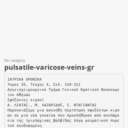
No category
pulsatile-varicose-veins-gr
ΙΑΤΡΙΚΑ ΧΡΟΝΙΚΑ
Τομος ΙΕ, Τευχος 4, Σελ. 319-321
Αγγειοχειρουργικό Τμήμα Γενικού Κρατικού Νοσοκομε
ίου Αθηνών
Σφύζοντες κιρσοί
Α. ΛΙΑΤΑΣ., Μ. ΛΑΖΑΡΙ∆ΗΣ, Ι. ΝΤΑΓΙΑΝΤΑΣ
Παρουσιάζομε μια ασυνήθη περίπτωση σφυζόντων κιρσ
ών σε μια νέα γυναίκα που προκλήθηκαν από ανεπάρκ
εια της τριγλώχινας βαλβίδας λόγω ρευματικού πυρε
τού συνδυασμένη