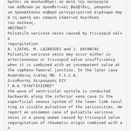
πρέπει να ακολουθήσει σε αυτή την κατηγορία
των ασθενών με προσθετικές βαλβίδες, μπορούν
να προκαλέσουν σοβαρό μετεγχειρητικό αιμάτωμα παρ
ά τη σωστή και επαρκή ελαστική περίδεση
του σκέλους.
ABSTRACT
Pulsatile νaricose νeins caused by tricuspid νalν
e
regurgitation
Α. LIATAS, Μ. LAZARIDES and J. DAYANTAS
Pulsatile varicose veins may occur either in
arteriovenous or tricuspid valve insufficiency
when it is combined with an incompetent valve at
the sapheno-femoral junction. In the later case
Αναστάσιος Λιάτας MD. F.I.C.A.
Διευθυντής Χειρουργός ΕΣΥ
Γ.Ν.Α "ΕΥΑΓΓΕΛΙΣΜΟΣ"
the wave of ventricular systole is conducted
backwards along the inferior vena cava to the
superficial venous system of the lower limb resul
ting in visible pulsation of the varicosities. We
report an uncommon case of pulsatile varicose
veins in a young woman caused by tricuspid valve
regurgitation of rheumatic origin combined with a
n