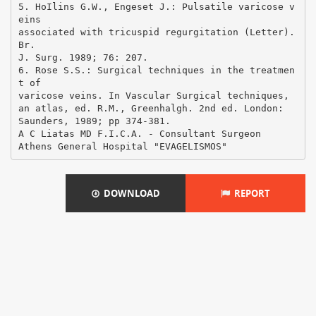
5. HoIlins G.W., Engeset J.: Pulsatile varicose v
eins
associated with tricuspid regurgitation (Letter).
Br.
J. Surg. 1989; 76: 207.
6. Rose S.S.: Surgical techniques in the treatmen
t of
varicose veins. In Vascular Surgical techniques,
an atlas, ed. R.M., Greenhalgh. 2nd ed. London:
Saunders, 1989; pp 374-381.
A C Liatas MD F.I.C.A. - Consultant Surgeon
DOWNLOAD
REPORT