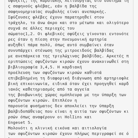
σφύξεις; της καρδιακής λειτουργίας στο σύστημα τη
ς σαφηνούς φλέβας, εάν η βαλβίδα της
σαφηνομηριαίας συμβολής είναι ανεπαρκής.
Σφύζουσες φλέβες έχουν παρατηρηθεί στον
τράχηλο, το άνω άκρο και στο μέτωπο και ολιγότερο
συχνά σε άλλες περιοχές του
σώµατος1,2. Οι φλεβικές σφύξεις γίνονται εντονότε
ρες όταν η πίεση στην πνευμονική αρτηρία
αυξηθεί πάρα πολύ, όπως αυτό συμβαίνει όταν
συνυπάρχει στένωση της μιτροειδούς βαλβίδας
με ανεπάρκεια της τριγλώχινας βαλβίδας. Αρκετές π
εριπτώσεις σφυζόντων κιρσών έχουν ανακοινωθεί στη
βιβλιογραφία 3,4,5. Η καρδιακή
προέλευση των σφυζόντων κιρσών καθιστά
επιβεβλημένη τη διαφορική διάγνωση από αρτηριοφλε
βική επικοινωνία, ειδικά όταν έχει προηγηθεί καρδ
ιακός καθετηριασμός από τα αγγεία
της βουβωνικής χώρας ομόπλευρα με την ύπαρξη των
σφυζόντων κιρσών. Επιπλέον η
παρουσία φυσήματος δεν αποκλείει την ύπαρξη
βαλβιδοπάθειας που είναι η αιτία των σφυζόντων κι
ρσών όπως αναφέρουν οι HolIins και
Engeset 5.
Μολονότι η κλινική εικόνα και αιτιολογία
των σφυζόντων κιρσών έχουν πλήρως περιγραφεί σε ό