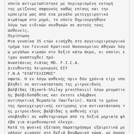
οποία αντιμετωπίστηκε με περιορισμένη εκτομή
της μείζονος σαφηνούς καθώς επίσης και την
εμπειρία μας από ένα μεγάλο μετεγχειρητικό
αιμάτωμα στο μηρό, το οποίο δημιουργήθηκε
λόγω των ειδικών συνθηκών σε αυτούς τους
ασθενείς.
Περίπτωση
Μια γυναίκα 35 ετών εισήχθη στο αγγειοχειρουργικό
τμήμα του Γενικού Κρατικού Νοσοκομείου Αθηνών λόγ
ω μεγάλων κιρσών στο δεξιό κάτω άκρο, οι οποίοι ε
ίχαν αναπτυχθεί πρό-
Αναστάσιος Λιάτας MD. F.I.C.A.
Διευθυντής Χειρουργός ΕΣΥ
Γ.Ν.Α "ΕΥΑΓΓΕΛΙΣΜΟΣ"
σφατα. Η εν λόγω ασθενής πριν δύο χρόνια είχε υπο
βληθεί σε αντικατάσταση της μιτροειδούς
βαλβίδας (Bjoerk-Shiley prosthesis) λόγω ρευματικ
ής βαλβιδοπάθειας και έκτοτε ελάμβανε
αντιπηκτική θεραπεία (Warfarin). Κατά το χρόνο
της προεγχειρητικής εκτίμησης για αντικατάσταση τ
ης μιτροειδούς βαλβίδας η ασθενής είχε
υποβληθεί σε καθετηριασμό από τη δεξιά μηριαία φλ
έβα για αιμοδυναμικό έλεγχο.
Κατά τη φυσική εξέταση παρατηρήσαμε εξαιρετικά με
γάλους κιρσούς στη δεξιά βουβωνική χώρα. με προσε