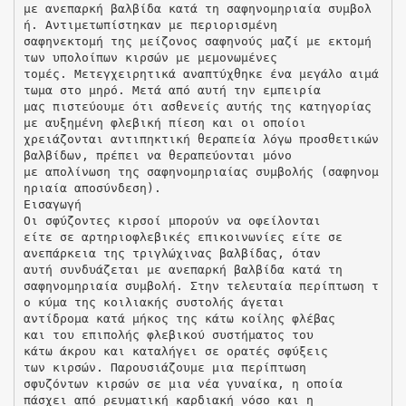
με ανεπαρκή βαλβίδα κατά τη σαφηνομηριαία συμβολ
ή. Αντιμετωπίστηκαν με περιορισμένη
σαφηνεκτομή της μείζονος σαφηνούς μαζί με εκτομή
των υπολοίπων κιρσών με μεμονωμένες
τομές. Μετεγχειρητικά αναπτύχθηκε ένα μεγάλο αιμά
τωμα στο μηρό. Μετά από αυτή την εμπειρία
μας πιστεύουμε ότι ασθενείς αυτής της κατηγορίας
με αυξημένη φλεβική πίεση και οι οποίοι
χρειάζονται αντιπηκτική θεραπεία λόγω προσθετικών
βαλβίδων, πρέπει να θεραπεύονται μόνο
με απολίνωση της σαφηνομηριαίας συμβολής (σαφηνομ
ηριαία αποσύνδεση).
Εισαγωγή
Οι σφύζοντες κιρσοί μπορούν να οφείλονται
είτε σε αρτηριοφλεβικές επικοινωνίες είτε σε
ανεπάρκεια της τριγλώχινας βαλβίδας, όταν
αυτή συνδυάζεται με ανεπαρκή βαλβίδα κατά τη
σαφηνομηριαία συμβολή. Στην τελευταία περίπτωση τ
ο κύμα της κοιλιακής συστολής άγεται
αντίδρομα κατά μήκος της κάτω κοίλης φλέβας
και του επιπολής φλεβικού συστήματος του
κάτω άκρου και καταλήγει σε ορατές σφύξεις
των κιρσών. Παρουσιάζουμε μια περίπτωση
σφυζόντων κιρσών σε μια νέα γυναίκα, η οποία
πάσχει από ρευματική καρδιακή νόσο και η