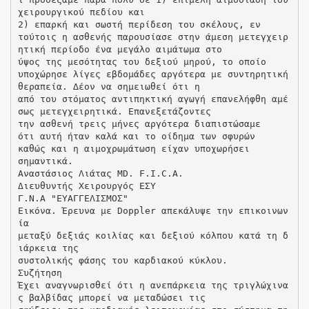
χειρουργικού πεδίου και
2) επαρκή και σωστή περίδεση του σκέλους, εν
τούτοις η ασθενής παρουσίασε στην άμεση μετεγχειρ
ητική περίοδο ένα μεγάλο αιμάτωμα στο
ύψος της μεσότητας του δεξιού μηρού, το οποίο
υποχώρησε λίγες εβδομάδες αργότερα με συντηρητική
θεραπεία. ∆έον να σημειωθεί ότι η
από του στόματος αντιπηκτική αγωγή επανελήφθη αμέ
σως μετεγχειρητικά. Επανεξετάζοντες
την ασθενή τρεις μήνες αργότερα διαπιστώσαμε
ότι αυτή ήταν καλά και το οίδημα των σφυρών
καθώς και η αιμοχρωμάτωση είχαν υποχωρήσει
σημαντικά.
Αναστάσιος Λιάτας MD. F.I.C.A.
Διευθυντής Χειρουργός ΕΣΥ
Γ.Ν.Α "ΕΥΑΓΓΕΛΙΣΜΟΣ"
Εικόνα. Έρευνα με Doppler απεκάλυψε την επικοινων
ία
μεταξύ δεξιάς κοιλίας και δεξιού κόλπου κατά τη δ
ιάρκεια της
συστολικής φάσης του καρδιακού κύκλου.
Συζήτηση
Έχει αναγνωρισθεί ότι η ανεπάρκεια της τριγλώχινα
ς βαλβίδας μπορεί να μεταδώσει τις