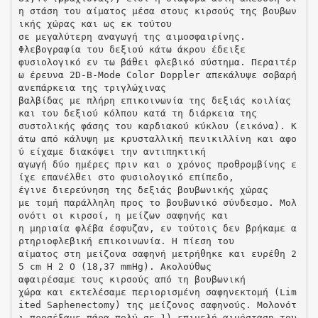
η στάση του αίματος μέσα στους κιρσούς της βουβων
ικής χώρας και ως εκ τούτου
σε μεγαλύτερη αναγωγή της αιμοσφαιρίνης.
Φλεβογραφία του δεξιού κάτω άκρου έδειξε
φυσιολογικό εν τω βάθει φλεβικό σύστημα. Περαιτέρ
ω έρευνα 2D-B-Mode Color Doppler απεκάλυψε σοβαρή
ανεπάρκεια της τριγλώχινας
βαλβίδας με πλήρη επικοινωνία της δεξιάς κοιλίας
και του δεξιού κόλπου κατά τη διάρκεια της
συστολικής φάσης του καρδιακού κύκλου (εικόνα). Κ
άτω από κάλυψη με κρυσταλλική πενικιλλίνη και αφο
ύ είχαμε διακόψει την αντιπηκτική
αγωγή δύο ημέρες πριν και ο χρόνος προθρομβίνης ε
ίχε επανέλθει στο φυσιολογικό επίπεδο,
έγινε διερεύνηση της δεξιάς βουβωνικής χώρας
με τομή παράλληλη προς το βουβωνικό σύνδεσμο. Μολ
ονότι οι κιρσοί, η μείζων σαφηνής και
η μηριαία φλέβα έσφυζαν, εν τούτοις δεν βρήκαμε α
ρτηριοφλεβική επικοινωνία. Η πίεση του
αίματος στη μείζονα σαφηνή μετρήθηκε και ευρέθη 2
5 cm H 2 O (18,37 mmHg). Ακολούθως
αφαιρέσαμε τους κιρσούς από τη βουβωνική
χώρα και εκτελέσαμε περιορισμένη σαφηνεκτομή (Lim
ited Saphenectomy) της μείζονος σαφηνούς. Μολονότ
ι προσέξαμε πάρα πολύ σε 1) επιμελή αιμόσταση του