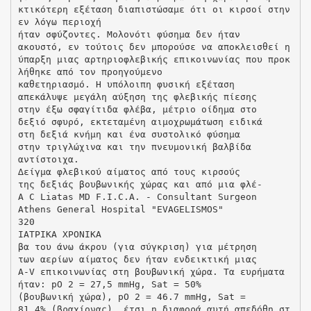
κτικότερη εξέταση διαπιστώσαμε ότι οι κιρσοί στην
εν λόγω περιοχή
ήταν σφύζοντες. Μολονότι φύσημα δεν ήταν
ακουστό, εν τούτοις δεν μπορούσε να αποκλεισθεί η
ύπαρξη μιας αρτηριοφλεβικής επικοινωνίας που προκ
λήθηκε από τον προηγούμενο
καθετηριασμό. Η υπόλοιπη φυσική εξέταση
απεκάλυψε μεγάλη αύξηση της φλεβικής πίεσης
στην έξω σφαγίτιδα φλέβα, μέτριο οίδημα στο
δεξιό σφυρό, εκτεταμένη αιμοχρωμάτωση ειδικά
στη δεξιά κνήμη και ένα συστολικό φύσημα
στην τριγλώχινα και την πνευμονική βαλβίδα
αντίστοιχα.
∆είγμα φλεβικού αίματος από τους κιρσούς
της δεξιάς βουβωνικής χώρας και από μια φλέ-
A C Liatas MD F.I.C.A. - Consultant Surgeon
Athens General Hospital "EVAGELISMOS"
320
ΙΑΤΡΙΚΑ ΧΡΟΝΙΚΑ
βα του άνω άκρου (για σύγκριση) για μέτρηση
των αερίων αίματος δεν ήταν ενδεικτική μιας
A-V επικοινωνίας στη βουβωνική χώρα. Τα ευρήματα
ήταν: pΟ 2 = 27,5 mmHg, Sat = 50%
(βουβωνική χώρα), pΟ 2 = 46.7 mmHg, Sat =
81,4% (βραχίονας), έτσι η διαφορά αυτή απεδόθη στ