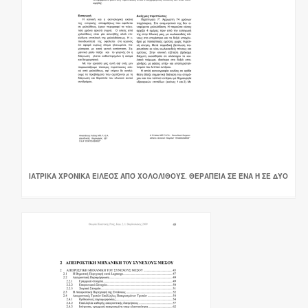
ΙΑΤΡΙΚΑ ΧΡΟΝΙΚΑ ΕΙΛΕΌΣ ΑΠΌ ΧΟΛΟΛΊΘΟΥΣ. ΘΕΡΑΠΕΊΑ ΣΕ ΈΝΑ Ή ΣΕ ΔΎΟ