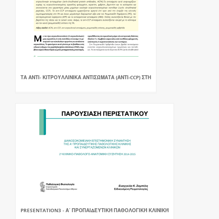
ΤΑ ΑΝΤΙ- ΚΙΤΡΟΥΛΛΙΝΙΚΆ ΑΝΤΙΣΏΜΑΤΑ (ΑΝΤΙ-CCP) ΣΤΗ
PRESENTATION3 - Α΄ ΠΡΟΠΑΙΔΕΥΤΙΚΉ ΠΑΘΟΛΟΓΙΚΉ ΚΛΙΝΙΚΉ