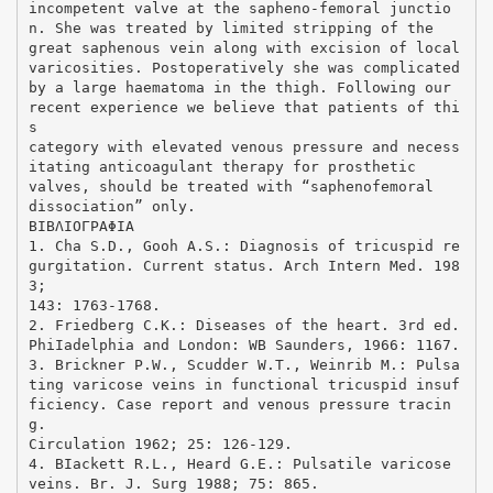
incompetent valve at the sapheno-femoral junctio
n. She was treated by limited stripping of the
great saphenous vein along with excision of local
varicosities. Postoperatively she was complicated
by a large haematoma in the thigh. Following our
recent experience we believe that patients of thi
s
category with elevated venous pressure and necess
itating anticoagulant therapy for prosthetic
valves, should be treated with “saphenofemoral
dissociation” only.
ΒΙΒΛΙΟΓΡΑΦΙΑ
1. Cha S.D., Gooh A.S.: Diagnosis of tricuspid re
gurgitation. Current status. Arch Intern Med. 198
3;
143: 1763-1768.
2. Friedberg C.K.: Diseases of the heart. 3rd ed.
PhiIadelphia and London: WΒ Saunders, 1966: 1167.
3. Brickner P.W., Scudder W.T., Weinrib Μ.: Pulsa
ting varicose veins in functional tricuspid insuf
ficiency. Case report and venous pressure tracin
g.
Circulation 1962; 25: 126-129.
4. BIackett R.L., Heard G.E.: Pulsatile varicose
veins. Br. J. Surg 1988; 75: 865.