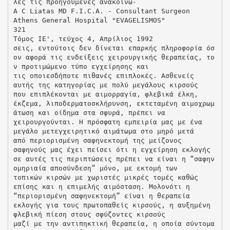
λες τις προηγούμενες ανακοινώ-
A C Liatas MD F.I.C.A. - Consultant Surgeon
Athens General Hospital "EVAGELISMOS"
321
Τόμος ΙΕ', τεύχος 4, Απρίλιος 1992
σεις, εντούτοις δεν δίνεται επαρκής πληροφορία όσ
ον αφορά τις ενδείξεις χειρουργικής θεραπείας, το
ν προτιμώμενο τύπο εγχείρησης και
τις οποιεσδήποτε πιθανές επιπλοκές. Ασθενείς
αυτής της κατηγορίας με πολύ μεγάλους κιρσούς
που επιπλέκονται με αιμορραγία, φλεβικά έλκη,
έκζεμα, λιποδερματοσκλήρυνση, εκτεταμένη αιμοχρωμ
άτωση και οίδημα στα σφυρά, πρέπει να
χειρουργούνται. Η πρόσφατη εμπειρία μας με ένα
μεγάλο μετεγχειρητικό αιμάτωμα στο μηρό μετά
από περιορισμένη σαφηνεκτομή της μείζονος
σαφηνούς μας έχει πείσει ότι η εγχείρηση εκλογής
σε αυτές τις περιπτώσεις πρέπει να είναι η “σαφην
ομηριαία αποσύνδεση” μόνο, με εκτομή των
τοπικών κιρσών με χωριστές μικρές τομές καθώς
επίσης και η επιμελής αιμόσταση. Μολονότι η
“περιορισμένη σαφηνεκτομή” είναι η θεραπεία
εκλογής για τους πρωτοπαθείς κιρσούς, η αυξημένη
φλεβική πίεση στους σφύζοντες κιρσούς
μαζί με την αντιπηκτική θεραπεία, η οποία σύντομα