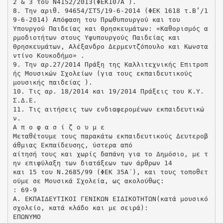
2 & 3 του Ν4152/2013(ΦΕΚ107Α΄).
8. Την αριθ. 94654/ΣΤ5/19-6-2014 (ΦΕΚ 1618 τ.Β’/1
9-6-2014) Απόφαση του Πρωθυπουργού και του
Υπουργού Παιδείας και Θρησκευμάτων: «Καθορισμός α
ρμοδιοτήτων στους Υφυπουργούς Παιδείας και
Θρησκευμάτων, Αλέξανδρο Δερμεντζόπουλο και Κωνστα
ντίνο Κουκοδήμο» .
9. Την αρ.27/2014 Πράξη της Καλλιτεχνικής Επιτροπ
ής Μουσικών Σχολείων (για τους εκπαιδευτικούς
μουσικής παιδείας ).
10. Τις αρ. 18/2014 και 19/2014 Πράξεις του Κ.Υ.
Σ.Δ.Ε.
11. Τις αιτήσεις των ενδιαφερομένων εκπαιδευτικώ
ν.
Α π ο φ α σ ί ζ ο υ μ ε
Μεταθέτουμε τους παρακάτω εκπαιδευτικούς Δευτεροβ
άθμιας Εκπαίδευσης, ύστερα από
αίτησή τους και χωρίς δαπάνη για το Δημόσιο, με τ
ην επιφύλαξη των διατάξεων των άρθρων 14
και 15 του Ν.2685/99 (ΦΕΚ 35Α΄), και τους τοποθετ
ούμε σε Μουσικά Σχολεία, ως ακολούθως:
: 69-9
Α. ΕΚΠΑΙΔΕΥΤΙΚΟΙ ΓΕΝΙΚΩΝ ΕΙΔΙΚΟΤΗΤΩΝ(κατά μουσικό
σχολείο, κατά κλάδο και με σειρά):
ΕΠΩΝΥΜΟ