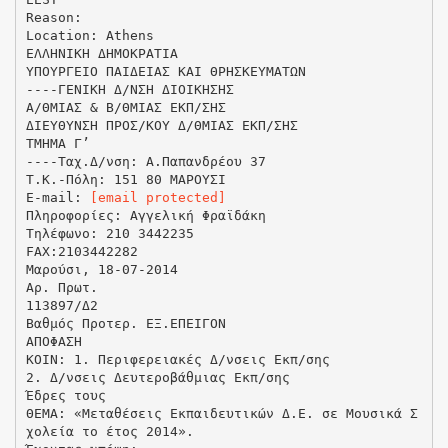
Reason:
Location: Athens
ΕΛΛΗΝΙΚΗ ΔΗΜΟΚΡΑΤΙΑ
ΥΠΟΥΡΓΕΙΟ ΠΑΙΔΕΙΑΣ ΚΑΙ ΘΡΗΣΚΕΥΜΑΤΩΝ
----ΓΕΝΙΚΗ Δ/ΝΣΗ ΔΙΟΙΚΗΣΗΣ
Α/ΘΜΙΑΣ & Β/ΘΜΙΑΣ ΕΚΠ/ΣΗΣ
ΔΙΕΥΘΥΝΣΗ ΠΡΟΣ/ΚΟΥ Δ/ΘΜΙΑΣ ΕΚΠ/ΣΗΣ
ΤΜΗΜΑ Γ’
----Ταχ.Δ/νση: Α.Παπανδρέου 37
T.K.-Πόλη: 151 80 ΜΑΡΟΥΣΙ
E-mail:
[email protected]
Πληροφορίες: Aγγελική Φραϊδάκη
Τηλέφωνο: 210 3442235
FAX:2103442282
Μαρούσι, 18-07-2014
Αρ. Πρωτ.
113897/Δ2
Βαθμός Προτερ. ΕΞ.ΕΠΕΙΓΟΝ
ΑΠΟΦΑΣΗ
ΚΟΙΝ: 1. Περιφερειακές Δ/νσεις Εκπ/σης
2. Δ/νσεις Δευτεροβάθμιας Εκπ/σης
Έδρες τους
ΘΕΜΑ: «Μεταθέσεις Εκπαιδευτικών Δ.Ε. σε Μουσικά Σ
χολεία το έτος 2014».