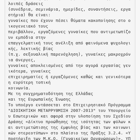
λοιπές δράσεις
(συνέδρια, σεμινάρια, ημερίδες, συναντήσεις, εργα
στήρια) θα είναι:
γυναίκες που έχουν πέσει θύματα κακοποίησης στο ο
ικογενειακό τους
περιβάλλον, εργαζόμενες γυναίκες που αντιμετωπίζο
υν εμπόδια στην
επαγγελματική τους ανέλιξη από φαινόμενα ψυχολογι
κής, λεκτικής βίας
(π.χ. σεξουαλική παρενόχληση), γυναίκες μακροχρόν
ια άνεργες,
γυναίκες αποκλεισμένες από την αγορά εργασίας γεν
ικότερα, γυναίκες
επιχειρηματίες ή εργαζόμενες καθώς και γενικότερα
η ευρύτερη τοπική
κοινωνία.
Με τη συγχρηματοδότηση της Ελλάδας
και της Ευρωπαϊκής Ένωσης
Το υποέργο εντάσσεται στο Επιχειρησιακό Πρόγραμμα
"ΔΙΟΙΚΗΤΙΚΗ ΜΕΤΑΡΡΥΘΜΙΣΗ 2007‐2013" του Υπουργείο
υ Εσωτερικών και αφορά στην υλοποίηση του Σχεδίου
Δράσης «Δίκτυο προώθησης της ισότητας των φύλων κ
αι αντιμετώπισης της έμφυλης βίας και των κοινωνι
κών στερεοτύπων» στο πλαίσιο της Πράξης 3.2.4. «Υ
ποστήριξη των Μ.Κ.Ο. (Γυναικείων Οργανώσεων)». ΥΠ