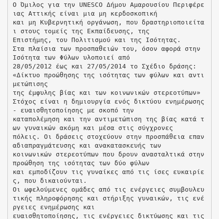
Ο Όμιλος για την UNESCO Δήμου Αμαρουσίου Περιφέρε
ιας Αττικής είναι μια μη κερδοσκοπική
και μη Κυβερνητική οργάνωση, που δραστηριοποιείτα
ι στους τομείς της Εκπαίδευσης, της
Επιστήμης, του Πολιτισμού και της Ισότητας.
Στα πλαίσια των προσπαθειών του, όσον αφορά στην
Ισότητα των Φύλων υλοποιεί από
28/05/2012 έως και 27/05/2014 το Σχέδιο δράσης:
«Δίκτυο προώθησης της ισότητας των φύλων και αντι
μετώπισης
της έμφυλης βίας και των κοινωνικών στερεοτύπων»
Στόχος είναι η δημιουργία ενός δικτύου ενημέρωσης
- ευαισθητοποίησης με σκοπό την
καταπολέμηση και την αντιμετώπιση της βίας κατά τ
ων γυναικών ακόμη και μέσα στις σύγχρονες
πόλεις. Οι δράσεις στοχεύουν στην προσπάθεια επαν
αδιαπραγμάτευσης και ανακατασκευής των
κοινωνικών στερεοτύπων που δρουν ανασταλτικά στην
προώθηση της ισότητας των δύο φύλων
και εμποδίζουν τις γυναίκες από τις ίσες ευκαιρίε
ς, που δικαιούνται.
Οι ωφελούμενες ομάδες από τις ενέργειες συμβουλευ
τικής πληροφόρησης και στήριξης γυναικών, τις ενέ
ργειες ενημέρωσης και
ευαισθητοποίησης, τις ενέργειες δικτύωσης και τις