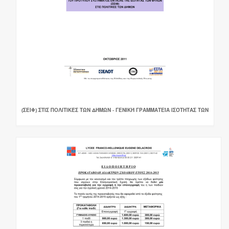
(ΣΕΙΦ) ΣΤΙΣ ΠΟΛΙΤΙΚΈΣ ΤΩΝ ΔΉΜΩΝ - ΓΕΝΙΚΉ ΓΡΑΜΜΑΤΕΊΑ ΙΣΌΤΗΤΑΣ ΤΩΝ