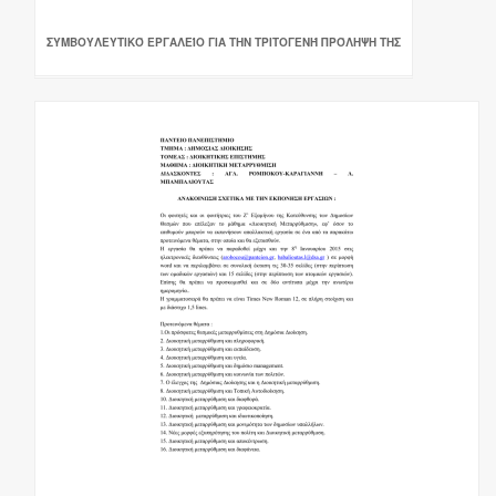
ΣΥΜΒΟΥΛΕΥΤΙΚΌ ΕΡΓΑΛΕΊΟ ΓΙΑ ΤΗΝ ΤΡΙΤΟΓΕΝΉ ΠΡΌΛΗΨΗ ΤΗΣ