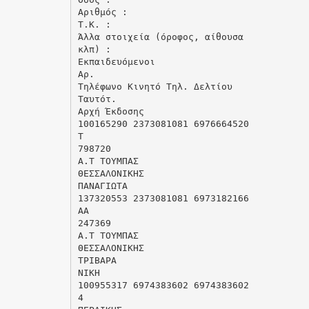
Αριθμός :
Τ.Κ. :
Άλλα στοιχεία (όροφος, αίθουσα
κλπ) :
Εκπαιδευόμενοι
Αρ.
Τηλέφωνο Κινητό Τηλ. Δελτίου
Ταυτότ.
Αρχή Έκδοσης
100165290 2373081081 6976664520
Τ
798720
Α.Τ ΤΟΥΜΠΑΣ
ΘΕΣΣΑΛΟΝΙΚΗΣ
ΠΑΝΑΓΙΩΤΑ
137320553 2373081081 6973182166
ΑΑ
247369
Α.Τ ΤΟΥΜΠΑΣ
ΘΕΣΣΑΛΟΝΙΚΗΣ
ΤΡΙΒΑΡΑ
ΝΙΚΗ
100955317 6974383602 6974383602
4