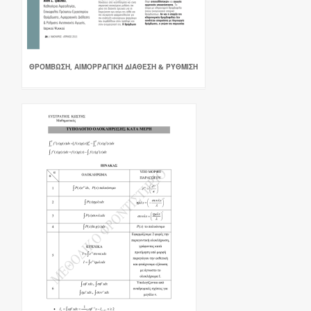
ΘΡΌΜΒΩΣΗ, ΑΙΜΟΡΡΑΓΙΚΉ ΔΙΆΘΕΣΗ & ΡΎΘΜΙΣΗ