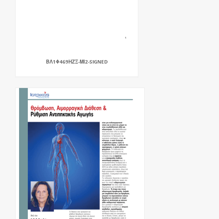
ΒΛ1Φ469ΗΖΞ-ΜΙ2-SIGNED