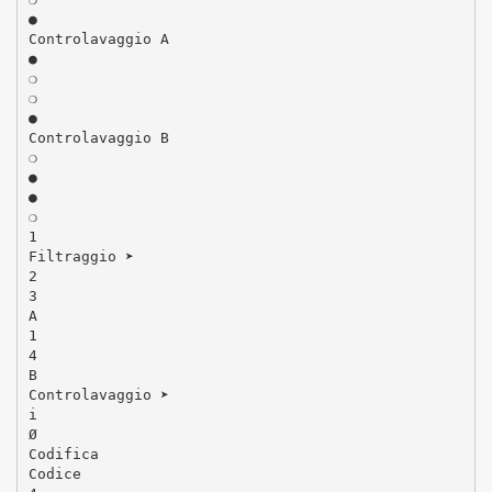
●
Controlavaggio A
●
❍
❍
●
Controlavaggio B
❍
●
●
❍
1
Filtraggio ➤
2
3
A
1
4
B
Controlavaggio ➤
i
Ø
Codifica
Codice