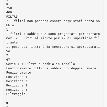
5
250
400
FILTRI
* I filtri non possono essere acquistati senza sa
bbia
1
I filtri a sabbia ASA sono progettati per portare
max 1200 litri al minuto per m2 di superficie fil
trante
Il peso dei filtri è da considerarsi approssimati
vo
2
67
Serie ASA Filtri a sabbia in metallo
Funzionamento filtro a sabbia con doppia camera
Funzionamento
Posizione 1
Posizione 2
Posizione 3
Posizione 4
Filtraggio
❍
●
❍