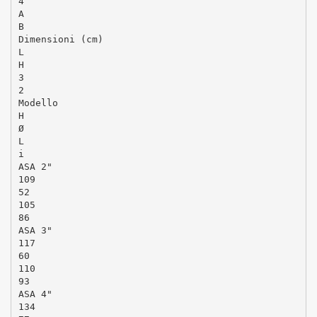
4
A
B
Dimensioni (cm)
L
H
3
2
Modello
H
Ø
L
i
ASA 2"
109
52
105
86
ASA 3"
117
60
110
93
ASA 4"
134