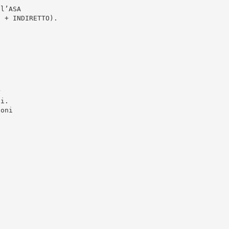
ll’ASA
i + INDIRETTO).
r
si.
ioni