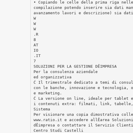
• Copiando le celle della prima riga nell
compilazione potendo inserire sia dati ma
avanzamento lavori e descrizione) sia dat
W
W
W
.R
8
AT
IO
.IT
7
SOLUZIONI PER LA GESTIONE DÊIMPRESA
Per la consulenza aziendale
ed organizzativa
Ć Il trimestrale dedicato a temi di consu
con le banche, innovazione e tecnologia, 
e marketing.
Ć La versione on line, ideale per tablet 
i contenuti extra: filmati, link, tabelle
Sistema
Per visionare una copia dimostrativa coll
www.ratio.it e accedere allÊarea Soluzion
dÊimpresa o contattare il Servizio Client
Centro Studi Castelli