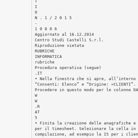
T
I
O
N . 1 / 2 0 1 5
-
1 0 8 0 6
Aggiornato al 16.12.2014
Centro Studi Castelli S.r.l.
Riproduzione vietata
RUBRICHE
INFORMATICA
rubriche
Procedura operativa (segue)
.IT
• Nella finestra che si apre, all’interno
“Consenti: Elenco” e “Origine: =CLIENTI”.
Procedere in questo modo per le colonne D
W
W
.R
AT
5
• Finita la creazione delle anagrafiche e
per il timesheet. Selezionare la cella in
compilazione, ad esempio la I5 per i clie