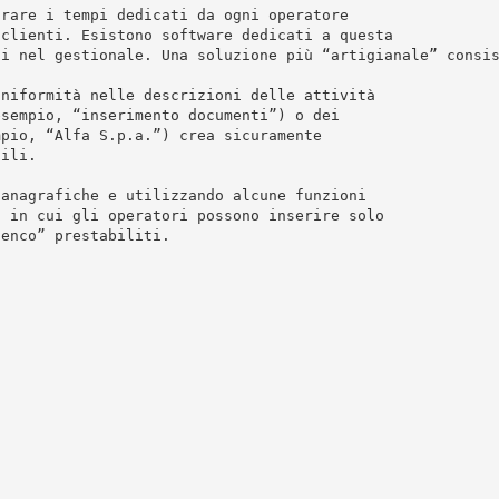
orare i tempi dedicati da ogni operatore
 clienti. Esistono software dedicati a questa
ti nel gestionale. Una soluzione più “artigianale” consi
uniformità nelle descrizioni delle attività
esempio, “inserimento documenti”) o dei
mpio, “Alfa S.p.a.”) crea sicuramente
tili.
 anagrafiche e utilizzando alcune funzioni
t in cui gli operatori possono inserire solo
lenco” prestabiliti.