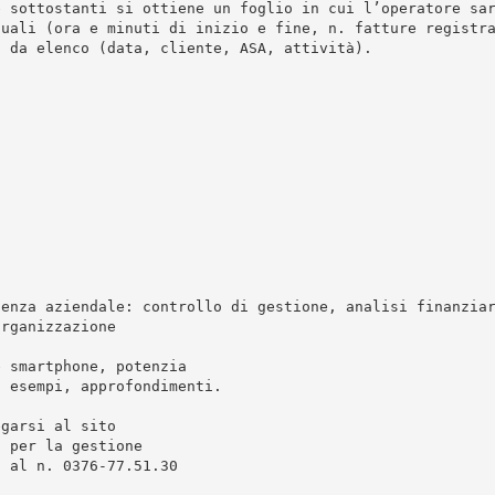
e sottostanti si ottiene un foglio in cui l’operatore sa
nuali (ora e minuti di inizio e fine, n. fatture registr
i da elenco (data, cliente, ASA, attività).
lenza aziendale: controllo di gestione, analisi finanzia
organizzazione
e smartphone, potenzia
, esempi, approfondimenti.
egarsi al sito
i per la gestione
i al n. 0376-77.51.30