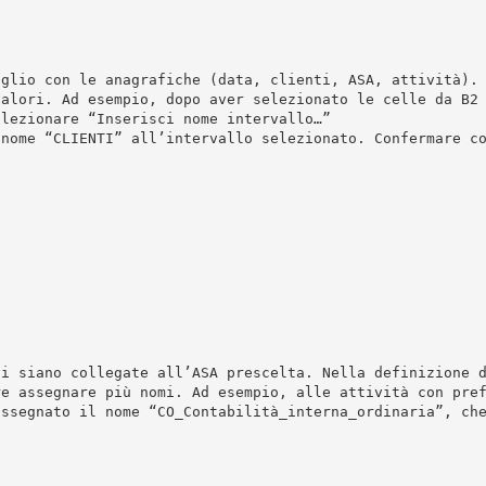
oglio con le anagrafiche (data, clienti, ASA, attività).
valori. Ad esempio, dopo aver selezionato le celle da B2
elezionare “Inserisci nome intervallo…”
 nome “CLIENTI” all’intervallo selezionato. Confermare c
li siano collegate all’ASA prescelta. Nella definizione 
re assegnare più nomi. Ad esempio, alle attività con pre
assegnato il nome “CO_Contabilità_interna_ordinaria”, ch