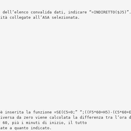
e dell’elenco convalida dati, indicare “=INDIRETTO($J5)”
vità collegate all’ASA selezionata.
 è inserita la funzione =SE(C5=0;” “;((F5*60+H5)-(C5*60+
diversa da zero viene calcolata la differenza tra l’ora 
r 60, più i minuti di inizio, il tutto
cate a quanto indicato.