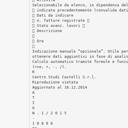
Selezionabile da elenco, in dipendenza de
 indicata precedentemente (convalida dat
 Dati da indicare
 n. fatture registrate 
 Stato avanz. lavori 
 Descrizione

 Ore

Indicazione manuale “opzionale”. Utile pe
ottenere dati aggiuntivi in fase di anali
Calcolo automatico tramite formule e funz
(=se, +, -, /).
R
Centro Studi Castelli S.r.l.
Riproduzione vietata
Aggiornato al 16.12.2014
A
T
I
O
N . 1 / 2 0 1 5
-
1 0 8 0 6