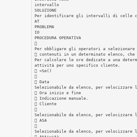
intervallo
SOLUZIONE
Per identificare gli intervalli di celle 
AT
PROBLEMA
IO
PROCEDURA OPERATIVA

Per obbligare gli operatori a selezionare
 contenuti in un determinato elenco, che
Per calcolare le ore dedicate a una deter
attività per uno specifico cliente.
 =Se()

 Data
Selezionabile da elenco, per velocizzare 
 Ora inizio e fine
 Indicazione manuale.
 Cliente

Selezionabile da elenco, per velocizzare 
 ASA

Selezionabile da elenco, per velocizzare 
 Attività