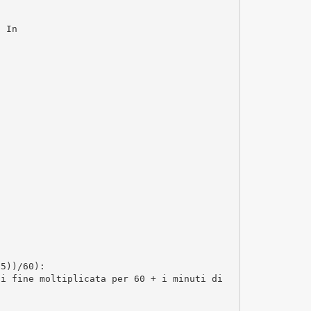
. In
E5))/60):
di fine moltiplicata per 60 + i minuti di