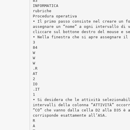
83
INFORMATICA
rubriche
Procedura operativa
• Il primo passo consiste nel creare un f
assegnare un “nome” a ogni intervallo di 
cliccare sul bottone destro del mouse e s
• Nella finestra che si apre assegnare il
3
84
W
W
W
.R
AT
2
IO
.IT
1
• Si desidera che le attività selezionabi
intervalli della colonna “ATTIVITÀ” occor
“CO” che vanno dalla cella D2 alla D35 è 
corrisponde esattamente all’ASA.
R
A