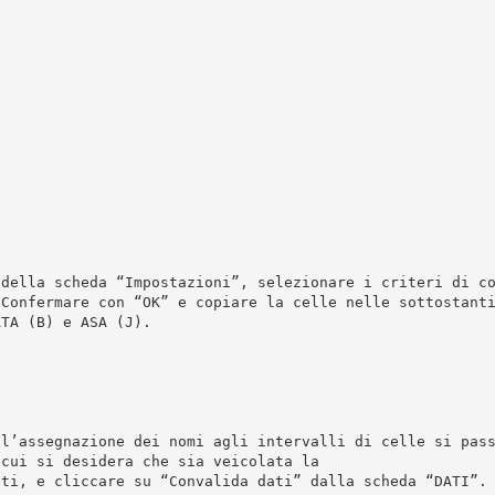
 della scheda “Impostazioni”, selezionare i criteri di c
 Confermare con “OK” e copiare la celle nelle sottostant
ATA (B) e ASA (J).
 l’assegnazione dei nomi agli intervalli di celle si pas
 cui si desidera che sia veicolata la
nti, e cliccare su “Convalida dati” dalla scheda “DATI”.