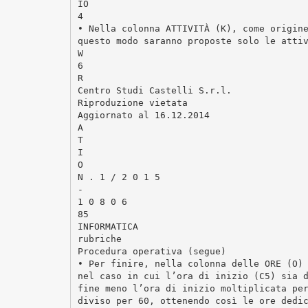
IO
4
• Nella colonna ATTIVITÀ (K), come origin
questo modo saranno proposte solo le atti
W
6
R
Centro Studi Castelli S.r.l.
Riproduzione vietata
Aggiornato al 16.12.2014
A
T
I
O
N . 1 / 2 0 1 5
-
1 0 8 0 6
85
INFORMATICA
rubriche
Procedura operativa (segue)
• Per finire, nella colonna delle ORE (O)
nel caso in cui l’ora di inizio (C5) sia 
fine meno l’ora di inizio moltiplicata pe
diviso per 60, ottenendo così le ore dedi