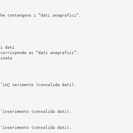
che contengono i “dati anagrafici”.
 i dati
 corrisponde ai “dati anagrafici”.
minata
l’in serimento (convalida dati).
l’inserimento (convalida dati).
l’inserimento (convalida dati).