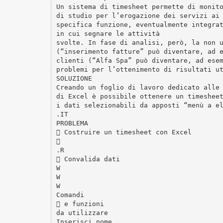
Un sistema di timesheet permette di monit
di studio per l’erogazione dei servizi ai
specifica funzione, eventualmente integra
in cui segnare le attività
svolte. In fase di analisi, però, la non 
(“inserimento fatture” può diventare, ad 
clienti (“Alfa Spa” può diventare, ad ese
problemi per l’ottenimento di risultati u
SOLUZIONE
Creando un foglio di lavoro dedicato alle
di Excel è possibile ottenere un timeshee
i dati selezionabili da apposti “menù a e
.IT
PROBLEMA
 Costruire un timesheet con Excel

.R
 Convalida dati
W
W
W
Comandi
 e funzioni
da utilizzare
Inserisci nome