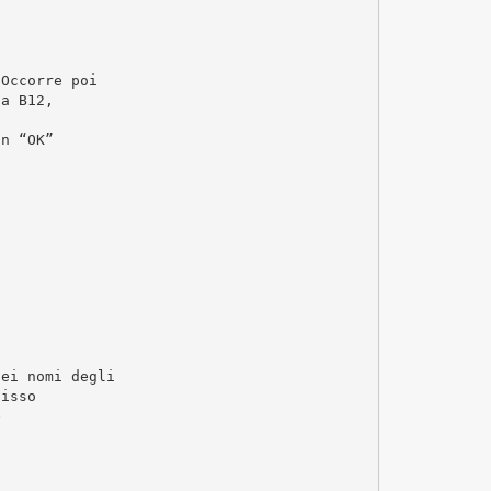
 Occorre poi
 a B12,
on “OK”
dei nomi degli
fisso
e