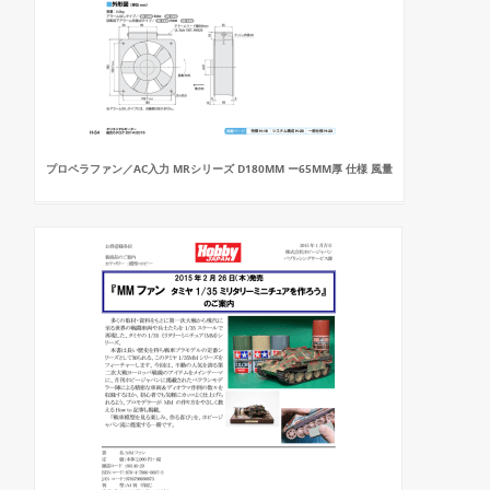
プロペラファン／AC入力 MRシリーズ D180MM ー65MM厚 仕様 風量