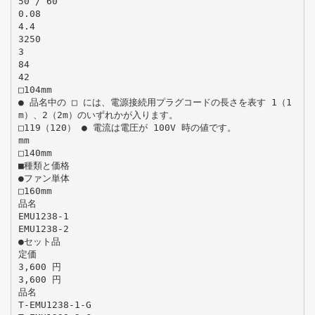
50 / 60
0.08
4.4
3250
3
84
42
□104mm
● 品名中の □ には、電源接続用プラグコードの長さを表す 1（1
m）、2（2m）のいずれかが入ります。
□119（120） ● 電流は電圧が 100V 時の値です。
mm
□140mm
■種類と価格
●ファン単体
□160mm
品名
EMU1238-1
EMU1238-2
●セット品
定価
3,600 円
3,600 円
品名
T-EMU1238-1-G