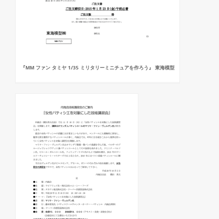
『MM ファン タミヤ 1/35 ミリタリーミニチュアを作ろう』 東海模型