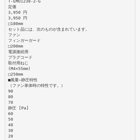
T-EMU1238-2-G
定価
3,950 円
3,950 円
□180mm
セット品には、次のものが含まれています。
ファン
フィンガーガード
□200mm
電源接続用
プラグコード
取付用ねじ
(M4×55mm)
□250mm
■風量―静圧特性
（ファン単体時の特性です。）
90
80
70
静圧 [Pa]
60
50
40
30
20