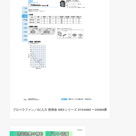
プロペラファン／AC入力 長寿命 MREシリーズ D104MM ー28MM厚