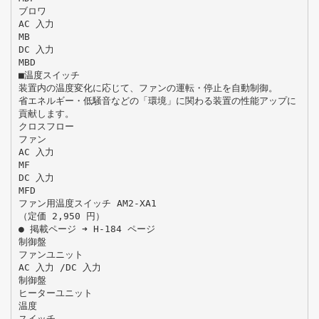
ブロワ
AC 入力
MB
DC 入力
MBD
■温度スイッチ
装置内の温度変化に応じて、ファンの運転・停止を自動制御。
省エネルギー・低騒音などの「環境」に関わる装置の性能アップに
貢献します。
クロスフロー
ファン
AC 入力
MF
DC 入力
MFD
ファン用温度スイッチ AM2-XA1
（定価 2,950 円）
● 掲載ページ ➜ H-184 ページ
制御盤
ファンユニット
AC 入力 /DC 入力
制御盤
ヒーターユニット
温度
スイッチ