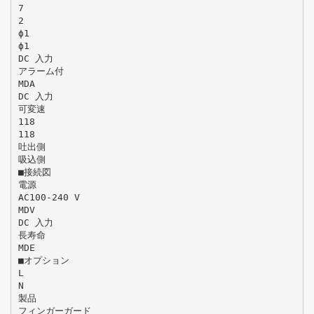
7
2
ϕ1
ϕ1
DC 入力
アラーム付
MDA
DC 入力
可変速
118
118
吐出側
吸込側
■接続図
電源
AC100-240 V
MDV
DC 入力
長寿命
MDE
■オプション
L
N
製品
フィンガーガード