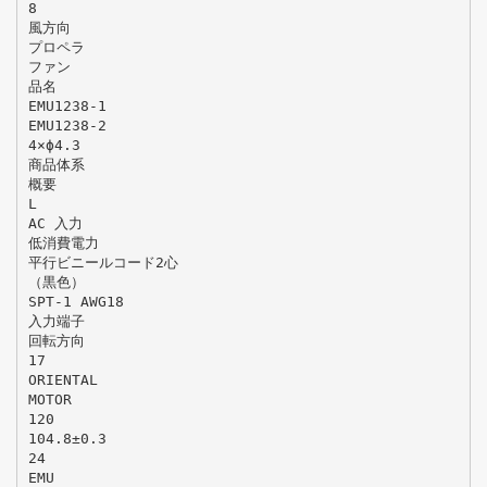
8
風方向
プロペラ
ファン
品名
EMU1238-1
EMU1238-2
4×ϕ4.3
商品体系
概要
L
AC 入力
低消費電力
平行ビニールコード2心
（黒色）
SPT-1 AWG18
入力端子
回転方向
17
ORIENTAL
MOTOR
120
104.8±0.3
24
EMU