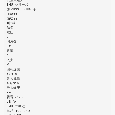
EMU シリーズ
□120mmー38mm 厚
□80mm
□92mm
■仕様
品名
電圧
V
周波数
Hz
電流
A
入力
W
回転速度
r/min
最大風量
m3/min
最大静圧
Pa
騒音レベル
dB（A）
EMU1238-□
単相 100∼240