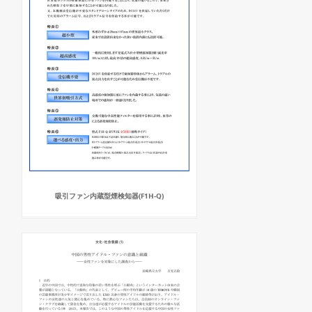
吸引ファン内蔵型煙検知器(F1H-Q)