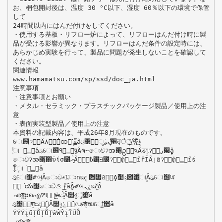
お、梱包開封後は、温度 30 °C以下、湿度 60％以下の環境で保管
して
24時間以内にはんだ付けをしてください。
・使用する基板・リフロー炉によって、リフローはんだ付け時に製
品が受ける影響が異なります。リフローはんだ条件の設定時には、
あらかじめ実験を行って、製品に問題が発生しないことを確認して
ください。
関連情報
www.hamamatsu.com/sp/ssd/doc_ja.html
注意事項
・注意事項とお願い
・メタル・セラミック・プラスチックパッケージ製品／使用上の注
意
・表面実装型製品／使用上の注意
本資料の記載内容は、平成26年8月現在のものです。
ୋ຦͈ॽအ͉Ȃ٨ၻ͈̹̈́̓͛ထ̩࣬̈́་ࢵ̳̭̦̜̳ͥ͂ͤ͘ȃུ঩ၳ͉ୃ‫̹̳͛ͥܢͬږ‬૥ਹͅै଼̯̹͈̳̦ͦ́͜Ȃͦ͘ͅࢋܱ̈́̓ͥ͢ͅࢋ̦ͤ
̜ͥાࣣ̦̜̳ͤ͘ȃུୋ຦ͬঀဥ̳ͥष͉ͅȂຈ̴ොවॽအ੥̮ͬဥྵ͈ષȂड૧͈ॽအ̮ͬ‫̞̯̺̩෇ږ‬ȃ
ොවॽအ੥̹͉͘΍ϋίσ೹‫̞̤̀ͅރ‬Ȃ߿ྴ͈ྎ๶ͅॻ೰ॽအͬփྙ̳ͥĩřĪȂ‫ٳ‬อॽအͬփྙ̳ͥĩś
Ī̦ັ̩ાࣣ̦̜̳ͤ͘ȃ
ུୋ຦͈༗બ͉ȂොවࢃĲාոඤͅ᜺᝿̦อࡉ̯ͦḀ̑̾໺২ͅ೒౶̯̹ͦાࣣȂུୋ຦͈ਘ
ၑ̹͉͘య຦͈ොවͬࡠഽ̱̳͂͘ȃ̹̺̱Ȃ༗બ‫ۼܢ‬ඤ̜́̽̀͜Ȃ
ഛब̤͍͢ະഐ୨̈́ঀဥ֦̳ܳͥͅఅ‫͉̞̀̾ͅٺ‬Ȃ໺২̷͉͈ୣͬ໅̵̞ͭ͘ȃ
ུ঩ၳ͈ܱशඤယ̞̾̀ͅȂ໺২͈‫ݺ‬ౄ̱̈́ͅഢश̹͉͘ໝୋ̳̭ͥ͂ͬ޺̲̳͘ȃ
ŸŸŸįũŢŮŢŮŢŵŴŶįŤŰŮ
୵ర‫ުא‬ਫ਼