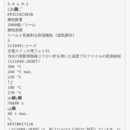
5.4 ± 0.2
ςȜσ̧͈֨੄̱༷࢜
KPICC0238JB
梱包数量
2000個／リール
梱包形態
リールと乾燥剤を防湿梱包 (脱気密封)
5
S11049シリーズ
光電スイッチ用フォトIC
当社の実験用熱風リフロー炉を用いた温度プロファイルの実測値例
(S11049-203DT)
300 °C
240 °C max.
220 °C
‫أ‬ഽ
190 °C
170 °C
ထ๵‫ح‬෎
70ȡ90 s
ུ‫ح‬෎
40 s max.
শ‫ۼ‬
KPICB0171JA
・S11049-203DT は、鉛フリーはんだ付けに対応しています。な