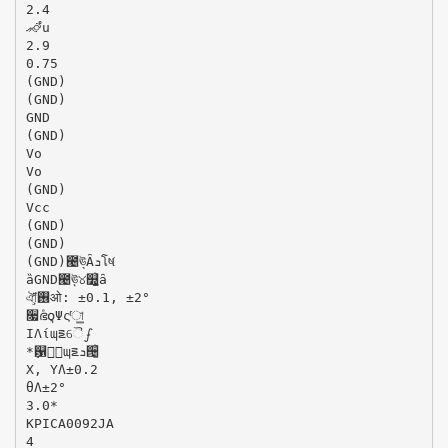
2.4
‫ޢ‬࿂ํս
2.9
0.75
(GND)
(GND)
GND
(GND)
Vo
Vo
(GND)
Vcc
(GND)
(GND)
(GND)౤ঊ͉Ȃ‫ܖ‬โષ́
ȁGND౤ঊͅ୪௽̱̩̺̯̞̀ȃ
ঐা̧̈́࢖ओ: ±0.1, ±2°
૗ഭͤ໐͉Ψςͬা̳
ΙΛίպ౾ୈഽ
*֣଱༹ͬպ౾‫ܖ‬੔̱͂̀
X, YɅ±0.2
θɅ±2°
3.0*
KPICA0092JA
4