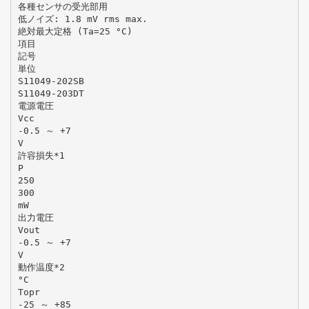
各種センサの受光部用
低ノイズ: 1.8 mV rms max.
絶対最大定格 (Ta=25 °C)
項目
記号
単位
S11049-202SB
S11049-203DT
電源電圧
Vcc
-0.5 ～ +7
V
許容損失*1
P
250
300
mW
出力電圧
Vout
-0.5 ～ +7
V
動作温度*2
°C
Topr
-25 ～ +85