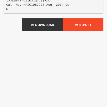
ĮĴĴĲĲȁŇłřġĩıĶĴĪġĵĴĵĮĶĲĹĵ
Cat. No. KPIC1087J03 Aug. 2014 DN
DOWNLOAD
REPORT