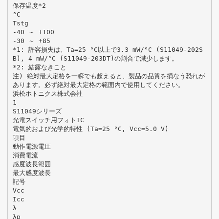
保存温度*2
°C
Tstg
-40 ～ +100
-30 ～ +85
*1: 許容損失は、Ta=25 °C以上で3.3 mW/°C (S11049-202S
B), 4 mW/°C (S11049-203DT)の割合で減少します。
*2: 結露なきこと
注) 絶対最大定格を一瞬でも超えると、製品の品質を損なう恐れが
あります。必ず絶対最大定格の範囲内で使用してください。
浜松ホトニクス株式会社
1
S11049シリーズ
光電スイッチ用フォトIC
電気的および光学的特性 (Ta=25 °C, Vcc=5.0 V)
項目
動作電源電圧
消費電流
感度波長範囲
最大感度波長
記号
Vcc
Icc
λ
λp