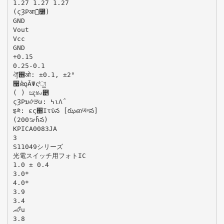
1.27 1.27 1.27
(ςȜΡआࡓ́ܰ೰)
GND
Vout
Vcc
GND
+0.15
0.25-0.1
ঐা̧̈́࢖ओ: ±0.1, ±2°
૗ഭͤ໐͉ȂΨςͬা̳
( ) ඤ͉४ࣉ౵
ςȜΡນ࿂ੜၑ: ߆ιΛ΅
इ༫: ες΀Ιτϋన [ఝഩཡগన]
(200ࡢȟన)
KPICA0083JA
3
S11049シリーズ
光電スイッチ用フォトIC
1.0 ± 0.4
3.0*
4.0*
3.9
3.4
‫ޢ‬࿂ํս
3.8