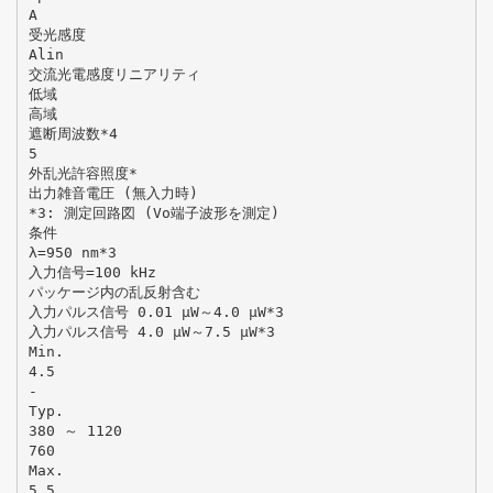
A
受光感度
Alin
交流光電感度リニアリティ
低域
高域
遮断周波数*4
5
外乱光許容照度*
出力雑音電圧 (無入力時)
*3: 測定回路図 (Vo端子波形を測定)
条件
λ=950 nm*3
入力信号=100 kHz
パッケージ内の乱反射含む
入力パルス信号 0.01 μW～4.0 μW*3
入力パルス信号 4.0 μW～7.5 μW*3
Min.
4.5
-
Typ.
380 ～ 1120
760
Max.
5.5