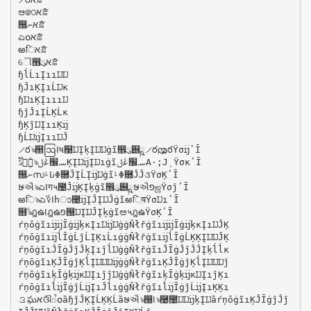
ಆ෨‫ުא‬ਫ਼
൐‫ުאނ‬ਫ਼
ಎ໐‫ުא‬ਫ਼
ఱि‫ުא‬ਫ਼
ୌ඾ུ‫ުא‬ਫ਼
ɧĺĹıĮııĲĲ
ɧĴıĶĮıĹĲĸ
ɧĲıĶĮıııĲ
ɧĵĴıĮĹĶĹĸ
ɧĶĵĲĮııĶĳ
ɧĹĲĳĮııĲĴ
୵రঌ୒ဩߊષ଩ĲĮķĮĲĲġĩ඾ུ୆ྵ୵ర࢙൚రΫσĳ‫ٴ‬Ī
֟ઽࡇ̩̾͊ঌࡄ‫׬ڠݪ‬ĶĮĲĳĮĲıġĩࡄ‫׬ڠݪ‬Α·;ͿͺΫσĸ‫ٴ‬Ī
൐‫ނ‬സࢽߊࡵΦ࿝ĴĮĹĮĳĲġĩࡵΦ࿝ĴĴ૩ΫσĶ‫ٴ‬Ī
ຩઐঌಎߊग५಴ĴĳĶĮķġĩ඾ུ୆ྵຩઐ‫פ‬ஜΫσĵ‫ٴ‬Ī
ఱिঌಎ؇ߊհാ಴ĳĮĴĮĲĴġĩఱि࣭षΫσĲı‫ٴ‬Ī
໛‫ؖ‬ঌฎఉߊฎఉ‫פ‬൐ĲĮĲĴĮķġĩಅ५ฎఉΫσĶ‫ٴ‬Ī
ŕņōġĩıĳĳĪġĳķĸĮıĲĳĲġġŇłřġĩıĳĳĪġĳķĸĮıĲĴĶ
ŕņōġĩıĳĺĪġĹĵĹĮĶıĹıġġŇłřġĩıĳĺĪġĹĶĶĮĲĲĴĶ
ŕņōġĩıĴĪġĴĵĴķĮıĵĺĲġġŇłřġĩıĴĪġĴĵĴĴĮķĺĺĸ
ŕņōġĩıĶĴĪġĵĶĺĮĲĲĲĳġġŇłřġĩıĶĴĪġĵĶĺĮĲĲĲĵ
ŕņōġĩıķĪġķĳĸĲĮıĵĵĲġġŇłřġĩıķĪġķĳĸĲĮıĵĶı
ŕņōġĩıĺĳĪġĵĹĳĮıĴĺıġġŇłřġĩıĺĳĪġĵĹĳĮıĶĶı
ࡥఘ‫ުא‬ଔૺ໐ȁɧĵĴĶĮĹĶĶĹȁຩઐঌ൐ߊঌ࿤಴ĲĲĳķĮĲȁŕņōġĩıĶĴĪġĵĴĵ