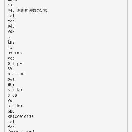
*3
*4: 遮断周波数の定義
fcl
fch
Pdc
VON
%
kHz
lx
mV rms
Vcc
0.1 μF
5V
0.01 μF
Out
੄ႁ
5.1 kΩ
3 dB
Vo
3.3 kΩ
GND
KPICC0161JB
fcl
fch