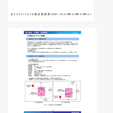
白 5 4 3 2 1 9 6 7 8 黒 赤 青 緑 黄 CON1 +5V 0.1ΜF 0.1ΜF 0.1ΜF 0.1