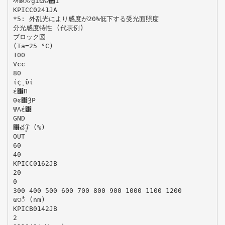
ਔ෨ତġĩచତ৊Ī
KPICC0241JA
*5: 外乱光により感度が20%低下する受光面照度
分光感度特性 (代表例)
ブロック図
(Ta=25 °C)
100
Vcc
80
ίςͺϋί
έ΁Π
Θͼ΂ȜΡ
ΨΛέ͹
GND
௖చۜഽ (%)
OUT
60
40
KPICC0162JB
20
0
300 400 500 600 700 800 900 1000 1100 1200
෨ಿ (nm)
KPICB0142JB
2