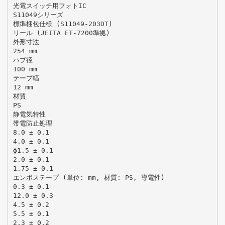
光電スイッチ用フォトIC
S11049シリーズ
標準梱包仕様 (S11049-203DT)
リール (JEITA ET-7200準拠)
外形寸法
254 mm
ハブ径
100 mm
テープ幅
12 mm
材質
PS
静電気特性
帯電防止処理
8.0 ± 0.1
4.0 ± 0.1
ϕ1.5 ± 0.1
2.0 ± 0.1
1.75 ± 0.1
エンボステープ (単位: mm, 材質: PS, 導電性)
0.3 ± 0.1
12.0 ± 0.3
4.5 ± 0.2
5.5 ± 0.1
2.3 ± 0.2