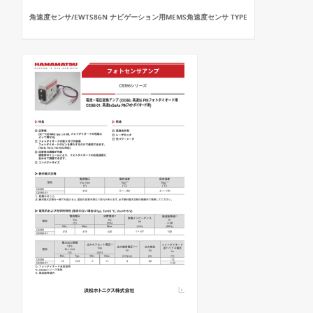
角速度センサ/EWTS86N ナビゲーション用MEMS角速度センサ TYPE