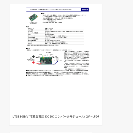
LT3580INV 可変負電圧 DC-DC コンバータモジュール(-2V～;PDF