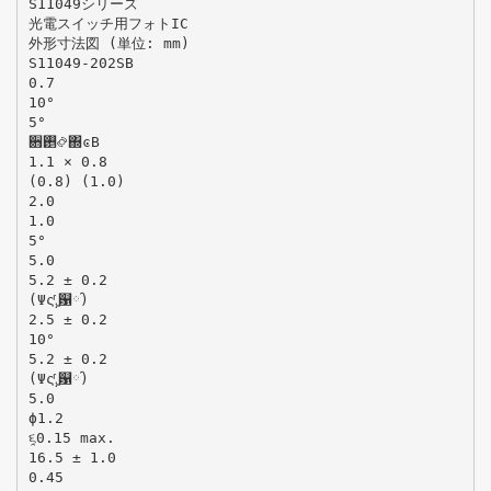
S11049シリーズ
光電スイッチ用フォトIC
外形寸法図 (単位: mm)
S11049-202SB
0.7
10°
5°
਋࢕࿂΍ͼΒ
1.1 × 0.8
(0.8) (1.0)
2.0
1.0
5°
5.0
5.2 ± 0.2
(Ψςͬ‫͚܄‬଱༹)
2.5 ± 0.2
10°
5.2 ± 0.2
(Ψςͬ‫͚܄‬଱༹)
5.0
ϕ1.2
૬̯0.15 max.
16.5 ± 1.0
0.45