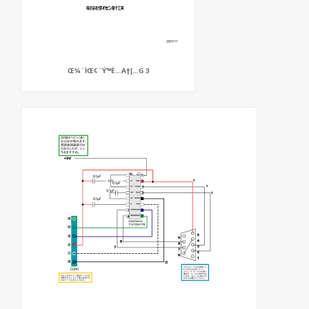
Œ¼`ÌŒ¢`Ý™È…A†[…G 3