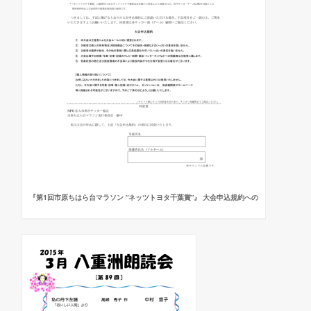
『第1回市原ちはら台マラソン “ネッツトヨタ千葉賞”』 大会申込規約への