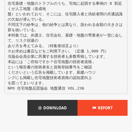
住宅基礎・地盤のトラブルのうち、宅地に起因する事例の 8 割近
くが人工地盤（造成地
盤）といわれており、そこには、住宅購入者と供給者間の共通認識
の欠如が潜んでいる。
不同沈下の紛争は、他の紛争とは異なり、扱われる金額の大きさは
群を抜いている。
本特集では、弁護士、住宅会社、基礎・地盤の専業者が一堂に会し
て、リスク回避の
あり方を考えてみる。（特集巻頭言より）
※お求めは書店などをご利用下さい。（定価 1,900 円）
当協会会員企業に所属する技術者も多数寄稿しています。
本誌には「ご存知ですか？住宅地盤の技術者資格」
という報告書の技術者名と資格登録番号をご確認
くださいという広告を掲載しています。新建ハウジ
ングにも掲載し住宅地盤技術者資格の認知度向上
を図ってまいります。
DOWNLOAD
REPORT