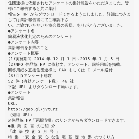
住団連様に依頼されたアンケートの集計報告をいただきました。皆
様にご報告すると共に集計
報告を HP からダウンロードできるようにしました。詳細につきま
しては集計報告書にてご確認下さ
い。ご協力いただいた協会員の皆様、ありがとうございました。
●アンケート名
簡易液状化判定のためのアンケート
●アンケート内容
集計報告を参照のこと
●アンケート概要
(1)実施期間 2014 年 12 月 1 日～2015 年 1 月 5 日
(2)NPO 住品協 HP に依頼文、アンケート、回答用紙を掲載。
回答用紙を直接住団連様に FAX もしくは E メール送付
(3)回収アンケート総数
52 件（有効アンケート数） 46 社
下記 URL よりダウンロード願います。
●アンケート
集計報告
URL:
http://goo.gl/jvtCrz
（短縮 URL）
※住品協 HP「更新情報」のリンクからもダウンロードできます。
●推 薦 図 書 のご紹 介
「建 築 技 術 3 月 号 」
特 集 ：安 全 安 心 な住 宅 基 礎 地 盤 のつくり方