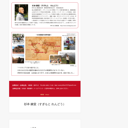
杉本 錬堂（すぎもと れんどう）