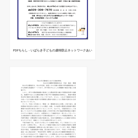
PDFちらし - いばらき子どもの虐待防止ネットワークあい