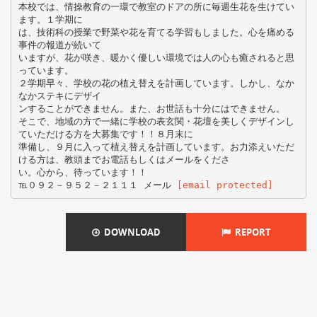
本校では、情操教育の一環で教室のドアの所に毎週生花を生けてい
ます。１学期に
は、技術科の授業で野菜や花を育てる学習もしました。心を痛める
事件の報道が続いて
いますが、花が咲き、暖かく優しい環境では人の心も癒されると思
っています。
２学期早々、学校の花の植え替えを計画しています。しかし、なか
なかステキにデザイ
ンすることができません。また、お世話も十分にはできません。
そこで、地域の方で一緒に学校の表玄関・花壇を美しくデザインし
ていただける方を大募集です！！８月末に
準備し、９月に入って植え替えを計画しています。お力添えいただ
ける方は、教頭までお電話もしくはメールをくださ
い。心から、待っています！！
℡０９２－９５２－２１１１ メール
[email protected]
DOWNLOAD
REPORT