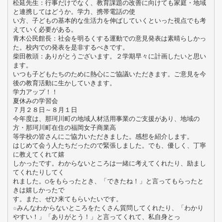
松延先生：行事だけでなく、教育課題の改善に向けても家庭・地域
と連携してはどうか。学力、携帯電話の使
い方、子どもの基本的な生活力を伸ばしていくといった視点でも考
えていく必要がある。
青木公民館長：社会を明るくする運動での意見発表は素晴らしかっ
た。校内での発表を是非するべきです。
柴田教頭：ありがとうございます。２学期早々に計画したいと思い
ます。
いつも子どもたちのために熱心にご協議いただきます。ご意見を今
後の教育活動に生かしていきます。
学力アップ！！
夏休みの学習会
７月２８日～８月１日
今年度は、那珂川町の地域人材活用事業のご支援があり、地域の
方・那珂川町在住の福岡女子商業高
等学校の皆さんにご協力いただきました。感想を紹介します。
はじめて会う人たちだったので緊張しました。でも、優しく、丁寧
に教えてくれて嬉
しかったです。わからないところは一緒に考えてくれたり、励まし
てくれたりしてく
れました。○をもらったとき、「できたね！」と言ってもらったと
きは嬉しかったで
す。また、ぜひ来てもらいたいです。
☆みんなわからないところをたくさん質問してくれたり、「わかり
やすい！」「ありがとう！」と言ってくれて、私自身とっ