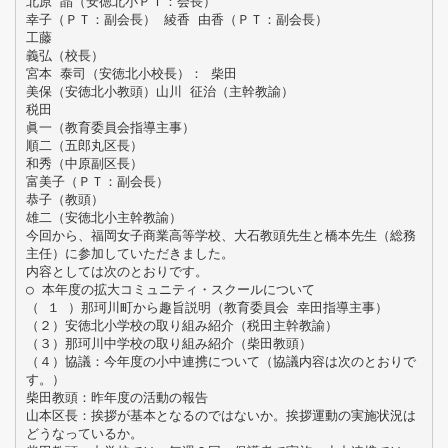
北原 晶（安徳北小ＰＴ：会長）
幸子（ＰＴ：副会長） 綾香 由香（ＰＴ：副会長）
工藤
義弘（校長）
宮本 泰司（安徳北小校長）： 柴田
美保（安徳北小教頭）山川 征治（主幹教諭）
税田
眞一（教育委員会指導主事）
順二（五郎丸区長）
和秀（中原副区長）
富美子（ＰＴ：副会長）
恭子（教頭）
雄二（安徳北小主幹教諭）
今回から、福岡女子商業高等学校、大石教頭先生と橋本先生（総務
主任）に参加していただきました。
内容としては次のとおりです。
○ 本年度の拡大コミュニティ・スクールについて
（ １ ）那珂川町から趣旨説明（教育委員会 幸田指導主事）
（２）安徳北小学校の取り組み紹介（税田主幹教諭）
（３）那珂川中学校の取り組み紹介（柴田教頭）
（４）協議：今年度の小中連携について（協議内容は次のとおりで
す。）
柴田教頭：昨年度の活動の報告
山本区長：挨拶が基本となるのではないか。挨拶運動の実施状況は
どうなっているか。