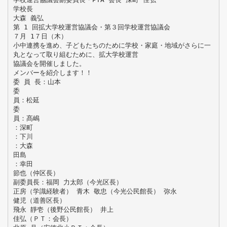
学校長
大森 義弘
第 1 回拡大学校運営協議会・第３回学校運営協議会
７月 1７日（木）
小中連携を進め、子どもたちのために学校・家庭・地域がさらに一
丸となって取り組むために、拡大学校運営
協議会を開催しました。
メンバーを紹介します！！
委 員 長：山本
委
員：松延
委
員：髙嶋
：深町
：下川
：大森
田島
：幸田
節也（仲区長）
副委員長：福岡 力太郎（今光区長）
正房（学識経験者） 青木 敬忠（今光公民館長） 弥永
健児（道善区長）
飛永 靜壱（後野公民館長） 井上
佳弘（ＰＴ：会長）