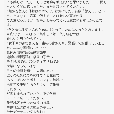
ても嬉しかったし、もっと勉強を教えたいと思いました。5 日間あ
っという間に感じました。また参加させてください。
☆勉強を教える体験は初めてで、新鮮でした。普段「教える」とい
うことはなく、言葉で伝えることは難しい事ばかり
で大変だったけど、相手がわかってくれる度に私も嬉しかったで
す。
☆学習会は生徒さんのためにはとってもためになったと思います。
家庭では、このように集中して毎日取り組むのは
難しいと思うからです。
☆女子商のみなさんも、生徒の皆さんも、緊張して頑張っていまし
た。みんな素晴らしかった。
夏休み地域貢献活動実施中
地域の清掃活動、祭りの手伝い
等各地域でのボランティア活動でお
世話になっています。
自分の地域を知り、大切に思い、
誰かのために力を発揮できる生徒で
あってほしいと考えています。地域で
活動する生徒たちをどうぞ、ご指導
ください。
写真を撮られていたら、下の学校
メールに送ってください。
後野地区でラジオ体操の指導
中原地区の祭りの出店の手伝い
学校ガーデニング大作戦！！