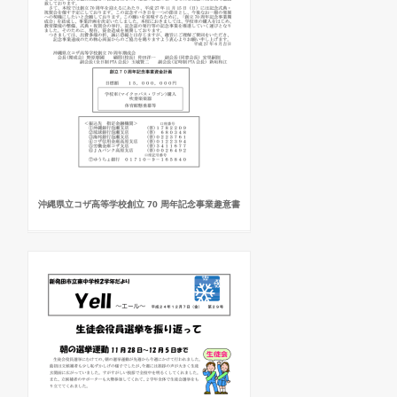
沖縄県立コザ高等学校創立 70 周年記念事業趣意書