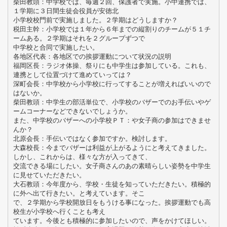
柴田教頭：中学校では、毎週２回、保護者で実施。小中連携では、
１学期に３日間生徒会役員が安徳北
小学校校門前で実施しました。２学期はどうしますか？
税田主幹：小学校では１年から６年までの縦割りのチームが５１チ
ームある。２学期はそれを２グループずつで
中学校と合同で実施したい。
各地区代表：各地区での挨拶運動について状況の説明
福岡区長：ラジオ体操、祭りにも中学生は参加している。これも、
連携として位置づけて進めていっては？
深町会長：中学校から小学校に行ってすることが増えればいいので
はないか。
柴田教頭：中学生の部活単位で、小学校のバザーでのお手伝いやゲ
ームコーナーなどできないでしょうか。
また、中学校のバザーへの小学校ＰＴ：や女子商の参加はできませ
んか？
北原会長：手伝いではなく参加ですか。検討します。
大森校長：今までバザーは利益が上がるようにと考えてきました。
しかし、これからは、様々な方が入ってきて、
交流できる場にしたい。女子商さんのあの素晴らしい姿勢を中学生
に見せていただきたい。
大石教頭：今年度から、学校・生徒を知っていただきたい。積極的
に外へ出て行きたい。と考えています。そこ
で、２学期から学校開放日をもうける事になった。挨拶運動でも高
校生が小学校へ行くことも考え
ています。今後とも積極的に参加したいので、声をかけてほしい。