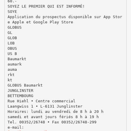
60.-
SOYEZ LE PREMIER QUI EST INFORMÉ!
SOYE
Application du prospectus disponible sur App Stor
e Apple et Google Play Store
GLOBUS
GL
GLOB
LOB
OBUS
US B
Baumarkt
aumark
auma
rkt
kt
GLOBUS Baumarkt
JUNGLINSTER
BETTEMBOURG
Rue Hiehl • Centre commercial
Laangwiss 1 • L-6131 Junglinster
Horaires: lundi au vendredi de 8 h à 20 h
samedi et avant jours fériés 8 h à 19 h
Tel. 00352/26748 • Fax 00352/26748-299