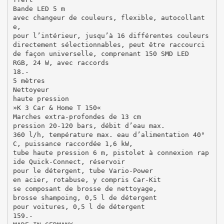
Bande LED 5 m
avec changeur de couleurs, flexible, autocollant
e,
pour l’intérieur, jusqu’à 16 différentes couleurs
directement sélectionnables, peut être raccourci
de façon universelle, comprenant 150 SMD LED
RGB, 24 W, avec raccords
18.-
5 mètres
Nettoyeur
haute pression
»K 3 Car & Home T 150«
Marches extra-profondes de 13 cm
pression 20-120 bars, débit d’eau max.
360 l/h, température max. eau d’alimentation 40°
C, puissance raccordée 1,6 kW,
tube haute pression 6 m, pistolet à connexion rap
ide Quick-Connect, réservoir
pour le détergent, tube Vario-Power
en acier, rotabuse, y compris Car-Kit
se composant de brosse de nettoyage,
brosse shampoing, 0,5 l de détergent
pour voitures, 0,5 l de détergent
159.-