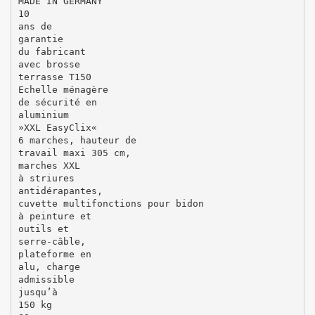
MADE IN GERMANY
10
ans de
garantie
du fabricant
avec brosse
terrasse T150
Echelle ménagère
de sécurité en
aluminium
»XXL EasyClix«
6 marches, hauteur de
travail maxi 305 cm,
marches XXL
à striures
antidérapantes,
cuvette multifonctions pour bidon
à peinture et
outils et
serre-câble,
plateforme en
alu, charge
admissible
jusqu’à
150 kg