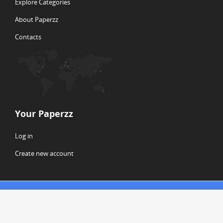
Explore Categories
About Paperzz
Contacts
Your Paperzz
Log in
Create new account
© Copyright 2026 Paperzz
ABOUT PAPERZZ
DMCA / GDPR
REPORT