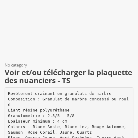
No category
Voir et/ou télécharger la plaquette
des nuanciers - TS
Revêtement drainant en granulats de marbre
Composition : Granulat de marbre concassé ou roul
é
Liant résine polyuréthane
Granulométrie : 2.5/5 – 5/8
Epaisseur minimum : 4 cm
Coloris : Blanc Soste, Blanc Lez, Rouge Automne,
Saumon, Rose Corail, Jaune, Quartz
Blanc, Quartz Jaune, Vert Pyrénées, Ivoire doré,