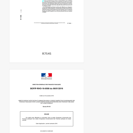
R7545