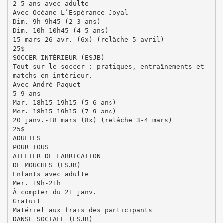
2-5 ans avec adulte
Avec Océane L’Espérance-Joyal
Dim. 9h-9h45 (2-3 ans)
Dim. 10h-10h45 (4-5 ans)
15 mars-26 avr. (6x) (relâche 5 avril)
25$
SOCCER INTÉRIEUR (ESJB)
Tout sur le soccer : pratiques, entraînements et
matchs en intérieur.
Avec André Paquet
5-9 ans
Mar. 18h15-19h15 (5-6 ans)
Mer. 18h15-19h15 (7-9 ans)
20 janv.-18 mars (8x) (relâche 3-4 mars)
25$
ADULTES
POUR TOUS
ATELIER DE FABRICATION
DE MOUCHES (ESJB)
Enfants avec adulte
Mer. 19h-21h
À compter du 21 janv.
Gratuit
Matériel aux frais des participants
DANSE SOCIALE (ESJB)