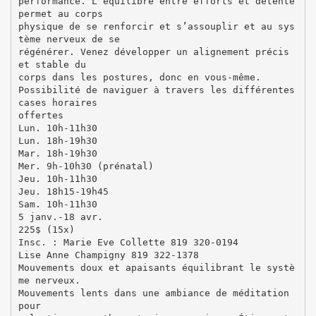
performance. L’équilibre entre efforts et détente
permet au corps
physique de se renforcir et s’assouplir et au sys
tème nerveux de se
régénérer. Venez développer un alignement précis
et stable du
corps dans les postures, donc en vous-même.
Possibilité de naviguer à travers les différentes
cases horaires
offertes
Lun. 10h-11h30
Lun. 18h-19h30
Mar. 18h-19h30
Mer. 9h-10h30 (prénatal)
Jeu. 10h-11h30
Jeu. 18h15-19h45
Sam. 10h-11h30
5 janv.-18 avr.
225$ (15x)
Insc. : Marie Eve Collette 819 320-0194
Lise Anne Champigny 819 322-1378
Mouvements doux et apaisants équilibrant le systè
me nerveux.
Mouvements lents dans une ambiance de méditation
pour