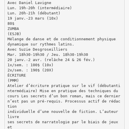
Avec Daniel Lavigne
Lun. 19h-20h (intermédiaire)
Lun. 20h-21h (débutant)
19 janv.-23 mars (10x)
80$
ZUMBA
(ESJB)
Mélange de danse et de conditionnement physique
dynamique sur rythmes latins.
Avec Suzie Desgroseilliers
Mar. 18h30-19h30 / Jeu. 18h30-19h30
20 janv.-2 avr. (relâche 24 & 26 fév.)
1x/sem. : 100$ (10x)
2x/sem. : 190$ (20X)
ÉCRITURE
(PMM)
Atelier d’écriture pratique sur le vif (débutanti
ntermédiaire) Mise en pratique des techniques du
cours Les secrets d’un bon roman, mais ce dernier
n’est pas un pré-requis. Processus actif de rédac
tion
individuelle d’une nouvelle de fiction. L’auteur
livre
ses secrets de narratologie par le biais de jeux
et