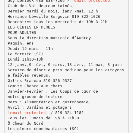
Guy Lemieux 438 838-7206 /
[email protected]
Club des Val-Heureux (aînés)
Dernier mardi du mois, janv.-mai, 12 h
Hermance Léveillé Bergevin 819 322-1026
Rencontres tous les mercredis de 19h à 21h
LES GÉNIES EN HERBES
POUR ADULTES
Sous la direction musicale d’Audrey
Paquin, ens.
Jeudi 19 mars - 11h
La Marmite (SC)
Lundi 11h30-13h
12 janv.,9 fév., 9 mars.,13 avr., 11 mai, 8 juin
Service de dîner à prix modique pour les citoyens
à faibles revenus.
Gilles Brazeau 819 326-9327
Comité Chance aux chats
Janvier-Février : Les Coups de cœur de
notre groupe de lecture
Mars : Alimentation et gastronomie
[email protected]
/ 819 324-1182
Tous les lundis de 19h à 21h30
Ô Chœur du Nord
Les dîners communautaires (SC)