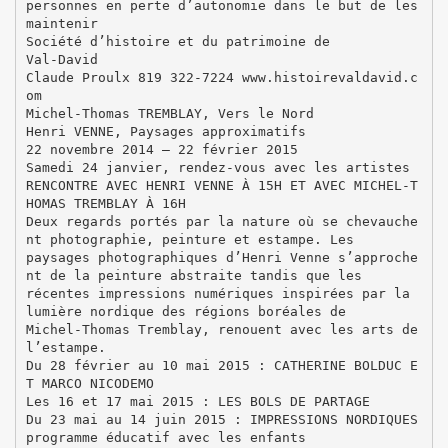
personnes en perte d’autonomie dans le but de les
maintenir
Société d’histoire et du patrimoine de
Val-David
Claude Proulx 819 322-7224 www.histoirevaldavid.c
om
Michel-Thomas TREMBLAY, Vers le Nord
Henri VENNE, Paysages approximatifs
22 novembre 2014 – 22 février 2015
Samedi 24 janvier, rendez-vous avec les artistes
RENCONTRE AVEC HENRI VENNE À 15H ET AVEC MICHEL-T
HOMAS TREMBLAY À 16H
Deux regards portés par la nature où se chevauche
nt photographie, peinture et estampe. Les
paysages photographiques d’Henri Venne s’approche
nt de la peinture abstraite tandis que les
récentes impressions numériques inspirées par la
lumière nordique des régions boréales de
Michel-Thomas Tremblay, renouent avec les arts de
l’estampe.
Du 28 février au 10 mai 2015 : CATHERINE BOLDUC E
T MARCO NICODEMO
Les 16 et 17 mai 2015 : LES BOLS DE PARTAGE
Du 23 mai au 14 juin 2015 : IMPRESSIONS NORDIQUES
programme éducatif avec les enfants