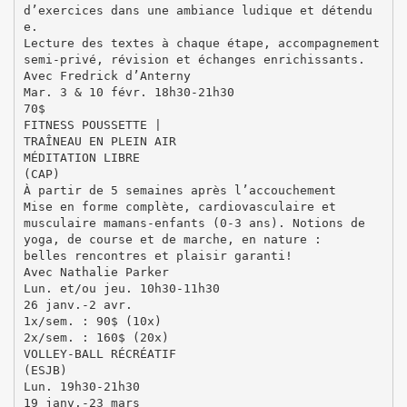
d’exercices dans une ambiance ludique et détendu
e.
Lecture des textes à chaque étape, accompagnement
semi-privé, révision et échanges enrichissants.
Avec Fredrick d’Anterny
Mar. 3 & 10 févr. 18h30-21h30
70$
FITNESS POUSSETTE |
TRAÎNEAU EN PLEIN AIR
MÉDITATION LIBRE
(CAP)
À partir de 5 semaines après l’accouchement
Mise en forme complète, cardiovasculaire et
musculaire mamans-enfants (0-3 ans). Notions de
yoga, de course et de marche, en nature :
belles rencontres et plaisir garanti!
Avec Nathalie Parker
Lun. et/ou jeu. 10h30-11h30
26 janv.-2 avr.
1x/sem. : 90$ (10x)
2x/sem. : 160$ (20x)
VOLLEY-BALL RÉCRÉATIF
(ESJB)
Lun. 19h30-21h30
19 janv.-23 mars