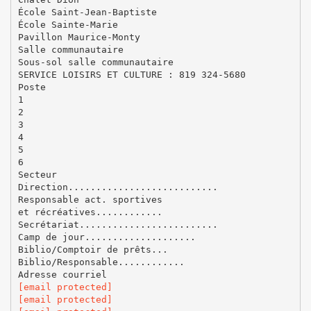
École Saint-Jean-Baptiste
École Sainte-Marie
Pavillon Maurice-Monty
Salle communautaire
Sous-sol salle communautaire
SERVICE LOISIRS ET CULTURE : 819 324-5680
Poste
1
2
3
4
5
6
Secteur
Direction...........................
Responsable act. sportives
et récréatives............
Secrétariat.........................
Camp de jour....................
Biblio/Comptoir de prêts...
Biblio/Responsable............
[email protected]
[email protected]