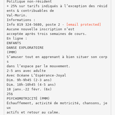
Politique non-résident
+ 25% sur tarifs indiqués à l’exception des résid
ents & contribuables de
Val-Morin.
Informations :
Info 819 324-5680, poste 2 -
[email protected]
Aucune nouvelle inscription n’est
acceptée après trois semaines de cours.
En ligne :
ENFANTS
DANSE EXPLORATOIRE
(PMM)
S’amuser tout en apprenant à bien situer son corp
s
dans l’espace par le mouvement.
2-5 ans avec adulte
Avec Océane L’Espérance-Joyal
Dim. 9h-9h45 (2-3 ans)
Dim. 10h-10h45 (4-5 ans)
18 janv.-22 févr. (6x)
25$
PSYCHOMOTRICITÉ (PMM)
Échauffement, activité de motricité, chansons, je
ux
actifs et retour au calme.