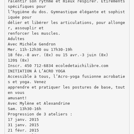
ralentir son rythme et mieux respirer. Étirements
spécifiques pour
l’hygiène du dos. Gymnastique élégante et sophist
iquée pour
délier et libérer les articulations, pour allonge
r, assouplir et
renforcer les muscles.
Adultes
Avec Michèle Gendron
Mer. 11h-12h30 ou 17h30-19h
18 fév.-8 avr. (8x) ou 15 avr.-3 juin (8x)
120$ (8x)
Inscr. 450 712-6834 ecoledetaichilibre.com
INITIATION À L’ACRO YOGA
Accessible à tous, l’Acro-yoga fusionne acrobatie
s et yoga. Venez
apprendre et pratiquer les postures de base, tout
en vous
amusant!
Avec Mylène et Alexandrine
Sam. 13h30-16h
Progression de 3 ateliers :
17 janv. 2015
31 janv. 2015
21 févr. 2015