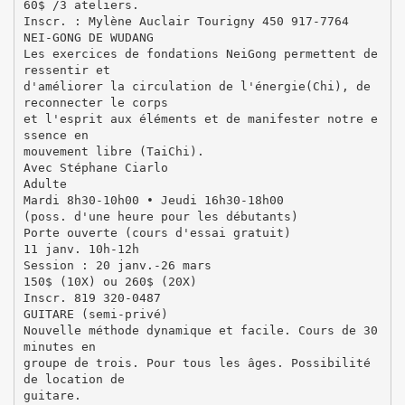
60$ /3 ateliers.
Inscr. : Mylène Auclair Tourigny 450 917-7764
NEI-GONG DE WUDANG
Les exercices de fondations NeiGong permettent de
ressentir et
d'améliorer la circulation de l'énergie(Chi), de
reconnecter le corps
et l'esprit aux éléments et de manifester notre e
ssence en
mouvement libre (TaiChi).
Avec Stéphane Ciarlo
Adulte
Mardi 8h30-10h00 • Jeudi 16h30-18h00
(poss. d'une heure pour les débutants)
Porte ouverte (cours d'essai gratuit)
11 janv. 10h-12h
Session : 20 janv.-26 mars
150$ (10X) ou 260$ (20X)
Inscr. 819 320-0487
GUITARE (semi-privé)
Nouvelle méthode dynamique et facile. Cours de 30
minutes en
groupe de trois. Pour tous les âges. Possibilité
de location de
guitare.