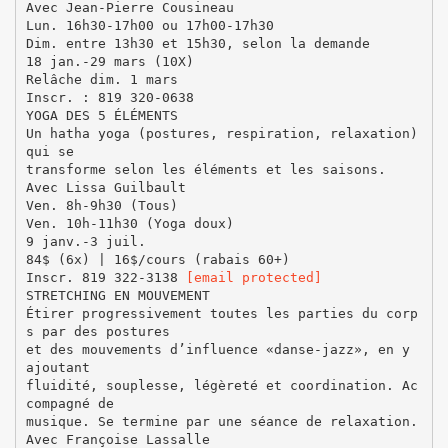
Avec Jean-Pierre Cousineau
Lun. 16h30-17h00 ou 17h00-17h30
Dim. entre 13h30 et 15h30, selon la demande
18 jan.-29 mars (10X)
Relâche dim. 1 mars
Inscr. : 819 320-0638
YOGA DES 5 ÉLÉMENTS
Un hatha yoga (postures, respiration, relaxation)
qui se
transforme selon les éléments et les saisons.
Avec Lissa Guilbault
Ven. 8h-9h30 (Tous)
Ven. 10h-11h30 (Yoga doux)
9 janv.-3 juil.
84$ (6x) | 16$/cours (rabais 60+)
Inscr. 819 322-3138
[email protected]
STRETCHING EN MOUVEMENT
Étirer progressivement toutes les parties du corp
s par des postures
et des mouvements d’influence «danse-jazz», en y
ajoutant
fluidité, souplesse, légèreté et coordination. Ac
compagné de
musique. Se termine par une séance de relaxation.
Avec Françoise Lassalle