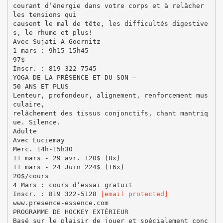
courant d’énergie dans votre corps et à relâcher
les tensions qui
causent le mal de tête, les difficultés digestive
s, le rhume et plus!
Avec Sujati A Goernitz
1 mars : 9h15-15h45
97$
Inscr. : 819 322-7545
YOGA DE LA PRÉSENCE ET DU SON –
50 ANS ET PLUS
Lenteur, profondeur, alignement, renforcement mus
culaire,
relâchement des tissus conjonctifs, chant mantriq
ue. Silence.
Adulte
Avec Luciemay
Merc. 14h-15h30
11 mars - 29 avr. 120$ (8x)
11 mars - 24 Juin 224$ (16x)
20$/cours
4 Mars : cours d’essai gratuit
Inscr. : 819 322-5128
[email protected]
www.presence-essence.com
PROGRAMME DE HOCKEY EXTÉRIEUR
Basé sur le plaisir de jouer et spécialement conç