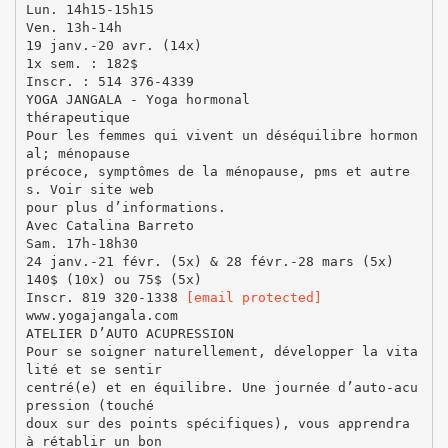
Lun. 14h15-15h15
Ven. 13h-14h
19 janv.-20 avr. (14x)
1x sem. : 182$
Inscr. : 514 376-4339
YOGA JANGALA - Yoga hormonal
thérapeutique
Pour les femmes qui vivent un déséquilibre hormon
al; ménopause
précoce, symptômes de la ménopause, pms et autre
s. Voir site web
pour plus d’informations.
Avec Catalina Barreto
Sam. 17h-18h30
24 janv.-21 févr. (5x) & 28 févr.-28 mars (5x)
140$ (10x) ou 75$ (5x)
Inscr. 819 320-1338
[email protected]
www.yogajangala.com
ATELIER D’AUTO ACUPRESSION
Pour se soigner naturellement, développer la vita
lité et se sentir
centré(e) et en équilibre. Une journée d’auto-acu
pression (touché
doux sur des points spécifiques), vous apprendra
à rétablir un bon