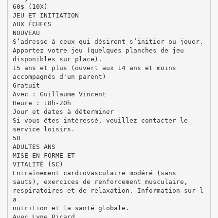
60$ (10X)
JEU ET INITIATION
AUX ÉCHECS
NOUVEAU
S’adresse à ceux qui désirent s’initier ou jouer.
Apportez votre jeu (quelques planches de jeu
disponibles sur place).
15 ans et plus (ouvert aux 14 ans et moins
accompagnés d'un parent)
Gratuit
Avec : Guillaume Vincent
Heure : 18h-20h
Jour et dates à déterminer
Si vous êtes intéressé, veuillez contacter le
service loisirs.
50
ADULTES ANS
MISE EN FORME ET
VITALITÉ (SC)
Entraînement cardiovasculaire modéré (sans
sauts), exercices de renforcement musculaire,
respiratoires et de relaxation. Information sur l
a
nutrition et la santé globale.
Avec Lyne Picard