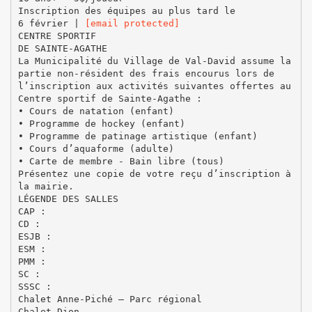
Inscription des équipes au plus tard le
6 février |
[email protected]
CENTRE SPORTIF
DE SAINTE-AGATHE
La Municipalité du Village de Val-David assume la
partie non-résident des frais encourus lors de
l’inscription aux activités suivantes offertes au
Centre sportif de Sainte-Agathe :
• Cours de natation (enfant)
• Programme de hockey (enfant)
• Programme de patinage artistique (enfant)
• Cours d’aquaforme (adulte)
• Carte de membre - Bain libre (tous)
Présentez une copie de votre reçu d’inscription à
la mairie.
LÉGENDE DES SALLES
CAP :
CD :
ESJB :
ESM :
PMM :
SC :
SSSC :
Chalet Anne-Piché – Parc régional
Chalet Dion