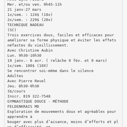
Mer. et/ou ven. 9h45-11h
21 janv-27 mars
1x/sem. : 124$ (10x)
2x/sem. : 229$ (20x)
TECHNIQUE NADEAU
(SC)
Trois exercices doux, faciles et efficaces pour
améliorer sa forme physique et éviter les effets
néfastes du vieillissement.
Avec Christine Aubin
Lun. 9h30-10h30
19 janv.- 6 avr. ( relâche 9 fév. et 9 mars)
1x/sem. 100$ (10X)
Se rencontrer soi-même dans le silence
Adultes
Avec Pierre Revel
Jeu. 8h30-9h30
3$/cours
Inscr. 819 322-7548
GYMNASTIQUE DOUCE - MÉTHODE
FELDENKRAIS MD
Exploration de mouvements doux et agréables pour
apprendre à
bouger avec plus d’aisance, moins d’efforts et pl
us d’efficacité, en