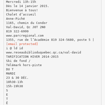
Mercredi 13h-15h
Dès le 14 janvier 2015.
Bienvenue à tous!
Chalet d’accueil
Anne-Piché
1165, chemin du Condor
Val-David, Qc J0T 2N0
819 322-6999
www.parcregional.com
1355, rue de l’Académie 819 324-5680, poste 5 |
[email protected]
i @ ld id
www.reseaubiblioduquebec.qc.ca/val-david
TARIFICATION HIVER 2014-2015
Ski de fond /
Télémark hors-piste
DU T
MARDI
23 & 30 DÉC.
10h30-13h
15h-19h30
S
E
T
Ê