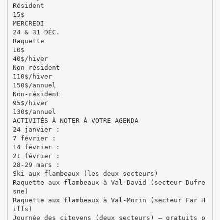
Résident
15$
MERCREDI
24 & 31 DÉC.
Raquette
10$
40$/hiver
Non-résident
110$/hiver
150$/annuel
Non-résident
95$/hiver
130$/annuel
ACTIVITÉS À NOTER À VOTRE AGENDA
24 janvier :
7 février :
14 février :
21 février :
28-29 mars :
Ski aux flambeaux (les deux secteurs)
Raquette aux flambeaux à Val-David (secteur Dufre
sne)
Raquette aux flambeaux à Val-Morin (secteur Far H
ills)
Journée des citoyens (deux secteurs) – gratuits p