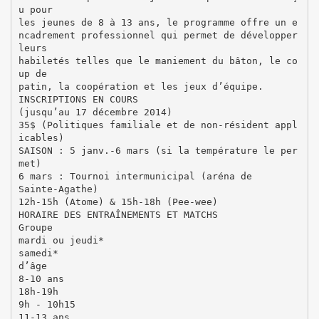
u pour
les jeunes de 8 à 13 ans, le programme offre un e
ncadrement professionnel qui permet de développer
leurs
habiletés telles que le maniement du bâton, le co
up de
patin, la coopération et les jeux d’équipe.
INSCRIPTIONS EN COURS
(jusqu’au 17 décembre 2014)
35$ (Politiques familiale et de non-résident appl
icables)
SAISON : 5 janv.-6 mars (si la température le per
met)
6 mars : Tournoi intermunicipal (aréna de
Sainte-Agathe)
12h-15h (Atome) & 15h-18h (Pee-wee)
HORAIRE DES ENTRAÎNEMENTS ET MATCHS
Groupe
mardi ou jeudi*
samedi*
d’âge
8-10 ans
18h-19h
9h - 10h15
11-13 ans