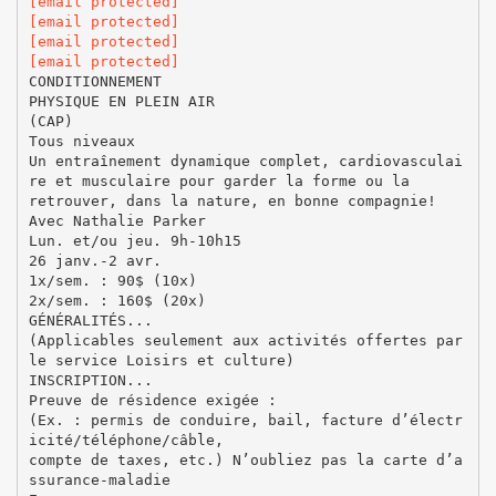
[email protected]
[email protected]
[email protected]
[email protected]
CONDITIONNEMENT
PHYSIQUE EN PLEIN AIR
(CAP)
Tous niveaux
Un entraînement dynamique complet, cardiovasculai
re et musculaire pour garder la forme ou la
retrouver, dans la nature, en bonne compagnie!
Avec Nathalie Parker
Lun. et/ou jeu. 9h-10h15
26 janv.-2 avr.
1x/sem. : 90$ (10x)
2x/sem. : 160$ (20x)
GÉNÉRALITÉS...
(Applicables seulement aux activités offertes par
le service Loisirs et culture)
INSCRIPTION...
Preuve de résidence exigée :
(Ex. : permis de conduire, bail, facture d’électr
icité/téléphone/câble,
compte de taxes, etc.) N’oubliez pas la carte d’a
ssurance-maladie