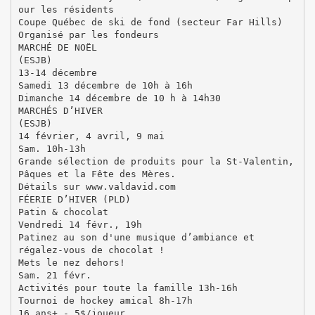
our les résidents
Coupe Québec de ski de fond (secteur Far Hills)
Organisé par les fondeurs
MARCHÉ DE NOËL
(ESJB)
13-14 décembre
Samedi 13 décembre de 10h à 16h
Dimanche 14 décembre de 10 h à 14h30
MARCHÉS D’HIVER
(ESJB)
14 février, 4 avril, 9 mai
Sam. 10h-13h
Grande sélection de produits pour la St-Valentin,
Pâques et la Fête des Mères.
Détails sur www.valdavid.com
FÉERIE D’HIVER (PLD)
Patin & chocolat
Vendredi 14 févr., 19h
Patinez au son d'une musique d’ambiance et
régalez-vous de chocolat !
Mets le nez dehors!
Sam. 21 févr.
Activités pour toute la famille 13h-16h
Tournoi de hockey amical 8h-17h
16 ans+ - 5$/joueur