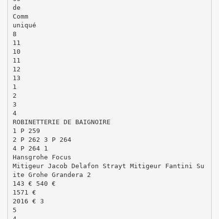
de
Comm
uniqué
8
11
10
11
12
13
1
2
3
4
ROBINETTERIE DE BAIGNOIRE
1 P 259
2 P 262 3 P 264
4 P 264 1
Hansgrohe Focus
Mitigeur Jacob Delafon Strayt Mitigeur Fantini Su
ite Grohe Grandera 2
143 € 540 €
1571 €
2016 € 3
5
4