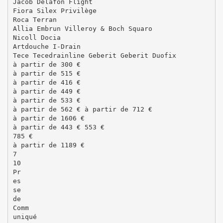
Jacob Delafon Flight
Fiora Silex Privilège
Roca Terran
Allia Embrun Villeroy & Boch Squaro
Nicoll Docia
Artdouche I-Drain
Tece Tecedrainline Geberit Geberit Duofix
à partir de 300 €
à partir de 515 €
à partir de 416 €
à partir de 449 €
à partir de 533 €
à partir de 562 € à partir de 712 €
à partir de 1606 €
à partir de 443 € 553 €
785 €
à partir de 1189 €
7
10
Pr
es
se
de
Comm
uniqué