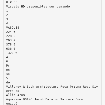
8 P 55
Visuels HD disponibles sur demande
1
2
3
4
VASQUES
224 €
228 €
263 €
378 €
636 €
1320 €
4
6
Pr
es
se
5
de
Villeroy & Boch Architectura Roca Prisma Roca Div
erta 75
Allia Arum
Aquarine BO!NG Jacob Delafon Terrace Comm
uniqué