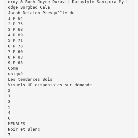
eroy & Boch Joyce Duravit Durastyle Sanijura My L
odge Burgbad Cala
Jacob Delafon Presqu’île de
1 P 64
2 P 75
3 P 68
4 P 89
5 P 71
6 P 78
7 P 60
8 P 83
9 P 63
Comm
uniqué
Les tendances Bois
Visuels HD disponibles sur demande
2
1
3
5
4
6
MEUBLES
Noir et Blanc
7