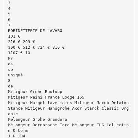
3
4
5
6
7
ROBINETTERIE DE LAVABO
101 €
216 € 299 €
360 € 512 € 724 € 816 €
1107 € 10
Pr
es
se
uniqué
8
de
Mitigeur Grohe Bauloop
Mitigeur Paini France Lodge 165
Mitigeur Margot lave mains Mitigeur Jacob Delafon
Stance Mitigeur Hansgrohe Axor Starck Classic Org
anic
Mélangeur Grohe Grandera
Mélangeur Dornbracht Tara Mélangeur THG Collectio
n O Comm
1 P 104