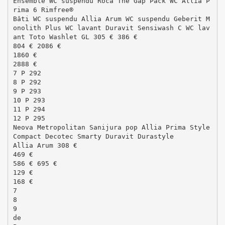
Ensemble WC suspendu Roca The Gap Pack WC Allia P
rima 6 Rimfree®
Bâti WC suspendu Allia Arum WC suspendu Geberit M
onolith Plus WC lavant Duravit Sensiwash C WC lav
ant Toto Washlet GL 305 € 386 €
804 € 2086 €
1860 €
2888 €
7 P 292
8 P 292
9 P 293
10 P 293
11 P 294
12 P 295
Neova Metropolitan Sanijura pop Allia Prima Style
Compact Decotec Smarty Duravit Durastyle
Allia Arum 308 €
469 €
586 € 695 €
129 €
168 €
7
8
9
de