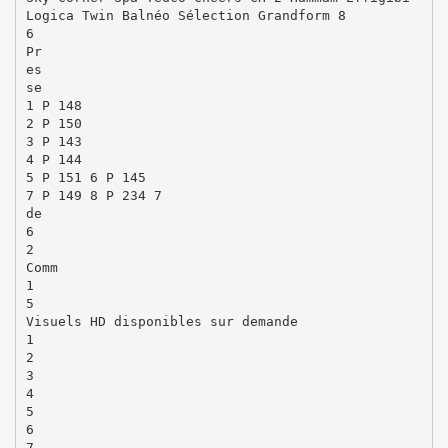
Logica Twin Balnéo Sélection Grandform 8
6
Pr
es
se
1 P 148
2 P 150
3 P 143
4 P 144
5 P 151 6 P 145
7 P 149 8 P 234 7
de
6
2
Comm
1
5
Visuels HD disponibles sur demande
1
2
3
4
5
6
7