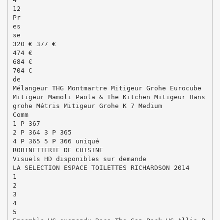
12
Pr
es
se
320 € 377 €
474 €
684 €
704 €
de
Mélangeur THG Montmartre Mitigeur Grohe Eurocube
Mitigeur Mamoli Paola & The Kitchen Mitigeur Hans
grohe Métris Mitigeur Grohe K 7 Medium
Comm
1 P 367
2 P 364 3 P 365
4 P 365 5 P 366 uniqué
ROBINETTERIE DE CUISINE
Visuels HD disponibles sur demande
LA SELECTION ESPACE TOILETTES RICHARDSON 2014
1
2
3
4
5