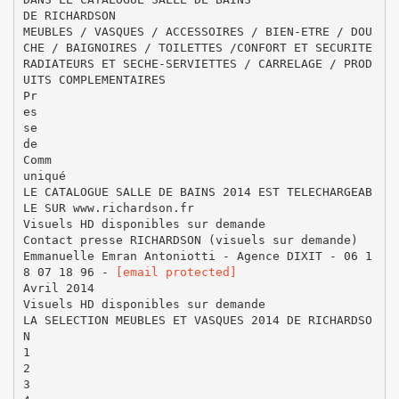
DE RICHARDSON
MEUBLES / VASQUES / ACCESSOIRES / BIEN-ETRE / DOU
CHE / BAIGNOIRES / TOILETTES /CONFORT ET SECURITE
RADIATEURS ET SECHE-SERVIETTES / CARRELAGE / PROD
UITS COMPLEMENTAIRES
Pr
es
se
de
Comm
uniqué
LE CATALOGUE SALLE DE BAINS 2014 EST TELECHARGEAB
LE SUR www.richardson.fr
Visuels HD disponibles sur demande
Contact presse RICHARDSON (visuels sur demande)
Emmanuelle Emran Antoniotti - Agence DIXIT - 06 1
8 07 18 96 -
[email protected]
Avril 2014
Visuels HD disponibles sur demande
LA SELECTION MEUBLES ET VASQUES 2014 DE RICHARDSO
N
1
2
3