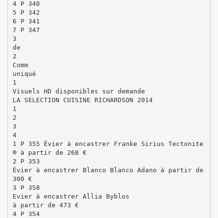
4 P 340
5 P 342
6 P 341
7 P 347
3
de
2
Comm
uniqué
1
Visuels HD disponibles sur demande
LA SELECTION CUISINE RICHARDSON 2014
1
2
3
4
1 P 355 Évier à encastrer Franke Sirius Tectonite
® à partir de 268 €
2 P 353
Évier à encastrer Blanco Blanco Adano à partir de
300 €
3 P 358
Evier à encastrer Allia Byblos
à partir de 473 €
4 P 354