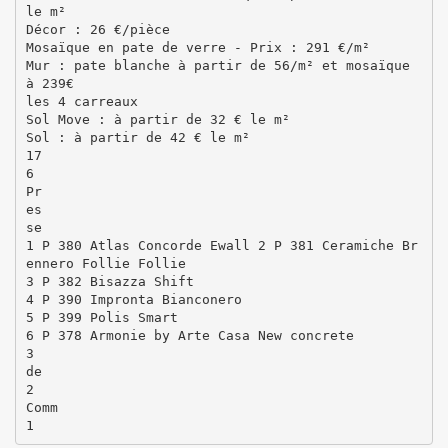
le m²
Décor : 26 €/pièce
Mosaïque en pate de verre - Prix : 291 €/m²
Mur : pate blanche à partir de 56/m² et mosaïque
à 239€
les 4 carreaux
Sol Move : à partir de 32 € le m²
Sol : à partir de 42 € le m²
17
6
Pr
es
se
1 P 380 Atlas Concorde Ewall 2 P 381 Ceramiche Br
ennero Follie Follie
3 P 382 Bisazza Shift
4 P 390 Impronta Bianconero
5 P 399 Polis Smart
6 P 378 Armonie by Arte Casa New concrete
3
de
2
Comm