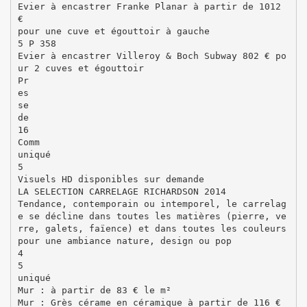
Evier à encastrer Franke Planar à partir de 1012
€
pour une cuve et égouttoir à gauche
5 P 358
Evier à encastrer Villeroy & Boch Subway 802 € po
ur 2 cuves et égouttoir
Pr
es
se
de
16
Comm
uniqué
5
Visuels HD disponibles sur demande
LA SELECTION CARRELAGE RICHARDSON 2014
Tendance, contemporain ou intemporel, le carrelag
e se décline dans toutes les matières (pierre, ve
rre, galets, faïence) et dans toutes les couleurs
pour une ambiance nature, design ou pop
4
5
uniqué
Mur : à partir de 83 € le m²
Mur : Grès cérame en céramique à partir de 116 €