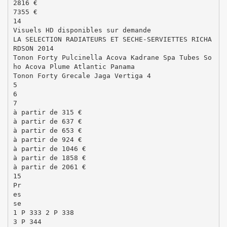
2816 €
7355 €
14
Visuels HD disponibles sur demande
LA SELECTION RADIATEURS ET SECHE-SERVIETTES RICHA
RDSON 2014
Tonon Forty Pulcinella Acova Kadrane Spa Tubes So
ho Acova Plume Atlantic Panama
Tonon Forty Grecale Jaga Vertiga 4
5
6
7
à partir de 315 €
à partir de 637 €
à partir de 653 €
à partir de 924 €
à partir de 1046 €
à partir de 1858 €
à partir de 2061 €
15
Pr
es
se
1 P 333 2 P 338
3 P 344