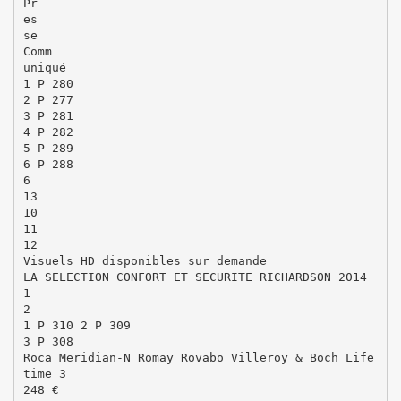
Pr
es
se
Comm
uniqué
1 P 280
2 P 277
3 P 281
4 P 282
5 P 289
6 P 288
6
13
10
11
12
Visuels HD disponibles sur demande
LA SELECTION CONFORT ET SECURITE RICHARDSON 2014
1
2
1 P 310 2 P 309
3 P 308
Roca Meridian-N Romay Rovabo Villeroy & Boch Life
time 3
248 €