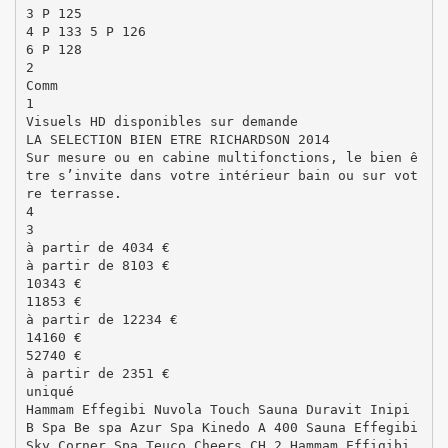
3 P 125
4 P 133 5 P 126
6 P 128
2
Comm
1
Visuels HD disponibles sur demande
LA SELECTION BIEN ETRE RICHARDSON 2014
Sur mesure ou en cabine multifonctions, le bien ê
tre s’invite dans votre intérieur bain ou sur vot
re terrasse.
4
3
à partir de 4034 €
à partir de 8103 €
10343 €
11853 €
à partir de 12234 €
14160 €
52740 €
à partir de 2351 €
uniqué
Hammam Effegibi Nuvola Touch Sauna Duravit Inipi
B Spa Be spa Azur Spa Kinedo A 400 Sauna Effegibi
Sky Corner Spa Teuco Cheers CH 2 Hammam Effigibi