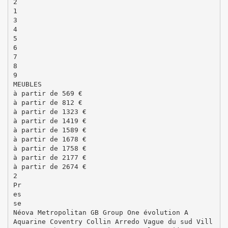
2
1
3
4
5
6
7
8
9
MEUBLES
à partir de 569 €
à partir de 812 €
à partir de 1323 €
à partir de 1419 €
à partir de 1589 €
à partir de 1678 €
à partir de 1758 €
à partir de 2177 €
à partir de 2674 €
2
Pr
es
se
Néova Metropolitan GB Group One évolution A
Aquarine Coventry Collin Arredo Vague du sud Vill