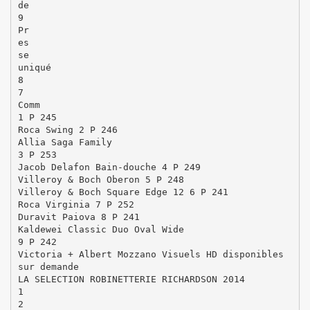
de
9
Pr
es
se
uniqué
8
7
Comm
1 P 245
Roca Swing 2 P 246
Allia Saga Family
3 P 253
Jacob Delafon Bain-douche 4 P 249
Villeroy & Boch Oberon 5 P 248
Villeroy & Boch Square Edge 12 6 P 241
Roca Virginia 7 P 252
Duravit Paiova 8 P 241
Kaldewei Classic Duo Oval Wide
9 P 242
Victoria + Albert Mozzano Visuels HD disponibles
sur demande
LA SELECTION ROBINETTERIE RICHARDSON 2014
1
2