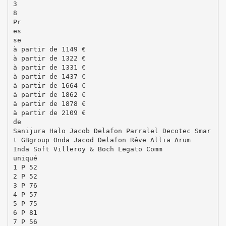
3
8
Pr
es
se
à partir de 1149 €
à partir de 1322 €
à partir de 1331 €
à partir de 1437 €
à partir de 1664 €
à partir de 1862 €
à partir de 1878 €
à partir de 2109 €
de
Sanijura Halo Jacob Delafon Parralel Decotec Smar
t GBgroup Onda Jacod Delafon Rêve Allia Arum
Inda Soft Villeroy & Boch Legato Comm
uniqué
1 P 52
2 P 52
3 P 76
4 P 57
5 P 75
6 P 81
7 P 56