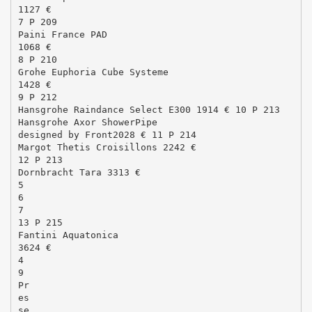
1127 €
7 P 209
Paini France PAD
1068 €
8 P 210
Grohe Euphoria Cube Systeme
1428 €
9 P 212
Hansgrohe Raindance Select E300 1914 € 10 P 213
Hansgrohe Axor ShowerPipe
designed by Front2028 € 11 P 214
Margot Thetis Croisillons 2242 €
12 P 213
Dornbracht Tara 3313 €
5
6
7
13 P 215
Fantini Aquatonica
3624 €
4
9
Pr
es
se