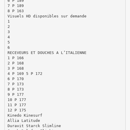
6 P 189
7 P 189
8 P 163
Visuels HD disponibles sur demande
1
2
3
4
5
6
RECEVEURS ET DOUCHES A L’ITALIENNE
1 P 166
2 P 168
3 P 168
4 P 169 5 P 172
6 P 170
7 P 173
8 P 173
9 P 177
10 P 177
11 P 177
12 P 175
Kinedo Kinesurf
Allia Latitude
Duravit Starck Slimline