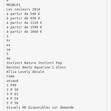
4
MEUBLES
Les couleurs 2014
à partir de 540 €
à partir de 658 €
à partir de 1110 €
à partir de 1599 €
à partir de 1660 €
1
Pr
es
se
5
de
Instinct Nature Instinct Pop
Decotec Bento Aquarine I Gloss
Allia Lovely décalé
Comm
uniqué
1 P49
2 P 50
3 P 81
4 P 54
5 P 56
Visuels HD disponibles sur demande