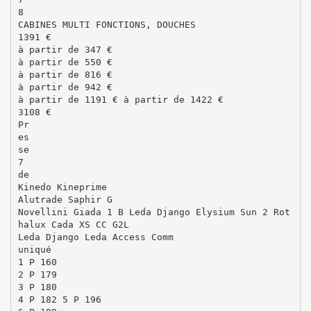
8
CABINES MULTI FONCTIONS, DOUCHES
1391 €
à partir de 347 €
à partir de 550 €
à partir de 816 €
à partir de 942 €
à partir de 1191 € à partir de 1422 €
3108 €
Pr
es
se
7
de
Kinedo Kineprime
Alutrade Saphir G
Novellini Giada 1 B Leda Django Elysium Sun 2 Rot
halux Cada XS CC G2L
Leda Django Leda Access Comm
uniqué
1 P 160
2 P 179
3 P 180
4 P 182 5 P 196