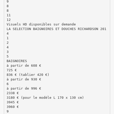
9
8
8
11
12
Visuels HD disponibles sur demande
LA SELECTION BAIGNOIRES ET DOUCHES RICHARDSON 201
4
1
2
4
3
5
BAIGNOIRES
à partir de 608 €
725 €
836 € (tablier 420 €)
à partir de 930 €
6
à partir de 996 €
2338 €
3180 € (pour le modèle L 170 x 130 cm)
3945 €
3960 €
9