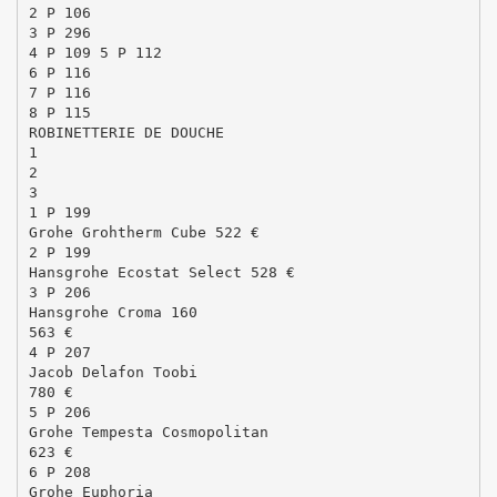
2 P 106
3 P 296
4 P 109 5 P 112
6 P 116
7 P 116
8 P 115
ROBINETTERIE DE DOUCHE
1
2
3
1 P 199
Grohe Grohtherm Cube 522 €
2 P 199
Hansgrohe Ecostat Select 528 €
3 P 206
Hansgrohe Croma 160
563 €
4 P 207
Jacob Delafon Toobi
780 €
5 P 206
Grohe Tempesta Cosmopolitan
623 €
6 P 208
Grohe Euphoria