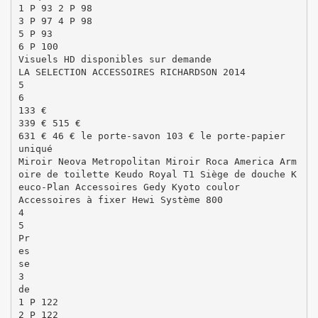
1 P 93 2 P 98
3 P 97 4 P 98
5 P 93
6 P 100
Visuels HD disponibles sur demande
LA SELECTION ACCESSOIRES RICHARDSON 2014
5
6
133 €
339 € 515 €
631 € 46 € le porte-savon 103 € le porte-papier
uniqué
Miroir Neova Metropolitan Miroir Roca America Arm
oire de toilette Keudo Royal T1 Siège de douche K
euco-Plan Accessoires Gedy Kyoto coulor
Accessoires à fixer Hewi Système 800
4
5
Pr
es
se
3
de
1 P 122
2 P 122