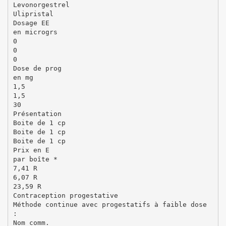
Levonorgestrel
Ulipristal
Dosage EE
en microgrs
0
0
0
Dose de prog
en mg
1,5
1,5
30
Présentation
Boite de 1 cp
Boite de 1 cp
Boite de 1 cp
Prix en E
par boîte *
7,41 R
6,07 R
23,59 R
Contraception progestative
Méthode continue avec progestatifs à faible dose
:
Nom comm.