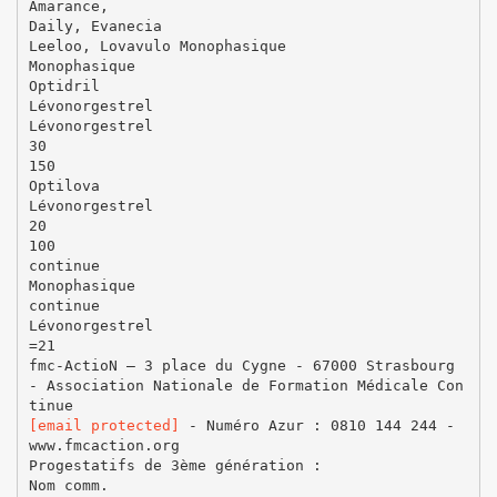
Amarance,
Daily, Evanecia
Leeloo, Lovavulo Monophasique
Monophasique
Optidril
Lévonorgestrel
Lévonorgestrel
30
150
Optilova
Lévonorgestrel
20
100
continue
Monophasique
continue
Lévonorgestrel
=21
fmc-ActioN – 3 place du Cygne - 67000 Strasbourg
- Association Nationale de Formation Médicale Con
[email protected]
- Numéro Azur : 0810 144 244 -
www.fmcaction.org
Progestatifs de 3ème génération :
Nom comm.