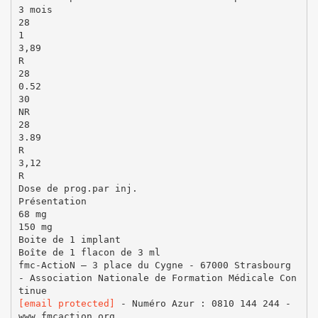
3 mois
28
1
3,89
R
28
0.52
30
NR
28
3.89
R
3,12
R
Dose de prog.par inj.
Présentation
68 mg
150 mg
Boite de 1 implant
Boîte de 1 flacon de 3 ml
fmc-ActioN – 3 place du Cygne - 67000 Strasbourg
- Association Nationale de Formation Médicale Con
[email protected]
- Numéro Azur : 0810 144 244 -
www.fmcaction.org