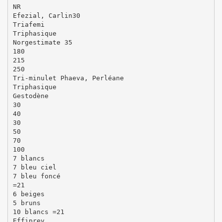
NR
Efezial, Carlin30
Triafemi
Triphasique
Norgestimate 35
180
215
250
Tri-minulet Phaeva, Perléane
Triphasique
Gestodène
30
40
30
50
70
100
7 blancs
7 bleu ciel
7 bleu foncé
=21
6 beiges
5 bruns
10 blancs =21
Effiprev