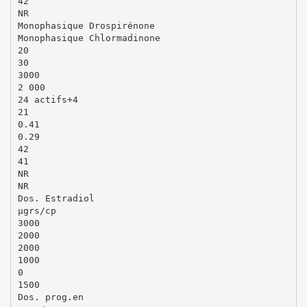
42
NR
Monophasique Drospirénone
Monophasique Chlormadinone
20
30
3000
2 000
24 actifs+4
21
0.41
0.29
42
41
NR
NR
Dos. Estradiol
µgrs/cp
3000
2000
2000
1000
0
1500
Dos. prog.en