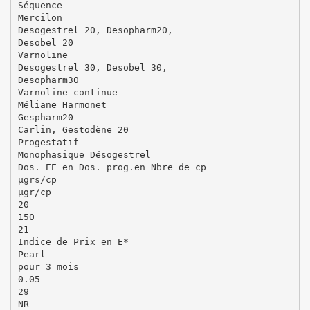
Séquence
Mercilon
Desogestrel 20, Desopharm20,
Desobel 20
Varnoline
Desogestrel 30, Desobel 30,
Desopharm30
Varnoline continue
Méliane Harmonet
Gespharm20
Carlin, Gestodène 20
Progestatif
Monophasique Désogestrel
Dos. EE en Dos. prog.en Nbre de cp
µgrs/cp
µgr/cp
20
150
21
Indice de Prix en E*
Pearl
pour 3 mois
0.05
29
NR