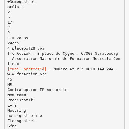
+Nomegestrol
acétate
2
5
17
2
2
--> 28cps
24cps
4 placebo!28 cps
fmc-ActioN – 3 place du Cygne - 67000 Strasbourg
- Association Nationale de Formation Médicale Con
[email protected]
- Numéro Azur : 0810 144 244 -
www.fmcaction.org
45
NR
Contraception EP non orale
Nom comm.
Progestatif
Evra
Nuvaring
norelgestromine
Etonogestrel
Géné