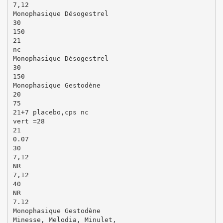
7,12
Monophasique Désogestrel
30
150
21
nc
Monophasique Désogestrel
30
150
Monophasique Gestodène
20
75
21+7 placebo,cps nc
vert =28
21
0.07
30
7,12
NR
7,12
40
NR
7.12
Monophasique Gestodène
Minesse, Melodia, Minulet,