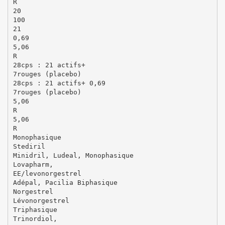
R
20
100
21
0,69
5,06
R
28cps : 21 actifs+
7rouges (placebo)
28cps : 21 actifs+ 0,69
7rouges (placebo)
5,06
R
5,06
R
Monophasique
Stediril
Minidril, Ludeal, Monophasique
Lovapharm,
EE/levonorgestrel
Adépal, Pacilia Biphasique
Norgestrel
Lévonorgestrel
Triphasique
Trinordiol,