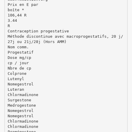
Prix en E par
boîte *
106,44 R
3.44
R
Contraception progestative
Méthode discontinue avec macroprogestatifs, 20 j/
27j ou 21j/28j (Hors AMM)
Nom comm.
Progestatif
Dose mg/cp
cp / jour
Nbre de cp
Colprone
Lutenyl
Nomegestrol
Luteran
Chlormadinone
Surgestone
Medrogestone
Nomegestrol
Nomegestrol
Chlormadinone
Chlormadinone
Promégestone