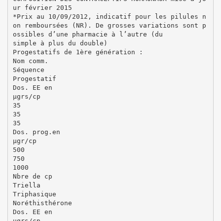
ur février 2015
*Prix au 10/09/2012, indicatif pour les pilules n
on remboursées (NR). De grosses variations sont p
ossibles d’une pharmacie à l’autre (du
simple à plus du double)
Progestatifs de 1ère génération :
Nom comm.
Séquence
Progestatif
Dos. EE en
µgrs/cp
35
35
35
Dos. prog.en
µgr/cp
500
750
1000
Nbre de cp
Triella
Triphasique
Noréthisthérone
Dos. EE en
µgrs/cp