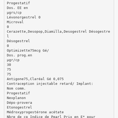
Progestatif
Dos. EE en
µgrs/cp
Lévonorgestrel 0
Microval
0
Cerazette,Desopop,Diamilla,Desogestrel Désogestre
l
Désogestrel
0
Optimizette75mcg Gé/
Dos. prog.en
µgr/cp
30
75
75
Antigone75,Claréal Gé 0,075
Contraception injectable retard/ Implant:
Nom comm.
Progestatif
Nexplanon
Dépo-provera
Etonogestrel
Médroxyprogestérone acétate
Nbre de cp Indice de Pearl Prix en E* pour