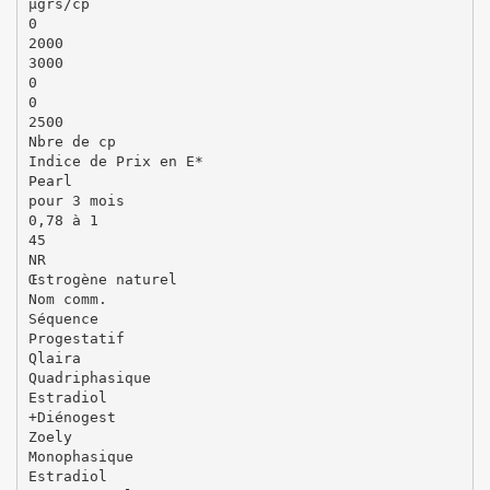
µgrs/cp
0
2000
3000
0
0
2500
Nbre de cp
Indice de Prix en E*
Pearl
pour 3 mois
0,78 à 1
45
NR
Œstrogène naturel
Nom comm.
Séquence
Progestatif
Qlaira
Quadriphasique
Estradiol
+Diénogest
Zoely
Monophasique
Estradiol