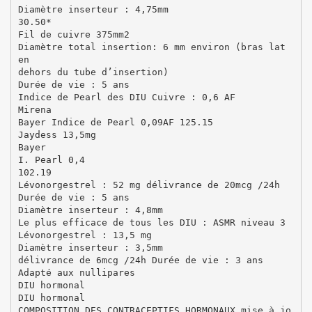
Diamètre inserteur : 4,75mm
30.50*
Fil de cuivre 375mm2
Diamètre total insertion: 6 mm environ (bras lat
en
dehors du tube d’insertion)
Durée de vie : 5 ans
Indice de Pearl des DIU Cuivre : 0,6 AF
Mirena
Bayer Indice de Pearl 0,09AF 125.15
Jaydess 13,5mg
Bayer
I. Pearl 0,4
102.19
Lévonorgestrel : 52 mg délivrance de 20mcg /24h
Durée de vie : 5 ans
Diamètre inserteur : 4,8mm
Le plus efficace de tous les DIU : ASMR niveau 3
Lévonorgestrel : 13,5 mg
Diamètre inserteur : 3,5mm
délivrance de 6mcg /24h Durée de vie : 3 ans
Adapté aux nullipares
DIU hormonal
DIU hormonal
COMPOSITION DES CONTRACEPTIFS HORMONAUX mise à jo