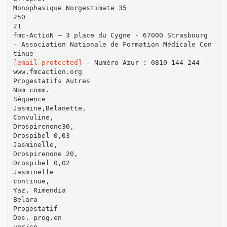
Monophasique Norgestimate 35
250
21
fmc-ActioN – 3 place du Cygne - 67000 Strasbourg
- Association Nationale de Formation Médicale Con
[email protected]
- Numéro Azur : 0810 144 244 -
www.fmcaction.org
Progestatifs Autres
Nom comm.
Séquence
Jasmine,Belanette,
Convuline,
Drospirenone30,
Drospibel 0,03
Jasminelle,
Drospirenone 20,
Drospibel 0,02
Jasminelle
continue,
Yaz, Rimendia
Belara
Progestatif
Dos. prog.en
µgr/cp