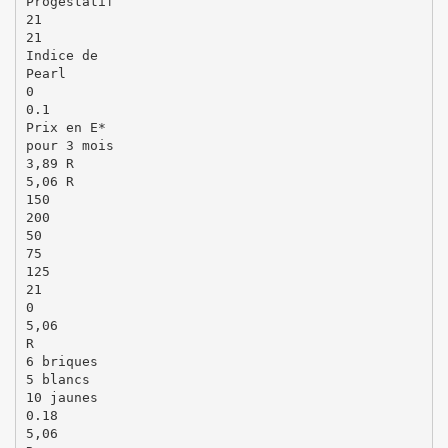
Progestatif
21
21
Indice de
Pearl
0
0.1
Prix en E*
pour 3 mois
3,89 R
5,06 R
150
200
50
75
125
21
0
5,06
R
6 briques
5 blancs
10 jaunes
0.18
5,06