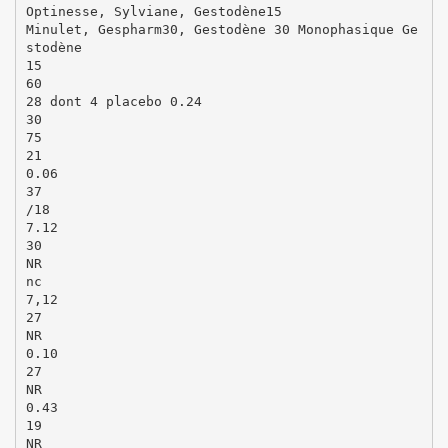
Optinesse, Sylviane, Gestodène15
Minulet, Gespharm30, Gestodène 30 Monophasique Ge
stodène
15
60
28 dont 4 placebo 0.24
30
75
21
0.06
37
/18
7.12
30
NR
nc
7,12
27
NR
0.10
27
NR
0.43
19
NR