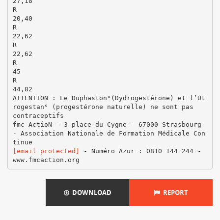
27,18
R
20,40
R
22,62
R
22,62
R
45
R
44,82
ATTENTION : Le Duphaston°(Dydrogestérone) et l’Ut
rogestan° (progestérone naturelle) ne sont pas
contraceptifs
fmc-ActioN – 3 place du Cygne - 67000 Strasbourg
- Association Nationale de Formation Médicale Con
[email protected]
- Numéro Azur : 0810 144 244 -
DOWNLOAD
REPORT