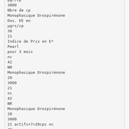
3000
Nbre de cp
Monophasique Drospirénone
Dos. EE en
µgrs/cp
30
21
Indice de Prix en E*
Pearl
pour 3 mois
nc
42
NR
Monophasique Drospirénone
20
3000
21
nc
42
NR
Monophasique Drospirénone
20
3000
21 actifs+7=28cps nc