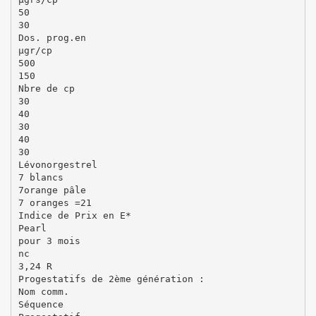
50
30
Dos. prog.en
µgr/cp
500
150
Nbre de cp
30
40
30
40
30
Lévonorgestrel
7 blancs
7orange pâle
7 oranges =21
Indice de Prix en E*
Pearl
pour 3 mois
nc
3,24 R
Progestatifs de 2ème génération :
Nom comm.
Séquence