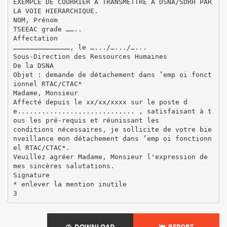
EXEMPLE DE COURRIER A TRANSMETTRE A DSNA/SDRH PAR
LA VOIE HIERARCHIQUE.
NOM, Prénom
TSEEAC grade ……..
Affectation
……………………………………, le ….../….../…...
Sous-Direction des Ressources Humaines
De la DSNA
Objet : demande de détachement dans ’emp oi fonct
ionnel RTAC/CTAC*
Madame, Monsieur
Affecté depuis le xx/xx/xxxx sur le poste d
e............................. , satisfaisant à t
ous les pré-requis et réunissant les
conditions nécessaires, je sollicite de votre bie
nveillance mon détachement dans ’emp oi fonctionn
el RTAC/CTAC*.
Veuillez agréer Madame, Monsieur l'expression de
mes sincères salutations.
Signature
* enlever la mention inutile