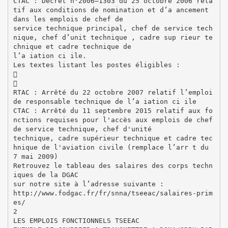
CTAC : Décret n°2006–1303 du 25 octobre 2006 rela
tif aux conditions de nomination et d’a ancement
dans les emplois de chef de
service technique principal, chef de service tech
nique, chef d’unit technique , cadre sup rieur te
chnique et cadre technique de
l’a iation ci ile.
Les textes listant les postes éligibles :


RTAC : Arrêté du 22 octobre 2007 relatif l’emploi
de responsable technique de l’a iation ci ile
CTAC : Arrêté du 11 septembre 2015 relatif aux fo
nctions requises pour l'accès aux emplois de chef
de service technique, chef d'unité
technique, cadre supérieur technique et cadre tec
hnique de l'aviation civile (remplace l’arr t du
7 mai 2009)
Retrouvez le tableau des salaires des corps techn
iques de la DGAC
sur notre site à l’adresse suivante :
http://www.fodgac.fr/fr/snna/tseeac/salaires-prim
es/
2
LES EMPLOIS FONCTIONNELS TSEEAC