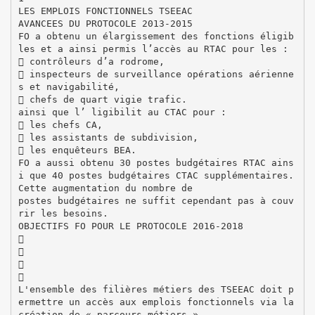
LES EMPLOIS FONCTIONNELS TSEEAC
AVANCEES DU PROTOCOLE 2013-2015
FO a obtenu un élargissement des fonctions éligib
les et a ainsi permis l’accès au RTAC pour les :
 contrôleurs d’a rodrome,
 inspecteurs de surveillance opérations aérienne
s et navigabilité,
 chefs de quart vigie trafic.
ainsi que l’ ligibilit au CTAC pour :
 les chefs CA,
 les assistants de subdivision,
 les enquêteurs BEA.
FO a aussi obtenu 30 postes budgétaires RTAC ains
i que 40 postes budgétaires CTAC supplémentaires.
Cette augmentation du nombre de
postes budgétaires ne suffit cependant pas à couv
rir les besoins.
OBJECTIFS FO POUR LE PROTOCOLE 2016-2018




L'ensemble des filières métiers des TSEEAC doit p
ermettre un accès aux emplois fonctionnels via la
création de « parcours métiers »