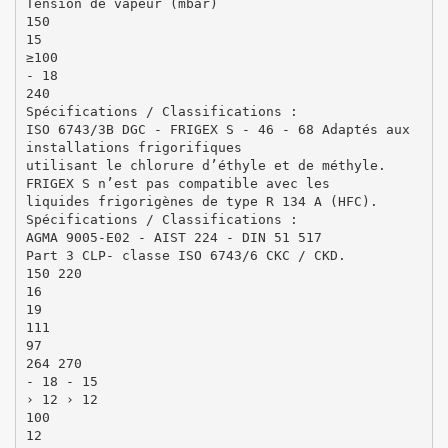
Tension de vapeur (mbar)
150
15
≥100
- 18
240
Spécifications / Classifications :
ISO 6743/3B DGC - FRIGEX S - 46 - 68 Adaptés aux
installations frigorifiques
utilisant le chlorure d’éthyle et de méthyle.
FRIGEX S n’est pas compatible avec les
liquides frigorigènes de type R 134 A (HFC).
Spécifications / Classifications :
AGMA 9005-E02 - AIST 224 - DIN 51 517
Part 3 CLP- classe ISO 6743/6 CKC / CKD.
150 220
16
19
111
97
264 270
- 18 - 15
› 12 › 12
100
12