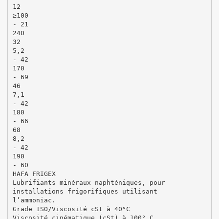
12
≥100
- 21
240
32
5,2
- 42
170
- 69
46
7,1
- 42
180
- 66
68
8,2
- 42
190
- 60
HAFA FRIGEX
Lubrifiants minéraux naphténiques, pour
installations frigorifiques utilisant
l’ammoniac.
Grade ISO/Viscosité cSt à 40°C
Viscosité cinématique (cSt) à 100° C