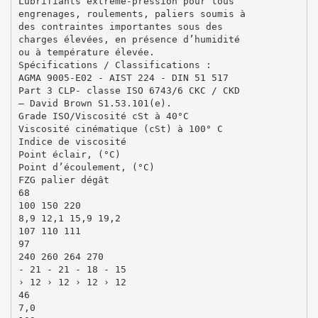
Lubrifiants extrême-pression pour tous
engrenages, roulements, paliers soumis à
des contraintes importantes sous des
charges élevées, en présence d’humidité
ou à température élevée.
Spécifications / Classifications :
AGMA 9005-E02 - AIST 224 - DIN 51 517
Part 3 CLP- classe ISO 6743/6 CKC / CKD
– David Brown S1.53.101(e).
Grade ISO/Viscosité cSt à 40°C
Viscosité cinématique (cSt) à 100° C
Indice de viscosité
Point éclair, (°C)
Point d’écoulement, (°C)
FZG palier dégât
68
100 150 220
8,9 12,1 15,9 19,2
107 110 111
97
240 260 264 270
- 21 - 21 - 18 - 15
› 12 › 12 › 12 › 12
46
7,0