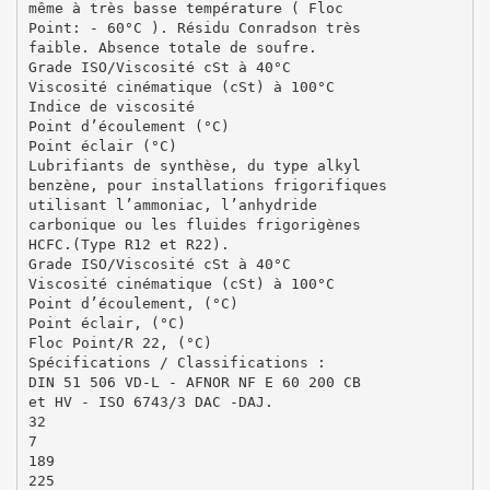
même à très basse température ( Floc
Point: - 60°C ). Résidu Conradson très
faible. Absence totale de soufre.
Grade ISO/Viscosité cSt à 40°C
Viscosité cinématique (cSt) à 100°C
Indice de viscosité
Point d’écoulement (°C)
Point éclair (°C)
Lubrifiants de synthèse, du type alkyl
benzène, pour installations frigorifiques
utilisant l’ammoniac, l’anhydride
carbonique ou les fluides frigorigènes
HCFC.(Type R12 et R22).
Grade ISO/Viscosité cSt à 40°C
Viscosité cinématique (cSt) à 100°C
Point d’écoulement, (°C)
Point éclair, (°C)
Floc Point/R 22, (°C)
Spécifications / Classifications :
DIN 51 506 VD-L - AFNOR NF E 60 200 CB
et HV - ISO 6743/3 DAC -DAJ.
32
7
189
225