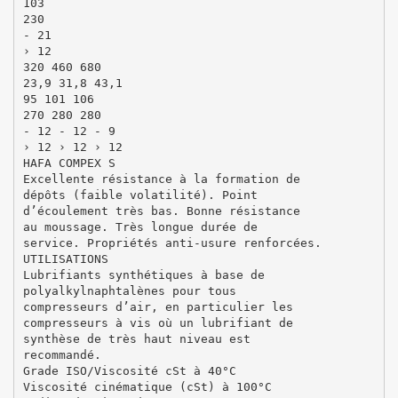
103
230
- 21
› 12
320 460 680
23,9 31,8 43,1
95 101 106
270 280 280
- 12 - 12 - 9
› 12 › 12 › 12
HAFA COMPEX S
Excellente résistance à la formation de
dépôts (faible volatilité). Point
d’écoulement très bas. Bonne résistance
au moussage. Très longue durée de
service. Propriétés anti-usure renforcées.
UTILISATIONS
Lubrifiants synthétiques à base de
polyalkylnaphtalènes pour tous
compresseurs d’air, en particulier les
compresseurs à vis où un lubrifiant de
synthèse de très haut niveau est
recommandé.
Grade ISO/Viscosité cSt à 40°C
Viscosité cinématique (cSt) à 100°C