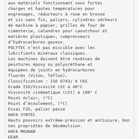
aux matériels fonctionnant sous fortes
charges et hautes températures pour
engrenages, réducteurs à roue en bronze
et vis sans fin, paliers, cylindres sécheurs
de machine à papier, grilles de four de
cimenterie, calandres pour caoutchouc et
matières plastiques, compresseurs
d’hydrocarbures gazeux.
POLYTEC n’est pas miscible avec les
lubrifiants minéraux classiques.
Les machines doivent être revêtues de
peintures époxy ou polyuréthane et
équipées de joints en hydrocarbures
fluorés (Viton, Téflon).
Classification : ISO 6743/ 6 CKS
Grade ISO/Viscosité cSt à 40°C
Viscosité cinématique (cSt) à 100° C
Point éclair, (°C)
Point d’écoulement, (°C)
Essai FZG, palier passe
HAFA SYNTEC
Hauts pouvoirs extrême-pression et antiusure, bon
nes propriétés de désémulsion.
HAFA MOUWAN
GEAR