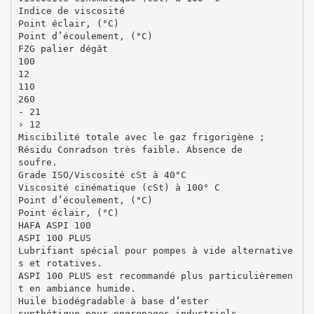
Indice de viscosité
Point éclair, (°C)
Point d’écoulement, (°C)
FZG palier dégât
100
12
110
260
- 21
› 12
Miscibilité totale avec le gaz frigorigène ;
Résidu Conradson très faible. Absence de
soufre.
Grade ISO/Viscosité cSt à 40°C
Viscosité cinématique (cSt) à 100° C
Point d’écoulement, (°C)
Point éclair, (°C)
HAFA ASPI 100
ASPI 100 PLUS
Lubrifiant spécial pour pompes à vide alternative
s et rotatives.
ASPI 100 PLUS est recommandé plus particulièremen
t en ambiance humide.
Huile biodégradable à base d’ester
synthétique pour engrenages industriels.