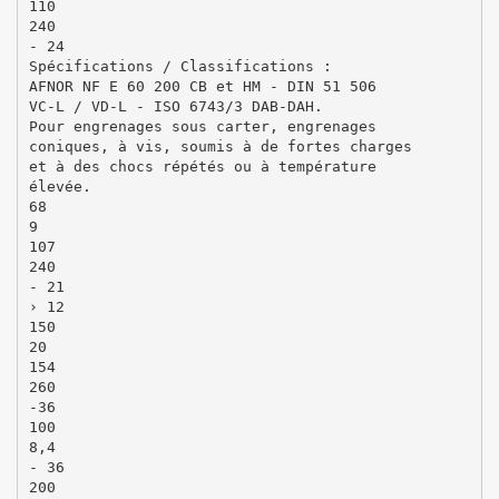
110
240
- 24
Spécifications / Classifications :
AFNOR NF E 60 200 CB et HM - DIN 51 506
VC-L / VD-L - ISO 6743/3 DAB-DAH.
Pour engrenages sous carter, engrenages
coniques, à vis, soumis à de fortes charges
et à des chocs répétés ou à température
élevée.
68
9
107
240
- 21
› 12
150
20
154
260
-36
100
8,4
- 36
200