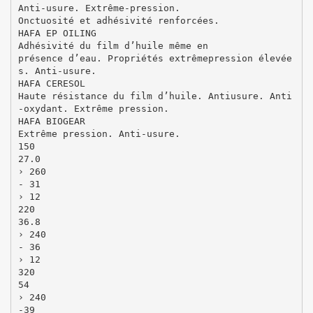
Anti-usure. Extrême-pression.
Onctuosité et adhésivité renforcées.
HAFA EP OILING
Adhésivité du film d’huile même en
présence d’eau. Propriétés extrêmepression élevée
s. Anti-usure.
HAFA CERESOL
Haute résistance du film d’huile. Antiusure. Anti
-oxydant. Extrême pression.
HAFA BIOGEAR
Extrême pression. Anti-usure.
150
27.0
› 260
- 31
› 12
220
36.8
› 240
- 36
› 12
320
54
› 240
-39