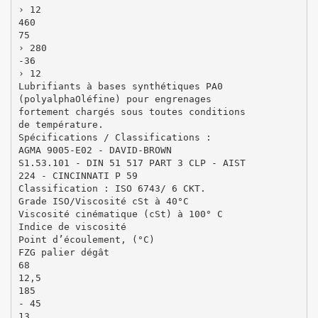
› 12
460
75
› 280
-36
› 12
Lubrifiants à bases synthétiques PA0
(polyalphaOléfine) pour engrenages
fortement chargés sous toutes conditions
de température.
Spécifications / Classifications :
AGMA 9005-E02 - DAVID-BROWN
S1.53.101 - DIN 51 517 PART 3 CLP - AIST
224 - CINCINNATI P 59
Classification : ISO 6743/ 6 CKT.
Grade ISO/Viscosité cSt à 40°C
Viscosité cinématique (cSt) à 100° C
Indice de viscosité
Point d’écoulement, (°C)
FZG palier dégât
68
12,5
185
- 45
13