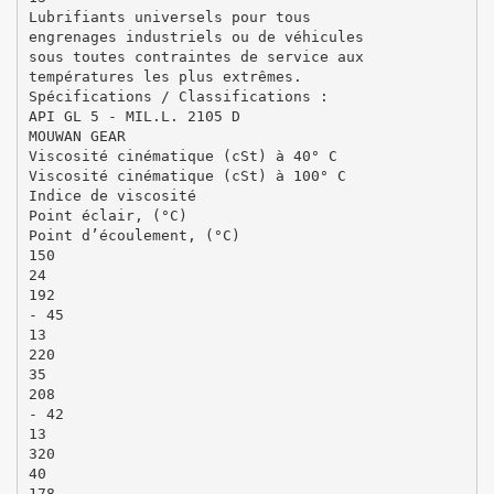
Lubrifiants universels pour tous
engrenages industriels ou de véhicules
sous toutes contraintes de service aux
températures les plus extrêmes.
Spécifications / Classifications :
API GL 5 - MIL.L. 2105 D
MOUWAN GEAR
Viscosité cinématique (cSt) à 40° C
Viscosité cinématique (cSt) à 100° C
Indice de viscosité
Point éclair, (°C)
Point d’écoulement, (°C)
150
24
192
- 45
13
220
35
208
- 42
13
320
40
178