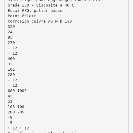
Grade ISO / Viscosité à 40°C
Essai FZG, palier passe
Point éclair
Corrosion cuivre ASTM D 130
320
24
95
270
- 12
› 12
460
32
101
280
- 12
› 12
680 1000
43
53
106 100
280 285
-9
-5
› 12 › 12