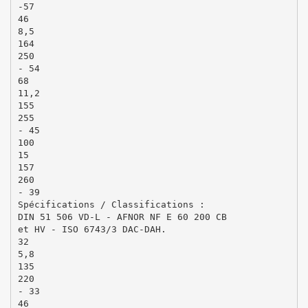
-57
46
8,5
164
250
- 54
68
11,2
155
255
- 45
100
15
157
260
- 39
Spécifications / Classifications :
DIN 51 506 VD-L - AFNOR NF E 60 200 CB
et HV - ISO 6743/3 DAC-DAH.
32
5,8
135
220
- 33
46