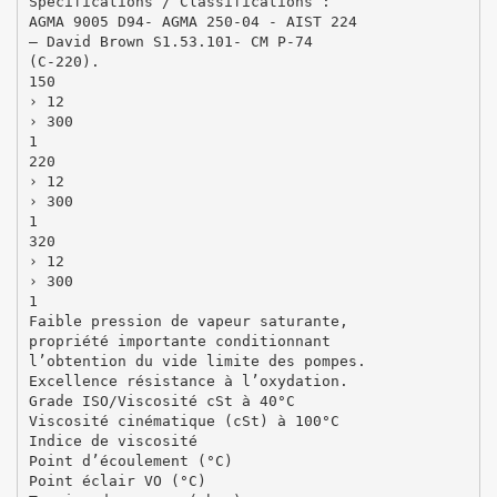
Spécifications / Classifications :
AGMA 9005 D94- AGMA 250-04 - AIST 224
– David Brown S1.53.101- CM P-74
(C-220).
150
› 12
› 300
1
220
› 12
› 300
1
320
› 12
› 300
1
Faible pression de vapeur saturante,
propriété importante conditionnant
l’obtention du vide limite des pompes.
Excellence résistance à l’oxydation.
Grade ISO/Viscosité cSt à 40°C
Viscosité cinématique (cSt) à 100°C
Indice de viscosité
Point d’écoulement (°C)
Point éclair VO (°C)