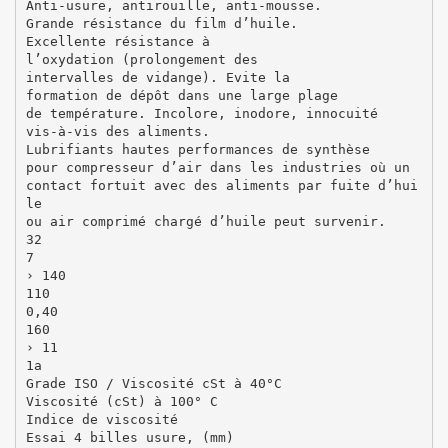
Anti-usure, antirouille, anti-mousse.
Grande résistance du film d’huile.
Excellente résistance à
l’oxydation (prolongement des
intervalles de vidange). Evite la
formation de dépôt dans une large plage
de température. Incolore, inodore, innocuité
vis-à-vis des aliments.
Lubrifiants hautes performances de synthèse
pour compresseur d’air dans les industries où un
contact fortuit avec des aliments par fuite d’hui
le
ou air comprimé chargé d’huile peut survenir.
32
7
› 140
110
0,40
160
› 11
1a
Grade ISO / Viscosité cSt à 40°C
Viscosité (cSt) à 100° C
Indice de viscosité
Essai 4 billes usure, (mm)