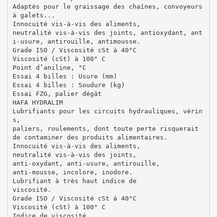
Adaptés pour le graissage des chaînes, convoyeurs
à galets...
Innocuité vis-à-vis des aliments,
neutralité vis-à-vis des joints, antioxydant, ant
i-usure, antirouille, antimousse.
Grade ISO / Viscosité cSt à 40°C
Viscosité (cSt) à 100° C
Point d’aniline, °C
Essai 4 billes : Usure (mm)
Essai 4 billes : Soudure (kg)
Essai FZG, palier dégât
HAFA HYDRALIM
Lubrifiants pour les circuits hydrauliques, vérin
s,
paliers, roulements, dont toute perte risquerait
de contaminer des produits alimentaires.
Innocuité vis-à-vis des aliments,
neutralité vis-à-vis des joints,
anti-oxydant, anti-usure, antirouille,
anti-mousse, incolore, inodore.
Lubrifiant à très haut indice de
viscosité.
Grade ISO / Viscosité cSt à 40°C
Viscosité (cSt) à 100° C
Indice de viscosité