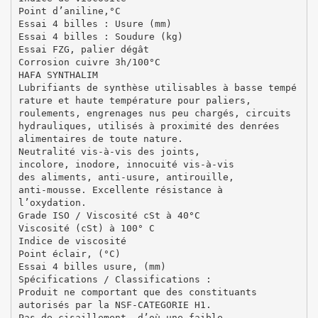
Point d’aniline,°C
Essai 4 billes : Usure (mm)
Essai 4 billes : Soudure (kg)
Essai FZG, palier dégât
Corrosion cuivre 3h/100°C
HAFA SYNTHALIM
Lubrifiants de synthèse utilisables à basse tempé
rature et haute température pour paliers,
roulements, engrenages nus peu chargés, circuits
hydrauliques, utilisés à proximité des denrées
alimentaires de toute nature.
Neutralité vis-à-vis des joints,
incolore, inodore, innocuité vis-à-vis
des aliments, anti-usure, antirouille,
anti-mousse. Excellente résistance à
l’oxydation.
Grade ISO / Viscosité cSt à 40°C
Viscosité (cSt) à 100° C
Indice de viscosité
Point éclair, (°C)
Essai 4 billes usure, (mm)
Spécifications / Classifications :
Produit ne comportant que des constituants
autorisés par la NSF-CATEGORIE H1.
Pas de cisaillement, d’où une faible