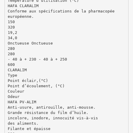
Température d’utilisation (°C)
HAFA CLARALIM
Conforme aux spécifications de la pharmacopée
européenne.
150
320
19,2
34,0
Onctueuse Onctueuse
280
280
- 40 à + 230 - 40 à + 250
600
CLARALIM
Type
Point éclair,(°C)
Point d’écoulement, (°C)
Couleur
Odeur
HAFA PV-ALIM
Anti-usure, antirouille, anti-mousse.
Grande résistance du film d’huile.
incolore, inodore, innocuité vis-à-vis
des aliments.
Filante et épaisse