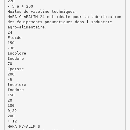
220
- 5 à + 260
Huiles de vaseline techniques.
HAFA CLARALIM 24 est idéale pour la lubrification
des équipements pneumatiques dans l’industrie
agro-alimentaire.
24
Fluide
150
-36
Incolore
Inodore
70
Epaisse
200
-6
lncolore
Inodore
150
20
100
0,32
200
› 12
HAFA PV-ALIM S