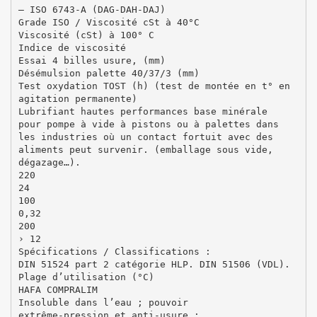
– ISO 6743-A (DAG-DAH-DAJ)
Grade ISO / Viscosité cSt à 40°C
Viscosité (cSt) à 100° C
Indice de viscosité
Essai 4 billes usure, (mm)
Désémulsion palette 40/37/3 (mm)
Test oxydation TOST (h) (test de montée en t° en
agitation permanente)
Lubrifiant hautes performances base minérale
pour pompe à vide à pistons ou à palettes dans
les industries où un contact fortuit avec des
aliments peut survenir. (emballage sous vide,
dégazage…).
220
24
100
0,32
200
› 12
Spécifications / Classifications :
DIN 51524 part 2 catégorie HLP. DIN 51506 (VDL).
Plage d’utilisation (°C)
HAFA COMPRALIM
Insoluble dans l’eau ; pouvoir
extrême-pression et anti-usure ;