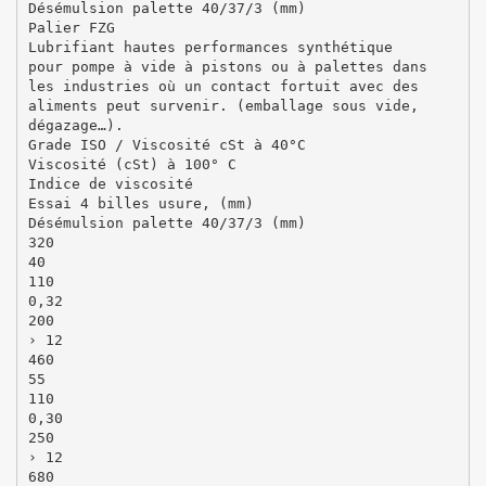
Désémulsion palette 40/37/3 (mm)
Palier FZG
Lubrifiant hautes performances synthétique
pour pompe à vide à pistons ou à palettes dans
les industries où un contact fortuit avec des
aliments peut survenir. (emballage sous vide,
dégazage…).
Grade ISO / Viscosité cSt à 40°C
Viscosité (cSt) à 100° C
Indice de viscosité
Essai 4 billes usure, (mm)
Désémulsion palette 40/37/3 (mm)
320
40
110
0,32
200
› 12
460
55
110
0,30
250
› 12
680