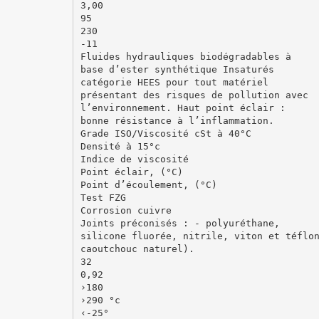
3,00
95
230
-11
Fluides hydrauliques biodégradables à
base d’ester synthétique Insaturés
catégorie HEES pour tout matériel
présentant des risques de pollution avec
l’environnement. Haut point éclair :
bonne résistance à l’inflammation.
Grade ISO/Viscosité cSt à 40°C
Densité à 15°c
Indice de viscosité
Point éclair, (°C)
Point d’écoulement, (°C)
Test FZG
Corrosion cuivre
Joints préconisés : - polyuréthane,
silicone fluorée, nitrile, viton et téflo
caoutchouc naturel).
32
0,92
›180
›290 °c
‹-25°