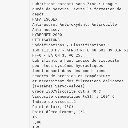
Lubrifiant garanti sans Zinc : Longue
durée de service, évite la formation de
dépôt.
HAFA ISODEX
Anti-usure. Anti-oxydant. Antirouille.
Anti-mousse.
HYDRONET 2000
UTILISATIONS
Spécifications / Classifications :
ISO 11158 HV - AFNOR NF E 48 603 HV DIN 5
HF-0 - EATON 35 VQ 25.
Lubrifiants à haut indice de viscosité
pour tous systèmes hydrauliques
fonctionnant dans des conditions
sévères de pression et température
et nécessitant des filtrations délicates.
(systèmes Servo-valves).
Grade ISO/Viscosité cSt à 40°C
Viscosité cinématique (cSt) à 100° C
Indice de viscosité
Point éclair, (°C)
Point d’écoulement, (°C)
15
3,80
150