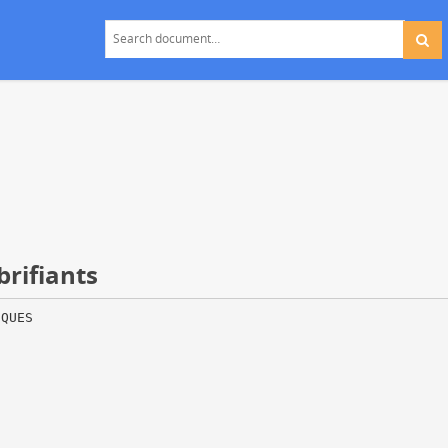
brifiants
IQUES