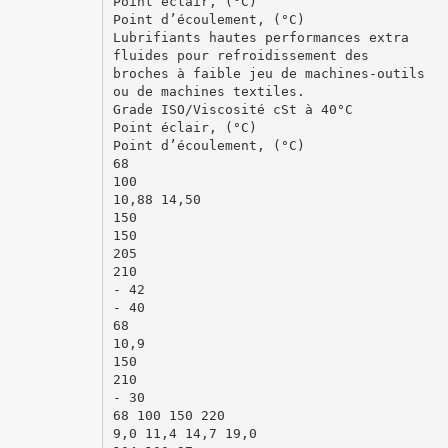
Point éclair, (°C)
Point d’écoulement, (°C)
Lubrifiants hautes performances extra
fluides pour refroidissement des
broches à faible jeu de machines-outils
ou de machines textiles.
Grade ISO/Viscosité cSt à 40°C
Point éclair, (°C)
Point d’écoulement, (°C)
68
100
10,88 14,50
150
150
205
210
- 42
- 40
68
10,9
150
210
- 30
68 100 150 220
9,0 11,4 14,7 19,0