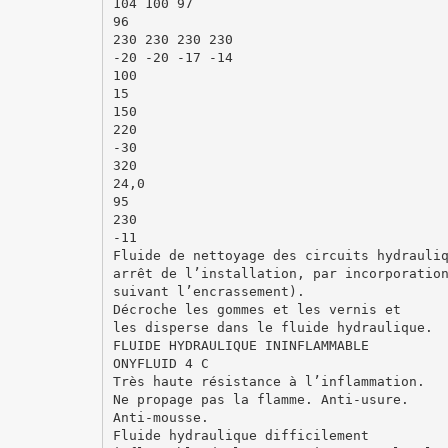
104 100 97
96
230 230 230 230
-20 -20 -17 -14
100
15
150
220
-30
320
24,0
95
230
-11
Fluide de nettoyage des circuits hydrauli
arrêt de l’installation, par incorporatio
suivant l’encrassement).
Décroche les gommes et les vernis et
les disperse dans le fluide hydraulique.
FLUIDE HYDRAULIQUE ININFLAMMABLE
ONYFLUID 4 C
Très haute résistance à l’inflammation.
Ne propage pas la flamme. Anti-usure.
Anti-mousse.
Fluide hydraulique difficilement