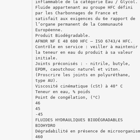
inflammable de la catégorie Eau / Glycol.
Fluide appartenant au groupe HFC défini
par les Charbonnages de France et
satisfait aux exigences du 6e rapport de
l’organe permanent de la Communauté
Européenne.
Produit Biodégradable.
AFNOR NF E 48 600 HFC – ISO 6743/4 HFC.
Contrôle en service : veiller à maintenir
la teneur en eau du produit à sa valeur
initiale.
Joints préconisés : - nitrile, butyle,
EPDM, caoutchouc naturel et viton.
(Proscrire les joints en polyuréthane,
type AU).
Viscosité cinématique (cSt) à 40° C
Teneur en eau, % poids
Point de congélation, (°C)
46
45
-45
FLUIDES HYDRAULIQUES BIODÉGRADABLES
BIOHYDRO
Dégradabilité en présence de microorganis
460