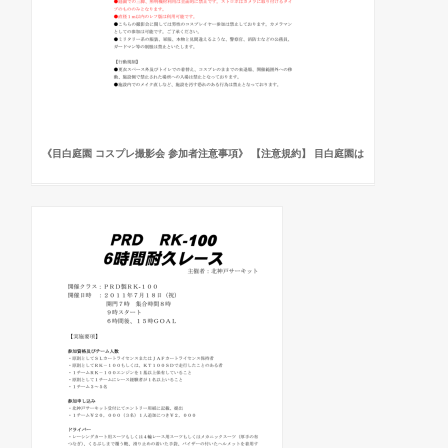
《目白庭園 コスプレ撮影会 参加者注意事項》 【注意規約】 目白庭園は