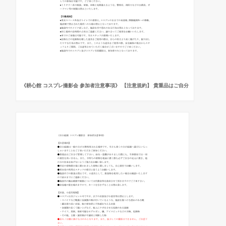
《耕心館 コスプレ撮影会 参加者注意事項》 【注意規約】 貴重品はご自分