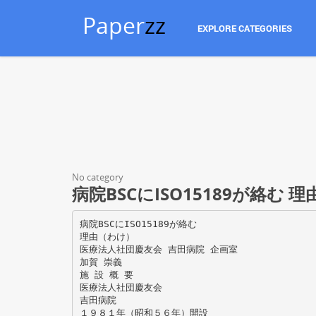
Paper
zz
EXPLORE CATEGORIES
No category
病院BSCにISO15189が絡む 
病院BSCにISO15189が絡む
理由（わけ）
医療法人社団慶友会 吉田病院 企画室
加賀 崇義
施 設 概 要
医療法人社団慶友会
吉田病院
１９８１年（昭和５６年）開設