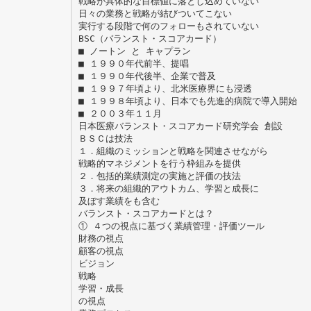
戦略が具体的な目標値に落とし込めていない
日々の業務と戦略が結びついてこない
実行する段階で何のフォローもされていない
BSC（バランスト・スコアカード）
■ ノートン と キャプラン
■ １９９０年代前半、提唱
■ １９９０年代後半、企業で普及
■ １９９７年頃より、北米医療界にも浸透
■ １９９８年頃より、日本でも先進的病院で導入開始
■ ２００３年１１月
日本医療バランスト・スコアカード研究学会 創設
ＢＳＣは技法
１．組織のミッションと戦略を関連させながら
戦略的マネジメントを行う枠組みを提供
２．包括的業績測定の実施と評価の技法
３．将来の組織的アウトカム、学習と成長に
及ぼす業績をも含む
バランスト・スコアカードとは？
① ４つの視点に基づく業績管理・評価ツール
財務の視点
顧客の視点
ビジョン
戦略
学習・成長
の視点