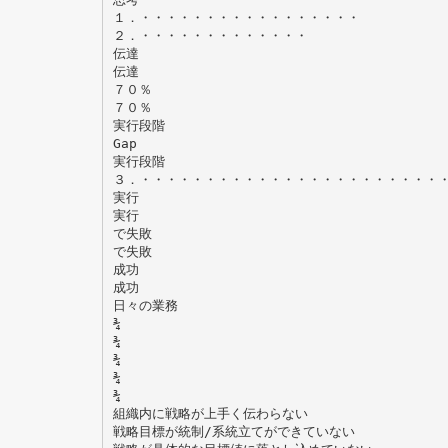
１．・・・・・・・・・・・・・・・・・
２．・・・・・・・・・・・・・
伝達
伝達
７０％
７０％
実行段階
Gap
実行段階
３．・・・・・・・・・・・・・・・・・・・・・・・
実行
実行
で失敗
で失敗
成功
成功
日々の業務
¾
¾
¾
¾
¾
組織内に戦略が上手く伝わらない
戦略目標が統制/系統立てができていない