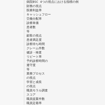
病院BSC 4つの視点における指標の例
財務の視点
医療利益率
キャッシュフロー
労働分配率
診療単価
患者数
等
顧客の視点
患者満足度
診察待ち時間
クレーム件数
健診・検査
リピート率
予約診察時間の
遵守度
等
業務プロセス
の視点
学習と成長
の視点
職員モラル調査
スコア
職員提案件数
職員定着率