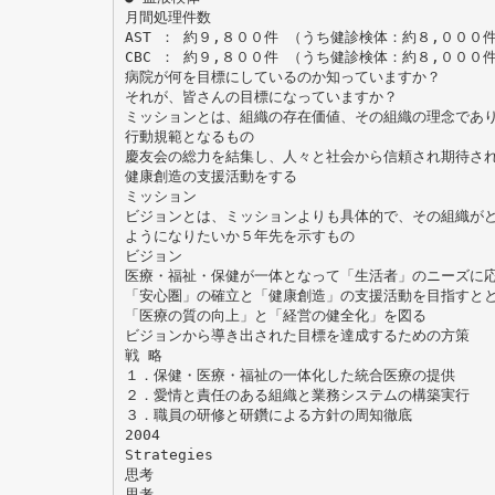
月間処理件数
AST ： 約９,８００件 （うち健診検体：約８,０００
CBC ： 約９,８００件 （うち健診検体：約８,０００
病院が何を目標にしているのか知っていますか？
それが、皆さんの目標になっていますか？
ミッションとは、組織の存在価値、その組織の理念であ
行動規範となるもの
慶友会の総力を結集し、人々と社会から信頼され期待さ
健康創造の支援活動をする
ミッション
ビジョンとは、ミッションよりも具体的で、その組織が
ようになりたいか５年先を示すもの
ビジョン
医療・福祉・保健が一体となって「生活者」のニーズに
「安心圏」の確立と「健康創造」の支援活動を目指すと
「医療の質の向上」と「経営の健全化」を図る
ビジョンから導き出された目標を達成するための方策
戦 略
１．保健・医療・福祉の一体化した統合医療の提供
２．愛情と責任のある組織と業務システムの構築実行
３．職員の研修と研鑽による方針の周知徹底
2004
Strategies
思考
思考