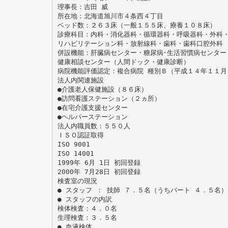
理事長：吉田 威
所在地：北海道旭川市４条西４丁目
ベッド数：２６３床（一般１５５床、療養１０８床）
診療科目：内科・消化器科・循環器科・呼吸器科・外科
リハビリテーション科・放射線科・歯科・歯科口腔外科
併設機能：肝臓病センター・糖尿病･生活習慣病センター
健康相談センター（人間ドック・健康診断）
病院機能評価認定：複合病院 種別Ｂ（平成１４年１１月
法人内関連施設
●介護老人保健施設（８６床）
●訪問看護ステーション（２ヵ所）
●在宅介護支援センター
●ヘルパーステーション
法人内職員数：５５０人
ＩＳＯ認証取得
ISO 9001
ISO 14001
1999年 6月 1日 初回登録
2000年 7月28日 初回登録
検査室の現況
● スタッフ ： 技師 ７．５名（うちパート ４．５名）
● スタッフの内訳
検体検査：４．０名
生理検査：３．５名
● 血液検体