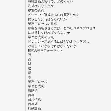
戦略計画の実行で、どのくらい
利益増になったか
顧客の視点
ビジョンを達成するには顧客に何を
提示しなければならないか
業務プロセスの視点
顧客を満足させるには、どのビジネスプロセス
に卓越しなければならないか
学習と成長の視点
ビジョンを達成するにはどのように学習し、
改善していかなければならないか
BSCの基本フォーマット
視
点
財
務
顧
客
業務プロセス
学習と成長
戦略的
目標
成果指標
目標値
行動計画