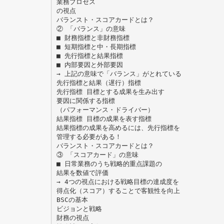
業務プロセス
の視点
バランスト・スコアカードとは？
② 「バランス」の意味
■ 財務指標と非財務指標
■ 短期指標と中・長期指標
■ 先行指標と結果指標
■ 内部要因と外部要因
→ 上記の意味で「バランス」がとれている
先行指標と結果（遅行）指標
先行指標 目標とする成果を生み出す
要因に関係する指標
（パフォーマンス・ドライバー）
結果指標 目標の成果を表す指標
結果指標の成果を高めるには、先行指標を
管理する必要がある！
バランスト・スコアカードとは？
③ 「スコアカード」の意味
■ 日常業務のうち戦略的重点課題の
結果を数値で評価
→ 4つの視点における戦略目標の達成度を
得点化（スコア）することで客観性を向上
BSCの基本
ビジョンと戦略
財務の視点