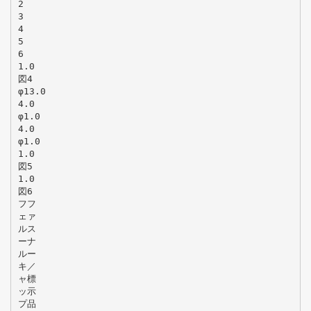
2
3
4
5
6
1.0
図4
φ13.0
4.0
φ1.0
4.0
φ1.0
1.0
図5
1.0
図6
フフ
ェァ
ルス
ーナ
ルー
キ／
ャ標
ッ示
プ品