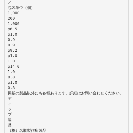
／
包装単位（個）
1,000
200
1,000
φ6.5
φ1.0
0.9
0.9
φ9.2
φ1.0
1.0
φ14.0
1.0
0.8
φ1.0
0.8
掲載の製品以外にも各種あります。詳細はお問い合わせください。
デ
ィ
ッ
プ
製
品
（株）名取製作所製品