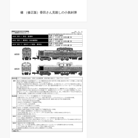
橡 （修正版）香田さん見殺しの小泉糾弾