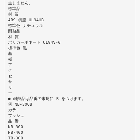
生じません。
標準品
材 質
ABS 樹脂 UL94HB
標準色 ナチュラル
耐熱品
材 質
ポリカーボネート UL94V-0
標準色 黒
基
板
ア
ク
セ
サ
リ
ー
● 耐熱品は品番の末尾に B をつけます。
例 NB-300B
カラ−
ブッシュ
品 番
NB-300
NB-400
TB-300