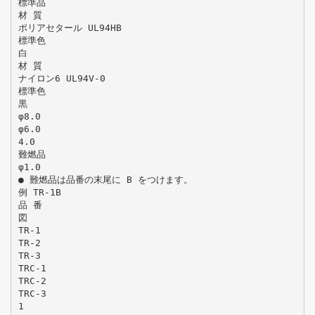
標準品
材 質
ポリアセタール UL94HB
標準色
白
材 質
ナイロン6 UL94V-0
標準色
黒
φ8.0
φ6.0
4.0
難燃品
φ1.0
● 難燃品は品番の末尾に B をつけます。
例 TR-1B
品 番
図
TR-1
TR-2
TR-3
TRC-1
TRC-2
TRC-3
1