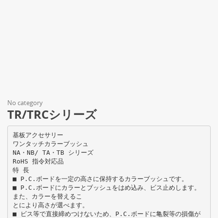
No category
TR/TRCシリーズ
基板アクセサリー
ワンタッチカラーブッシュ
NA・NB/ TA・TB シリーズ
RoHS 指令対応品
特 長
■ P.C.ボードを一定の高さに保持するカラーブッシュです。
■ P.C.ボードにカラーとブッシュをはめ込み、ビス止めします。
また、カラーを替えるこ
とにより高さが選べます。
■ ビス等で直接締めつけないため、P.C.ボードに亀裂等の損傷が