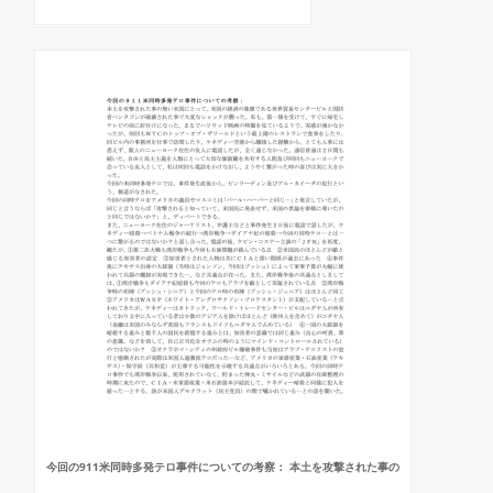
今回の911米同時多発テロ事件についての考察： 本土を攻撃された事の