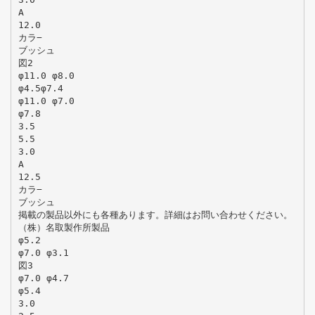
A
12.0
カラ−
ブッシュ
図2
φ11.0 φ8.0
φ4.5φ7.4
φ11.0 φ7.0
φ7.8
3.5
5.5
3.0
A
12.5
カラ−
ブッシュ
掲載の製品以外にも各種あります。詳細はお問い合わせください。
（株）名取製作所製品
φ5.2
φ7.0 φ3.1
図3
φ7.0 φ4.7
φ5.4
3.0