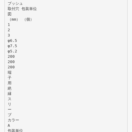
ブッシュ
取付穴 包装単位
図
（mm） （個）
1
2
3
φ6.5
φ7.5
φ5.2
200
200
200
端
子
用
絶
縁
ス
リ
ー
ブ
カラー
A
包装単位