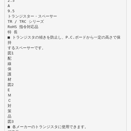
2.5
A
9.5
トランジスター・スペーサー
TR / TRC シリーズ
RoHS 指令対応品
特 長
■ トランジスタの傾きを防止し、P.C.ボードから一定の高さで保
持
するスペーサーです。
図1
配
線
保
護
材
図2
E
Ｍ
Ｃ
対
策
品
図3
■ 各メーカーのトランジスタに使用できます。