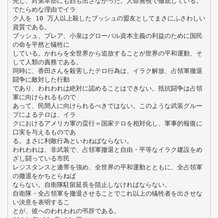
先し、対策本部にも顔も出さなかった。人命無視で徹底している。
でたらめな理由でイラ
ク人を 10 万人以上殺したブッシュの盟友としてまさにふさわしい
資質である。
ブッシュ、ブレア、小泉はグローバル資本主義の利益のために国民
の命を平然と犠牲に
している。かれらを全世界から追放することが世界の平和運動、そ
して人類の責務である。
同時に、香田さんを殺害したテロ行為は、イラク解放、占領軍撤退
闘争に敵対した行動
であり、われわれは絶対に認めることはできない。抵抗闘争は占領
軍に向けられるもので
あって、民間人に向けられるべきではない。このような武装グルー
プによるテロは、イラ
クにおけるアメリカ軍の蛮行＝国家テロを相対化し、軍事的報復に
口実を与えるものであ
る。まさに利敵行為といわねばならない。
われわれは、非武装で、占領軍撤退と自由・平等なイラク建設をめ
ざし闘っている市民
レジスタンスと連帯を強め、全世界の平和運動とともに、全占領軍
の撤退をかちとらねば
ならない。自衛隊駐留延長を阻止しなければならない。
自衛隊・全占領軍を撤退させることでこれ以上の犠牲者を出させな
い決意を表明するこ
とが、彼へのわれわれの弔辞である。