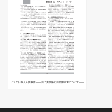
イラク日本人人質事件 ――自己責任論と自衛隊派遣について――