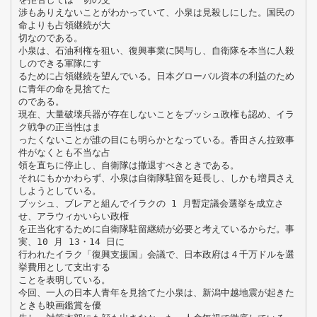
渉もありえないことがわかっていて、小泉は見殺しにした。国民の
命よりも占領継続が大
切なのである。
小泉は、石油利権を狙い、復興事業に関与し、自衛隊を本当に人殺
しのできる軍隊にす
るために占領継続を望んでいる。日本グローバル資本の利益のため
に青年の命を見捨てた
のである。
現在、大量破壊兵器が存在しないことをブッシュ政権も認め、イラ
ク戦争の正当性はま
ったくないことが誰の目にも明らかとなっている。香田さん拉致事
件がなくとも不当な占
領を直ちに停止し、自衛隊は撤退すべきときである。
それにもかかわらず、小泉は自衛隊駐留を延長し、しかも増員さえ
しようとしている。
ブッシュ、ブレアと組んでイラクの 1 月暫定議会選挙を成立さ
せ、アラウィかいらい政権
を正当化するために自衛隊駐留継続が必要と考えているからだ。事
実、10 月 13・14 日に
行われたイラク「復興支援国」会議で、日本政府は４千万ドルを選
挙費用として支出する
ことを表明している。
今回、一人の日本人青年を見捨てた小泉は、新潟中越地震が起きた
ときも映画鑑賞を優