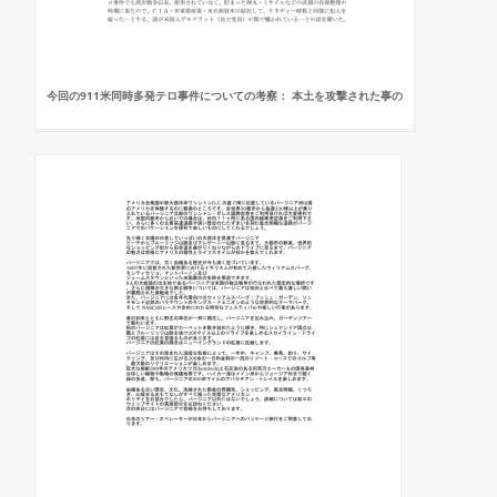
今回の911米同時多発テロ事件についての考察： 本土を攻撃された事の