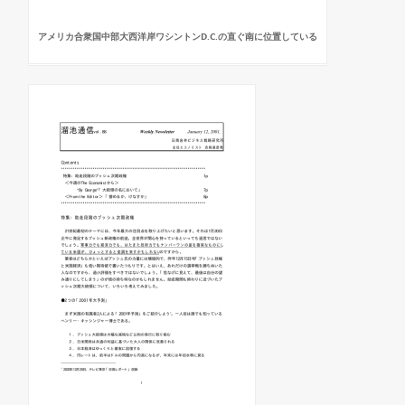
アメリカ合衆国中部大西洋岸ワシントンD.C.の直ぐ南に位置している