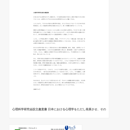
心理科学研究会設立趣意書 日本における心理学をただし発展させ、その