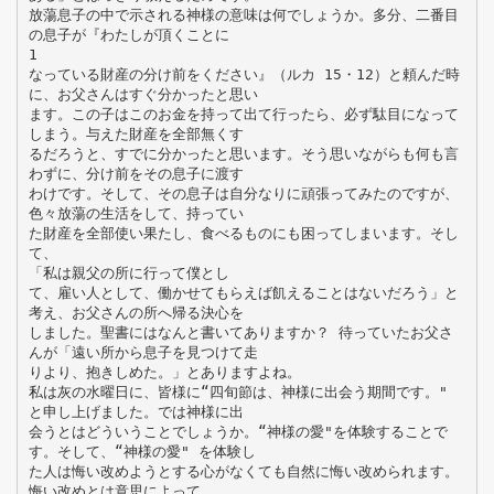
放蕩息子の中で示される神様の意味は何でしょうか。多分、二番目
の息子が『わたしが頂くことに
1
なっている財産の分け前をください』（ルカ 15・12）と頼んだ時
に、お父さんはすぐ分かったと思い
ます。この子はこのお金を持って出て行ったら、必ず駄目になって
しまう。与えた財産を全部無くす
るだろうと、すでに分かったと思います。そう思いながらも何も言
わずに、分け前をその息子に渡す
わけです。そして、その息子は自分なりに頑張ってみたのですが、
色々放蕩の生活をして、持ってい
た財産を全部使い果たし、食べるものにも困ってしまいます。そし
て、
「私は親父の所に行って僕とし
て、雇い人として、働かせてもらえば飢えることはないだろう」と
考え、お父さんの所へ帰る決心を
しました。聖書にはなんと書いてありますか？ 待っていたお父さ
んが「遠い所から息子を見つけて走
りより、抱きしめた。」とありますよね。
私は灰の水曜日に、皆様に“四旬節は、神様に出会う期間です。"
と申し上げました。では神様に出
会うとはどういうことでしょうか。“神様の愛"を体験することで
す。そして、“神様の愛" を体験し
た人は悔い改めようとする心がなくても自然に悔い改められます。
悔い改めとは意思によって、