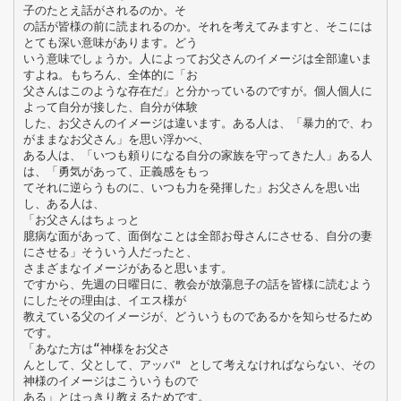
子のたとえ話がされるのか。そ
の話が皆様の前に読まれるのか。それを考えてみますと、そこには
とても深い意味があります。どう
いう意味でしょうか。人によってお父さんのイメージは全部違いま
すよね。もちろん、全体的に「お
父さんはこのような存在だ」と分かっているのですが。個人個人に
よって自分が接した、自分が体験
した、お父さんのイメージは違います。ある人は、「暴力的で、わ
がままなお父さん」を思い浮かべ、
ある人は、「いつも頼りになる自分の家族を守ってきた人」ある人
は、「勇気があって、正義感をもっ
てそれに逆らうものに、いつも力を発揮した」お父さんを思い出
し、ある人は、
「お父さんはちょっと
臆病な面があって、面倒なことは全部お母さんにさせる、自分の妻
にさせる」そういう人だったと、
さまざまなイメージがあると思います。
ですから、先週の日曜日に、教会が放蕩息子の話を皆様に読むよう
にしたその理由は、イエス様が
教えている父のイメージが、どういうものであるかを知らせるため
です。
「あなた方は“神様をお父さ
んとして、父として、アッバ" として考えなければならない、その
神様のイメージはこういうもので
ある」とはっきり教えるためです。