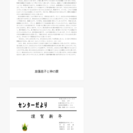
放蕩息子と神の愛