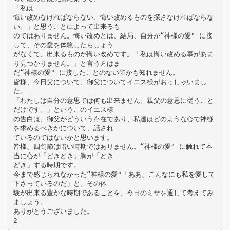
「私は
悔い改めなければならない、悔い改めるものを探さなければならな
い。」と思うことによって出来るも
のではありません。悔い改めとは、結局、自分が“神様の愛" に接
して、その愛を体験したらしょう
がなくて、出来るものが悔い改めです。「私は悔い改める事があま
り見つかりません。」と言う方はま
だ“神様の愛" に接したことのない印かも知れません。
皆様、今日父について、御父についてイエス様がおっしゃいまし
た。
「わたしは自分の意思では何も出来ません。親父の意思に従うこと
だけです。」というこのイエス様
の告白は、御父がどういう存在であり、私達はどのような心で神様
を求めるべきかについて、話され
ているのではないかと思います。
皆様、四旬節は暗い時期ではありません。“神様の愛" に触れて本
当に心が「どきどき」胸が「どき
どき」する時期です。
今まで感じられなかった“神様の愛"「ああ、こんなにも私を愛して
下さっているのだ」と。その体
験が出来る豊かな時期であることを、今日のミサを通して考えてみ
ましょう。
ありがとうございました。