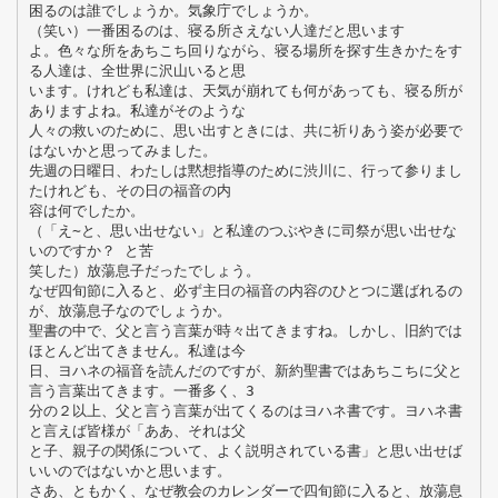
困るのは誰でしょうか。気象庁でしょうか。
（笑い）一番困るのは、寝る所さえない人達だと思います
よ。色々な所をあちこち回りながら、寝る場所を探す生きかたをす
る人達は、全世界に沢山いると思
います。けれども私達は、天気が崩れても何があっても、寝る所が
ありますよね。私達がそのような
人々の救いのために、思い出すときには、共に祈りあう姿が必要で
はないかと思ってみました。
先週の日曜日、わたしは黙想指導のために渋川に、行って参りまし
たけれども、その日の福音の内
容は何でしたか。
（「え∼と、思い出せない」と私達のつぶやきに司祭が思い出せな
いのですか？ と苦
笑した）放蕩息子だったでしょう。
なぜ四旬節に入ると、必ず主日の福音の内容のひとつに選ばれるの
が、放蕩息子なのでしょうか。
聖書の中で、父と言う言葉が時々出てきますね。しかし、旧約では
ほとんど出てきません。私達は今
日、ヨハネの福音を読んだのですが、新約聖書ではあちこちに父と
言う言葉出てきます。一番多く、3
分の２以上、父と言う言葉が出てくるのはヨハネ書です。ヨハネ書
と言えば皆様が「ああ、それは父
と子、親子の関係について、よく説明されている書」と思い出せば
いいのではないかと思います。
さあ、ともかく、なぜ教会のカレンダーで四旬節に入ると、放蕩息