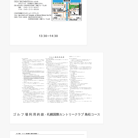
13:30∼14:30
ゴ ル フ 場 利 用 約 款 - 札幌国際カントリークラブ 島松コース