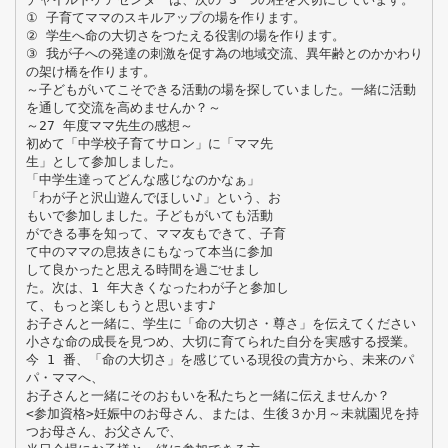
① 子育てママのスキルアップの場を作ります。
② 学生へ命の大切さをつたえる役割の場を作ります。
③ 我が子への発達の刺激を促す為の地域交流、異年齢とのかかわり
の架け橋を作ります。
～子どもがいてこそできる活動の場を探していました。一緒に活動
を通して交流を高めませんか？～
～27 年度ママ先生の感想～
初めて「中学校子育てサロン」に「ママ先
生」として参加しました。
「中学生達ってどんな感じなのかなぁ」
「わが子と沢山遊んでほしい♪」という、お
もいで参加しました。子どもがいても活動
ができる事を知って、ママ友もできて、子育
て中のママの息抜きにもなって本当に参加
して良かったと思える時間を過ごせまし
た。次は、1 年大きくなったわが子と参加し
て、もっと楽しもうと思います♪
お子さんと一緒に、学生に「命の大切さ・尊さ」を伝えてください
小さな命の成長を見つめ、大切に育てられた自分を実感する授業。
今 1 番、「命の大切さ」を感じている現役の貴方から、未来のパ
パ・ママへ、
お子さんと一緒にそのおもいを私たちと一緒に伝えませんか？
<参加資格>妊娠中のお母さん、または、生後３か月～未就園児を持
つお母さん、お父さんで、