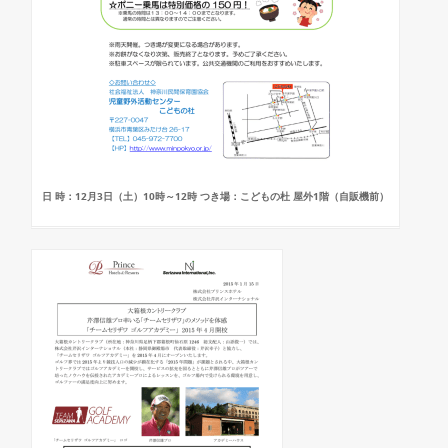
日 時：12月3日（土）10時～12時 つき場：こどもの杜 屋外1階（自販機前）