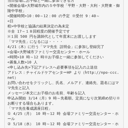
当日会場にお子様と一緒に参加できる方
<開催会場>大野城市内の５中学校「平野・大野・大利・大野東・御
陵中学校」
<開催時間>10：00～12：00 の予定 ※受付 9：40～
<日
程>中学校と協議の結果決定の為未定
※全 17～１８回程度の開催予定です
※１回 500 円を講師代として年度末にお渡しします
「ママ先生」になるには・・・・
4/21（木）に行う「ママ先生 説明会」に参加し登録完了
<会場>大野城市ファミリー交流センター・ホール
<時間>10 時～12 時※お子様と一緒に参加してください
<募集人数>10 人
<申し込み先>下記アドレスへ必要事項を記入の上送信
アドレス：チャイルドケアセンターHP より（http://npo-ccc.
net）
お問い合わせをクリックし、氏名、メルアド、連絡先、題名にはマ
マ先生と記入
メッセージ本文にお子様のお名前、年齢を記入
申込み開始 3/14（月）9 時～先着順。定員になり次第締め切り※
お断りする場合もあります。
「ママ先生養成講座日程」
① 4/25（月） 10 時～12 時 会場ファミリー交流センター・ホ
ール
② 5/18（水） 10 時～12 時 会場ファミリー交流センター・ホ