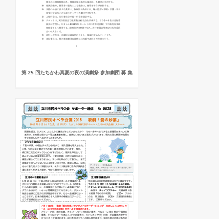
第 25 回たちかわ真夏の夜の演劇祭 参加劇団 募 集