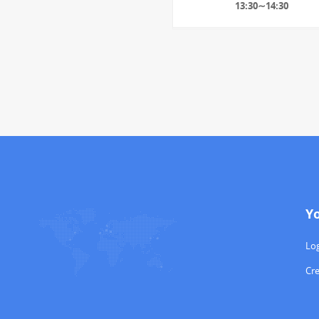
13:30∼14:30
Y
Log
Cr