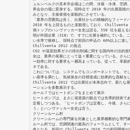
ュルンベルクの見本市会場はこの間、冷蔵・冷凍、空調
界会合の場に変身する。現時点で 2010 年の出展面積の
みとなり、主催者側を楽観的にさせている。
「業界の雰囲気は良く、出展社からの積極的なフィード
2010 年を上回るものと楽観視しており、Chillvent
側トップのハンヴァッカー女史は語る。550 社を超える
弱が外国企業（318）で、すでに出展を確約している。
い水準で推移し、現時点で前回の申込の 60%以上に達し
Chillventa 2012 の焦点
CO2 や温室効果ガスの排出削減に関する国内外の法的
全は、業界の発展にとって益々重要になっている。さら
ー効率に対する要求も一層高まっている。従って、革新
ネである。
これについては、システムでもコンポーネントでも、そ
い基準を満たし、気候保全の目標達成に効果的な貢献を
Chillventa 2012 では出展社が未来志向で、新
ーションを多数展示する。
ホール７ではヒートポンプをまとめて展示
ヒートポンプは、まさに省資源の観点では先導的技術で
定着しつつある。「ヒートポンプは定着し、今後、さら
う」とハンヴァッカー女史は言う。
クリーンルーム村
クリーンルームの専門家を対象とした業界横断的な専門
ルーム村では、空調関連の最高のフォーラムとして、す
色となる。前回の Chillventa 2010 での初回