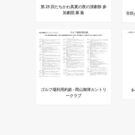
第 25 回たちかわ真夏の夜の演劇祭 参
加劇団 募 集
市民
ゴルフ場利用約款 - 岡山御津カントリ
ークラブ