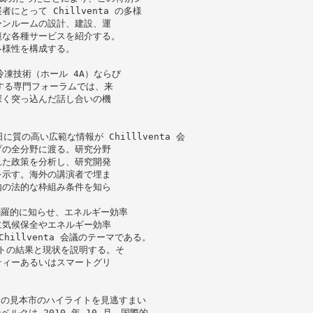
とって Chillventa の多様
ーンルームの設計、建設、運
範な各種サービスを紹介する。
多様性を構成する。
凍技術（ホール 4A）ならび
する専門フォーラムでは、来
深く突っ込んだ話し合いの機
 日に質の高い広範な情報が Chilllventa 会
プの全分野に渡る。研究分野
れた政策を分析し、研究開発
を示す。海外の講演者で埋ま
内の法的な枠組み条件を知ら
いて網羅的に知らせ、エネルギー効率
に気候保全やエネルギー効率
illventa 会議のテーマである。
クトの結果と現状を説明する。そ
ティーあるいはスマートグリ
た。この見本市のハイライトを見逃すまい
ルクは 2010 年 10 月、国際的