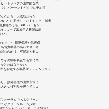
、ヒートポンプの国際的な業
 90 パーセントがすでに予約済
バックから、大成功だった
a 2012 に期待しています」と主催者
出展社のうち、60 パーセント
これによって出展申込状況は高
ている。
規制の中で、環境保護や気候保
に高出力機器の高いエネルギ
的製品の的は、省資源と省エ
してその制御装置でも常に高
しなければならない。
たな基準を設定する製品やシステムソリュ
あり、熱発生機の国際市場に
に大きな役割りを担うでしょ
家フォーラムであるクリーン
べてがクリーンルーム技術一
開催が成功だったことにより、この特別シ