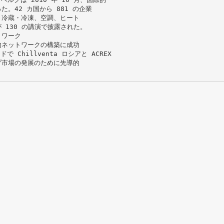
。42 カ国から 881 の企業
、冷蔵・冷凍、空調、ヒート
130 の講演で披露された。
トワーク
的ネットワークの構築に成功
Chillventa ロシアと ACREX
プ市場の発展のために先導的