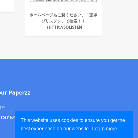
ホームページもご覧ください。「宝塚
ゾリステン」で検索！！
（HTTP://SOLISTEN
our Paperzz
 in
eate new account
This website uses cookies to ensure you get the
best experience on our website.
Learn more