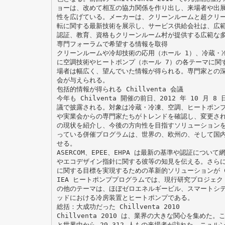
ョーは、改めて相互の協力関係を作り出し、来場者や出展者に
性を広げている。メーカーは、クリーンルームと超クリ
転に関する最新技術を展示し、サービス供給会社は、広
認証、教育、資格もクリーンルーム村が提供する広範な
専門フォーラムで希望する情報を取得
クリーンルームや冷却技術の応用（ホール 1）、冷蔵・冷
に空調技術やヒートポンプ（ホール 7）の各テーマに関
場者は幅広く、望んでいた情報が得られる。専門家との
会が与えられる。
包括的情報が得られる Chillventa 会議
今年も Chilventa 開催の前日、2012 年 10 月 8
議で披露される。対象は冷蔵・冷凍、空調、ヒートポン
や実業会からの専門家たちがトレンドを確認し、変更さ
の現状を紹介し、今後の方向性を目指すソリューション
っている併催プログラムは、世界の、欧州の、そして国
せる。
ASERCOM、EPEE、EHPA は最新の基準や認証につ
やエコデザイン指針に関する彼等の知見を伝える。さら
に関する目標を実現するための革新的ソリューションが Ch
IEA ヒートポンププログラムでは、現行研究プロジェ
の他のテーマは、ほぼゼロエネルギービル、スマートシ
ッドにおける冷房装置とヒートポンプである。
総括：大成功だった Chillventa 2010
Chillventa 2010 は、業界の大きな関心を集め
と世界中から 29,312 人もの来場者が訪れた。ニュルンベ