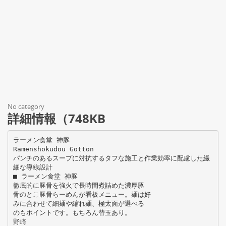
No category
詳細情報（748KB
ラーメン食堂 神豚
Ramenshokudou Gotton
パンチのあるスープに対抗するタフな施工と作業効率に配慮した繊
細な導線設計
■ ラーメン食堂 神豚
徹底的に豚骨を強火で長時間煮詰めた濃厚豚
骨のとこ豚骨らーめんが看板メニュー。麺は好
みに合わせて細麺や縮れ麺、極太面が選べる
のもポイントです。もちろん替玉あり。
野崎