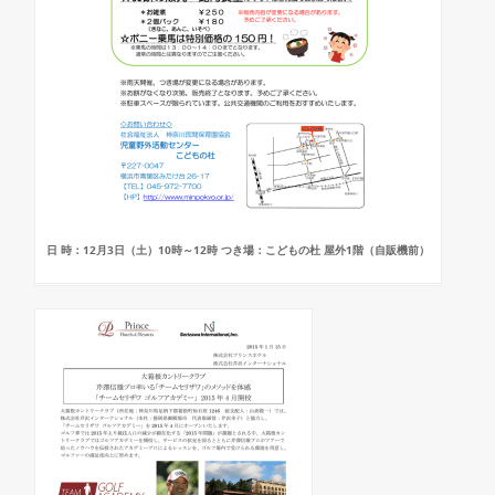
日 時：12月3日（土）10時～12時 つき場：こどもの杜 屋外1階（自販機前）