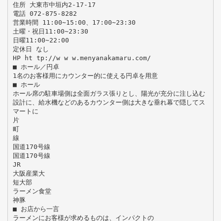
住所 大東市中垣内2-17-17
電話 072-875-8282
営業時間 11:00∼15:00、17:00∼23:30
土曜・祝日11:00∼23:30
日曜11:00∼22:00
定休日 なし
HP ht tp://w w w.menyanakamaru.com/
■ ホール／円卓
1名のお客様用にカウンター的に使える円卓を用意
■ ホール
ホール席の駐車場側は全面ガラス張りとし、陽光が充分に注し込む
設計に、給水機などのあるカウンター側は大きな垂れ幕で隠してス
マートに
片
町
線
国道170号線
国道170号線
JR
大阪産業大
短大部
ラーメン食堂
神豚
■ お店から一言
ラーメンにお客様が求めるものは、インパクトの