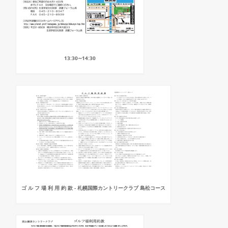
13:30∼14:30
ゴ ル フ 場 利 用 約 款 - 札幌国際カントリークラブ 島松コース