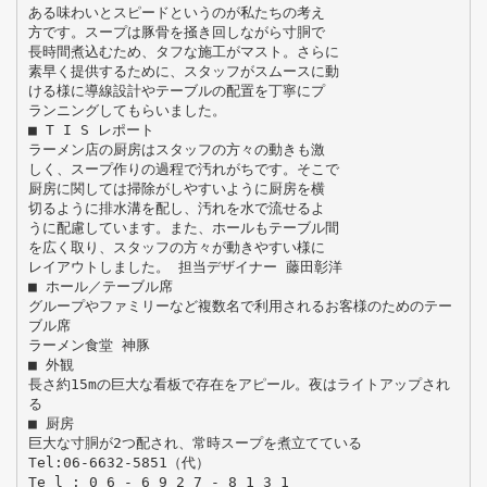
ある味わいとスピードというのが私たちの考え
方です。スープは豚骨を掻き回しながら寸胴で
長時間煮込むため、タフな施工がマスト。さらに
素早く提供するために、スタッフがスムースに動
ける様に導線設計やテーブルの配置を丁寧にプ
ランニングしてもらいました。
■ T I S レポート
ラーメン店の厨房はスタッフの方々の動きも激
しく、スープ作りの過程で汚れがちです。そこで
厨房に関しては掃除がしやすいように厨房を横
切るように排水溝を配し、汚れを水で流せるよ
うに配慮しています。また、ホールもテーブル間
を広く取り、スタッフの方々が動きやすい様に
レイアウトしました。 担当デザイナー 藤田彰洋
■ ホール／テーブル席
グループやファミリーなど複数名で利用されるお客様のためのテー
ブル席
ラーメン食堂 神豚
■ 外観
長さ約15mの巨大な看板で存在をアピール。夜はライトアップされ
る
■ 厨房
巨大な寸胴が2つ配され、常時スープを煮立てている
Tel:06-6632-5851（代）
Te l : 0 6 - 6 9 2 7 - 8 1 3 1