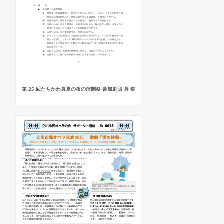
第 25 回たちかわ真夏の夜の演劇祭 参加劇団 募 集