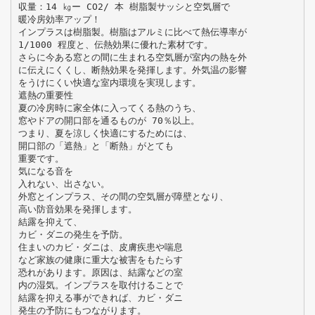
収量：14 ㎏ー CO2/ 本 樹脂製サッシと空気層で
暖冷房効率アップ！
インプラスは樹脂製。樹脂はアルミに比べて熱伝導率が
1/1000 程度と、伝熱効果に優れた素材です。
さらに今ある窓との間に生まれる空気層が室内の熱を外
に伝えにくくし、断熱効果を発揮します。外気温の影響
をうけにくい快適な室内環境を実現します。
遮熱の重要性
夏の冷房時に家全体に入ってくる熱のうち、
窓やドアの開口部を通るものが 70％以上。
つまり、夏を涼しく快適にするためには、
開口部の「遮熱」と「断熱」がとても
重要です。
気になる音を
入れない、出さない。
外窓とインプラス、その間の空気層が障壁となり、
高い防音効果を発揮します。
結露を抑えて、
カビ・ダニの発生を予防。
住まいのカビ・ダニは、皮膚疾患や喘息
など家族の健康に重大な被害をもたらす
恐れがあります。原因は、結露などの室
内の湿気。インプラスを取付けることで
結露を抑える事ができれば、カビ・ダニ