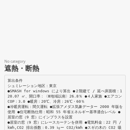
No category
遮熱・断熱
算出条件
シュミレーション地区：東京
●SMASH for windows により算出 ●２階建て / 延べ床面積：1
20.07 ㎡、開口率：〈Ⅲ地域以南〉26.8％ ●４人家族 ●エアコン
COP：3.0 ●暖房：20℃、冷房：26℃・60％
●冷暖房運転：間欠運転 ●拡張アメダス気象データー 2000 年版を
使用 ●住宅断熱仕用：昭和 55 年省エネルギー基準適合レベル ●
居室の窓（9 窓）にインプラスを設置
●居室の窓（9 窓）にレースカーテンを併用 ●電気料金：22 円 /
kWh,CO2 排出係数：0.39 ㎏ー CO2/kWh ●スギの木の CO2 吸