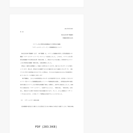
PDF（283.3KB）