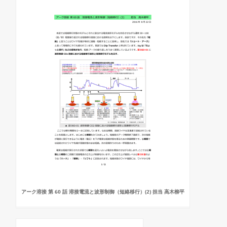
アーク溶接 第 60 話 溶接電流と波形制御（短絡移行）(2) 担当 高木柳平