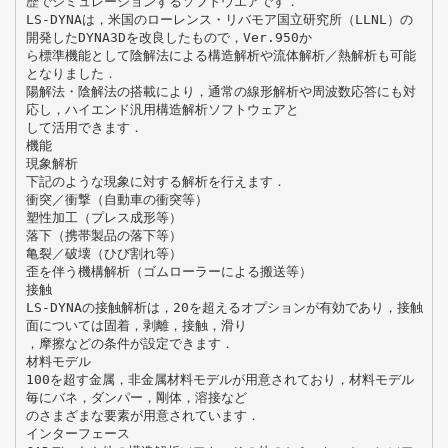
歴でシミュレーションするソフトウエアです．
LS-DYNAは，米国のローレンス・リバモア国立研究所（LLNL）の
開発したDYNA3Dを改良したもので，Ver.950か
ら標準機能として陰解法による構造解析や流体解析／熱解析も可能
となりました．
陽解法・陰解法の搭載により，通常の線形解析や周波数応答にも対
応し，ハイエンド汎用構造解析ソフトウェアと
して活用できます．
機能
現象解析
下記のような現象に対する解析を行えます．
衝突／衝撃（自動車の衝突等）
塑性加工（プレス成形等）
落下（携帯製品の落下等）
亀裂／破壊（ひび割れ等）
歪を伴う機構解析（ゴムローラーによる搬送等）
接触
LS-DYNAの接触解析は，20を超えるオプションが有効であり，接触
面については固着，剥離，接触，滑り
，摩擦などの条件が設定できます．
材料モデル
100を超す金属，非金属材料モデルが用意されており，材料モデル
毎にバネ，ダンパー，剛体，溶接など
のさまざまな要素が用意されています．
インターフェース