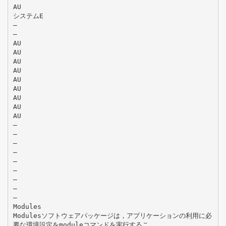
AU
システムE
―
―
AU
AU
AU
AU
AU
AU
AU
AU
AU
―
―
―
―
―
―
―
―
―
Modules
Modulesソフトウェアパッケージは，アプリケーションの利用に必
要な環境設定をmoduleコマンドを実行するこ