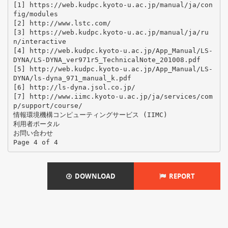
[1] https://web.kudpc.kyoto-u.ac.jp/manual/ja/con
fig/modules
[2] http://www.lstc.com/
[3] https://web.kudpc.kyoto-u.ac.jp/manual/ja/ru
n/interactive
[4] http://web.kudpc.kyoto-u.ac.jp/App_Manual/LS-
DYNA/LS-DYNA_ver971r5_TechnicalNote_201008.pdf
[5] http://web.kudpc.kyoto-u.ac.jp/App_Manual/LS-
DYNA/ls-dyna_971_manual_k.pdf
[6] http://ls-dyna.jsol.co.jp/
[7] http://www.iimc.kyoto-u.ac.jp/ja/services/com
p/support/course/
情報環境機構コンピューティングサービス (IIMC)
利用者ポータル
お問い合わせ
DOWNLOAD
REPORT