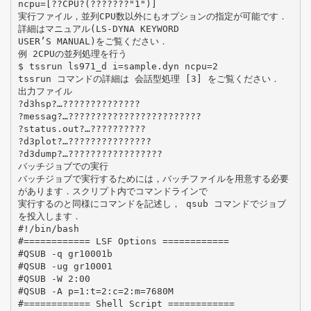
ncpu=[??CPU?(???????"1")]
実行ファイル，並列CPU数以外にもオプションの指定が可能です．
詳細はマニュアル(LS-DYNA KEYWORD
USER’S MANUAL)をご覧ください．
例 2CPUの並列処理を行う
$ tssrun ls971_d i=sample.dyn ncpu=2
tssrun コマンドの詳細は 会話型処理 [3] をご覧ください．
出力ファイル
?d3hsp?…??????????????
?messag?…????????????????????????
?status.out?…??????????
?d3plot?…???????????????
?d3dump?…?????????????????
バッチジョブでの実行
バッチジョブで実行するためには，バッチファイルを用意する必要
があります．スクリプト内でコマンドラインで
実行するのと同様にコマンドを記述し， qsub コマンドでジョブ
を投入します．
#!/bin/bash
#============ LSF Options ============
#QSUB -q gr10001b
#QSUB -ug gr10001
#QSUB -W 2:00
#QSUB -A p=1:t=2:c=2:m=7680M
#============ Shell Script ============