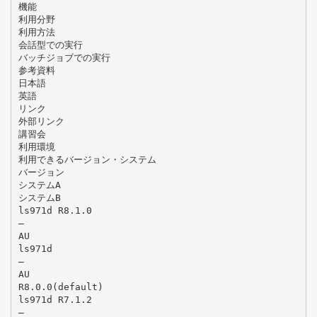
機能
利用分野
利用方法
会話型での実行
バッチジョブでの実行
参考資料
日本語
英語
リンク
外部リンク
講習会
利用環境
利用できるバージョン・システム
バージョン
システムA
システムB
ls971d R8.1.0
―
AU
ls971d
―
AU
R8.0.0(default)
ls971d R7.1.2
―