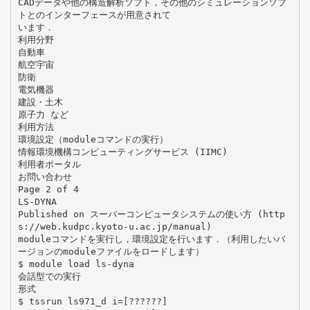
CADデータや他の構造解析ソフト，その他のシミュレーションソフ
トとのインターフェースが用意されて
います．
利用分野
自動車
航空宇宙
防衛
電気機器
建設・土木
原子力 など
利用方法
環境設定（moduleコマンドの実行）
情報環境機構コンピューティングサービス (IIMC)
利用者ポータル
お問い合わせ
Page 2 of 4
LS-DYNA
Published on スーパーコンピュータシステムの使い方 (http
s://web.kudpc.kyoto-u.ac.jp/manual)
moduleコマンドを実行し，環境設定を行います．（利用したいバ
ージョンのmoduleファイルをロードします）
$ module load ls-dyna
会話型での実行
形式
$ tssrun ls971_d i=[??????]