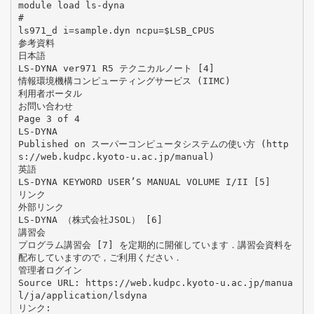
module load ls-dyna
#
ls971_d i=sample.dyn ncpu=$LSB_CPUS
参考資料
日本語
LS-DYNA ver971 R5 テクニカルノート [4]
情報環境機構コンピューティングサービス (IIMC)
利用者ポータル
お問い合わせ
Page 3 of 4
LS-DYNA
Published on スーパーコンピュータシステムの使い方 (http
s://web.kudpc.kyoto-u.ac.jp/manual)
英語
LS-DYNA KEYWORD USER’S MANUAL VOLUME I/II [5]
リンク
外部リンク
LS-DYNA （株式会社JSOL） [6]
講習会
プログラム講習会 [7] を定期的に開催しています．講習会資料を
配布していますので，ご利用ください．
管理者ログイン
Source URL: https://web.kudpc.kyoto-u.ac.jp/manua
l/ja/application/lsdyna
リンク: