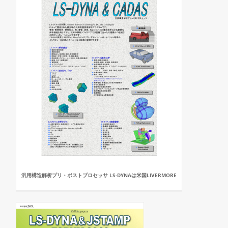
汎用構造解析プリ・ポストプロセッサ LS-DYNAは米国LIVERMORE