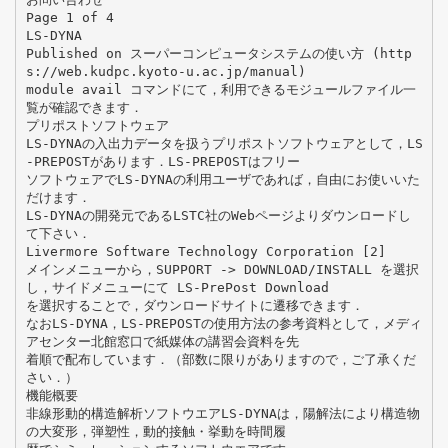
Page 1 of 4
LS-DYNA
Published on スーパーコンピュータシステムの使い方 (http
s://web.kudpc.kyoto-u.ac.jp/manual)
module avail コマンドにて，利用できるモジュールファイル一
覧が確認できます．
プリポストソフトウェア
LS-DYNAの入出力データを扱うプリポストソフトウェアとして，LS
-PREPOSTがあります．LS-PREPOSTはフリー
ソフトウェアでLS-DYNAの利用ユーザであれば，自由にお使いいた
だけます．
LS-DYNAの開発元であるLSTC社のWebページよりダウンロードし
て下さい．
Livermore Software Technology Corporation [2]
メインメニューから，SUPPORT -> DOWNLOAD/INSTALL を選択
し，サイドメニューにて LS-PrePost Download
を選択することで，ダウンロードサイトに遷移できます．
なおLS-DYNA，LS-PREPOSTの使用方法の参考資料として，メディ
アセンター北館窓口で紙媒体の講習会資料を先
着順で配布しています．（部数に限りがありますので，ご了承くだ
さい．）
機能概要
非線形動的構造解析ソフトウエアLS-DYNAは，陽解法により構造物
の大変形，弾塑性，動的接触・挙動を時間履