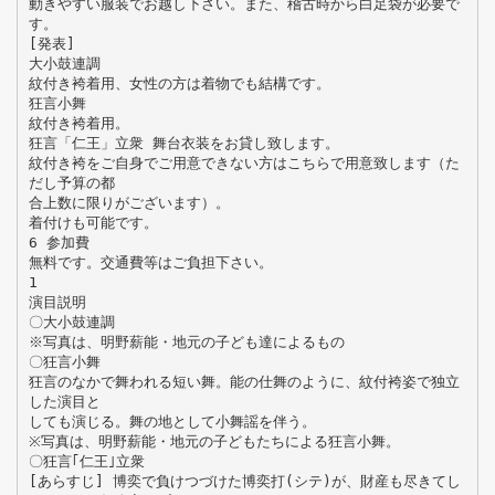
動きやすい服装でお越し下さい。また、稽古時から白足袋が必要で
す。
[発表]
大小鼓連調
紋付き袴着用、女性の方は着物でも結構です。
狂言小舞
紋付き袴着用。
狂言「仁王」立衆 舞台衣装をお貸し致します。
紋付き袴をご自身でご用意できない方はこちらで用意致します（た
だし予算の都
合上数に限りがございます）。
着付けも可能です。
6 参加費
無料です。交通費等はご負担下さい。
1
演目説明
〇大小鼓連調
※写真は、明野薪能・地元の子ども達によるもの
〇狂言小舞
狂言のなかで舞われる短い舞。能の仕舞のように、紋付袴姿で独立
した演目と
しても演じる。舞の地として小舞謡を伴う。
※写真は、明野薪能・地元の子どもたちによる狂言小舞。
〇狂言｢仁王｣立衆
[あらすじ] 博奕で負けつづけた博奕打(シテ)が、財産も尽きてし