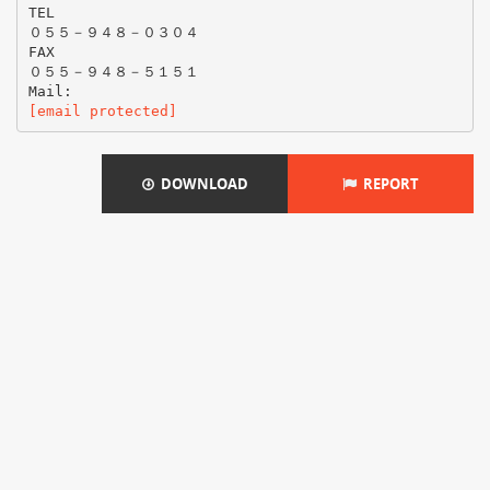
TEL
０５５－９４８－０３０４
FAX
０５５－９４８－５１５１
[email protected]
DOWNLOAD
REPORT