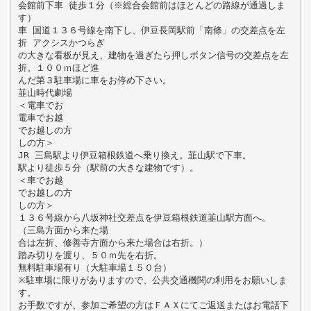
会館前下車 徒歩１分（※総合会館前はほとんどの路線が通過しま
す）
車 国道１３６号線を南下し、伊豆長岡駅前「南條」の交差点を左
折 アクシスかつらぎ
の大きな看板が見え、建物を過ぎたら押しボタン信号の交差点を左
折。１００ｍほど進
んだ第３駐車場に車をお停め下さい。
韮山時代劇場
＜電車でお
電車でお越
でお越しの方
しの方＞
JR 三島駅より伊豆箱根鉄道へ乗り換え。韮山駅で下車。
駅より徒歩５分（駅前の大きな建物です）。
＜車でお越
でお越しの方
しの方＞
１３６号線から八坂神社交差点を伊豆箱根鉄道韮山駅方面へ。
（三島方面から来た場
合は左折、修善寺方面から来た場合は右折。）
踏み切りを渡り、５０ｍ先を右折。
無料駐車場有り（大駐車場１５０台）
※駐車場に限りがありますので、公共交通機関の利用をお願いしま
す。
お手数ですが、参加ご希望の方はＦＡＸにてご返送またはお電話下