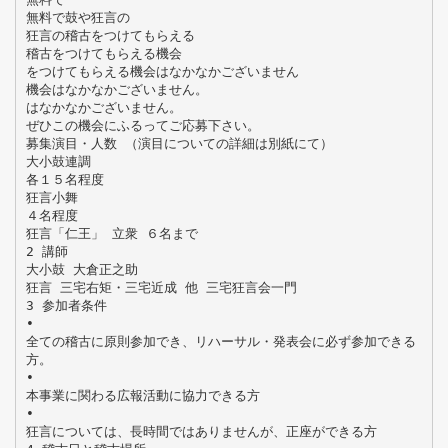
無料で鼓や狂言の
狂言の稽古をつけてもらえる
稽古をつけてもらえる機会
をつけてもらえる機会はなかなかございません
機会はなかなかございません。
はなかなかございません。
ぜひこの機会にふるってご応募下さい。
募集演目・人数 （演目についての詳細は別紙にて）
大小鼓連調
各１５名程度
狂言小舞
４名程度
狂言「仁王」 立衆 ６名まで
2 講師
大小鼓 大倉正之助
狂言 三宅右矩・三宅近成 他 三宅狂言会一門
3 参加者条件
•
全ての稽古に原則参加でき、リハーサル・発表会に必ず参加できる
方。
•
本事業に関わる広報活動に協力できる方
•
狂言については、長時間ではありませんが、正座ができる方