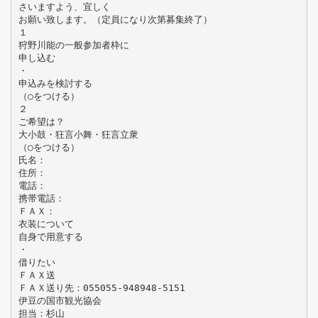
さいますよう、宜しく
お願い致します。（定員になり次第募集終了）
１
狩野川能の一般参加者枠に
申し込む
・
申込みを検討する
（○をつける）
２
ご希望は？
大小鼓・狂言小舞・狂言立衆
（○をつける）
氏名：
住所：
電話：
携帯電話：
ＦＡＸ：
衣装について
自身で用意する
・
借りたい
ＦＡＸ送
ＦＡＸ送り先：055055-948948-5151
伊豆の国市観光協会
担当：杉山