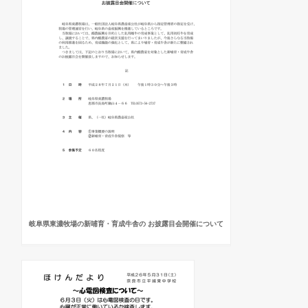
岐阜県東濃牧場の新哺育・育成牛舎の お披露目会開催について