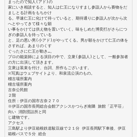
まったので知人(アド)の
家にいき相談すると、知人は仁王になりすまし参詣人から賽物をだ
ましとる計画をもちかけ
る。早速仁王に化けて待っていると、期待通りに参詣人が次から次
へとやってきて様々な願
い事をかけては供え物を置いていく。味をしめた博奕打がさらにつ
ぎの参詣人を待っている
と、足の悪い男(小アド)がやってくる。男が願をかけて仁王の体を
さすれば、あまりのくす
ぐったさに仁王が動き…。
プロの能楽師による演目の中で、立衆(参詣人)として、一般参加者
の方に出演して頂きます。
立衆は装束を付け、台詞、所作もございます。
※写真はウェブサイトより、和泉流公演のもの。
稽古場所案内
稽古場所案内
古奈公民館
２階
住所：伊豆の国市古奈２７０
※伊豆の国市長岡総合会館アクシスかつらぎ南隣 旅館「正平荘」
向い 消防団詰所と同
じ建物です。
アクセス
三島駅より伊豆箱根鉄道駿豆線で２１分 伊豆長岡駅下車後、伊豆
箱根バスで５分 総合