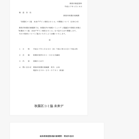
秋葉区コミ協 未来デ