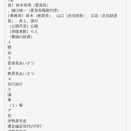
員) 鈴木良明（委員長）
、樋口雄一（委員長職務代理）
(事務局) 鈴木（教育長）、山口（担当部長）、立花（文化財課
長）、井上、酒川
［公開可否］公開
［傍聴者数］０人
《審議の経過》
１
開
会
２
委員長あいさつ
３
教育長あいさつ
４
自己紹介
５
議
事
（１）報
ア
告
伊勢原市史
通史編近現代の刊行