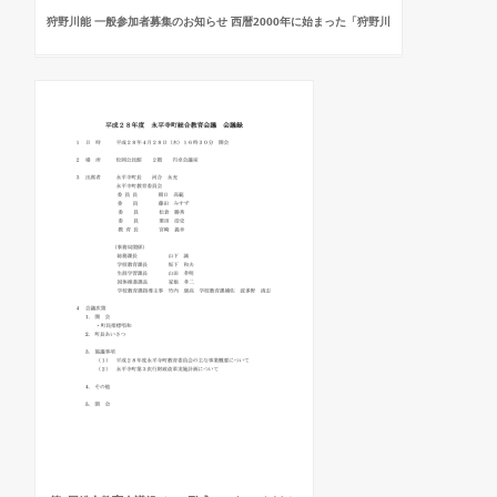
狩野川能 一般参加者募集のお知らせ 西暦2000年に始まった「狩野川