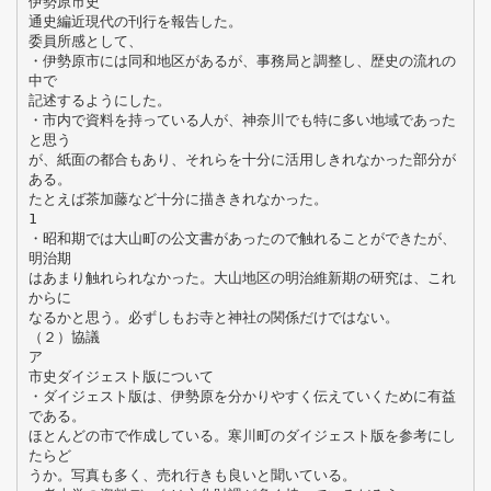
伊勢原市史
通史編近現代の刊行を報告した。
委員所感として、
・伊勢原市には同和地区があるが、事務局と調整し、歴史の流れの
中で
記述するようにした。
・市内で資料を持っている人が、神奈川でも特に多い地域であった
と思う
が、紙面の都合もあり、それらを十分に活用しきれなかった部分が
ある。
たとえば茶加藤など十分に描ききれなかった。
1
・昭和期では大山町の公文書があったので触れることができたが、
明治期
はあまり触れられなかった。大山地区の明治維新期の研究は、これ
からに
なるかと思う。必ずしもお寺と神社の関係だけではない。
（２）協議
ア
市史ダイジェスト版について
・ダイジェスト版は、伊勢原を分かりやすく伝えていくために有益
である。
ほとんどの市で作成している。寒川町のダイジェスト版を参考にし
たらど
うか。写真も多く、売れ行きも良いと聞いている。