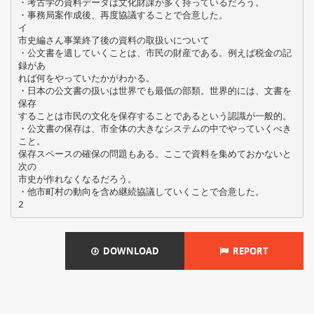
・考古学の資料データは文化財課が多く持っているだろう。
・事務局案作成後、再度協議することで合意した。
イ
市史編さん事業終了後の資料の取扱いについて
・公文書を遺していくことは、市民の財産である。例えば税金の記
録があ
れば何をやっていたかがわかる。
・日本の公文書の扱いは世界でも最低の部類。世界的には、文書を
保存
することは市民の文化を保存することであるという認識が一般的。
・公文書の保存は、市全体の大きなシステムの中でやっていくべき
こと。
保存スペースの確保の問題もある。ここで資料を集めておかないと
次の
市史が作れなくなるだろう。
・他市町村の動向を含め継続協議していくことで合意した。
DOWNLOAD
REPORT