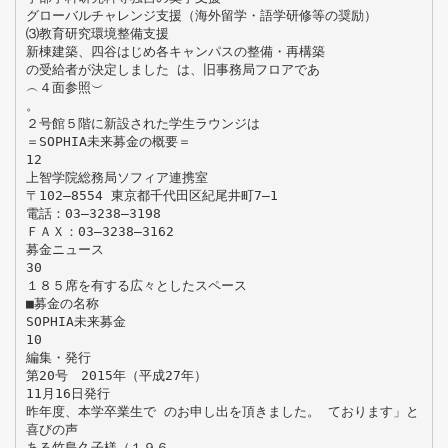
グローバルチャレンジ支援（海外留学・語学研修等の奨励）
⑶教育研究環境整備支援
新棟建築、四谷はじめ各キャンパスの整備・再構築
の受給者が決定しました は、旧事務局フロアであ
︵４面参照︶
。
２号館５階に新設された学生ラウンジは
＝SOPHIA未来募金の概要＝
12
上智学院総務局ソフィア連携室
〒102‒8554 東京都千代田区紀尾井町7‒1
電話：03‒3238‒3198
ＦＡＸ：03‒3238‒3162
募金ニュース
30
１８５席を有する広々としたスペース
■募金の名称
SOPHIA未来募金
10
編集・発行
第20号 2015年（平成27年）
11月16日発行
昨年度、本学卒業生で のお申し出を頂きました。 ております」と
喜びの声
ある竹島久子様（１９６