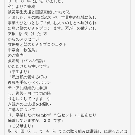
０ ０ ８ 年 法 法 いました。
卒）よりご寄稿
被災学生支援と国際貢献につながる
えました。その際に記念 や、世界中の飢餓に苦し
事業のひとつとして「救 む人々のもとへ届けられ
缶鳥と鷲のＣＡＮプロジ ます。万が一の備えとし
支援 を 受 け た 方
からのメッセージ
救缶鳥と鷲のＣＡＮプロジェクト
非常食「救缶鳥」
のご案内
救缶鳥（パンの缶詰）
いただけたら幸いです」
（学生より）
「私は私の愛する町の
復興を手伝うべくボラン
ティアに継続的に参加
し、復興へ向けて力の限
りを尽くしています。引
き続きのご支援をお願い
ご購入について
り、卒業したのちは必ず ５缶セット（１缶あたり
備蓄していますが、２０ です」
（ご父母より）
取 り 回 収 し て も ら てこの取り組みは継続し に戻ることは