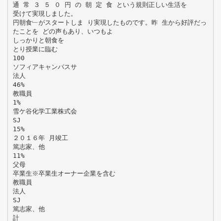
通 常 ３ ５ ０ 円 の 朝 定 食 という規則正しい生活を
受けて実現しました。
円朝食﹂がスタートしま り実現したものです。昨 生から好評だっ
たことを どの声もあり、いつもよ
しっかりと朝食を
とり授業に臨む
100
ソフィアキャンパスサ
法人
46%
教職員
1%
雪ケ谷化学工業株式会
SJ
15%
２０１６年 月竣工
篤志家、他
11%
父母
卒業生※卒業生オーナー企業を含む
教職員
法人
SJ
篤志家、他
計