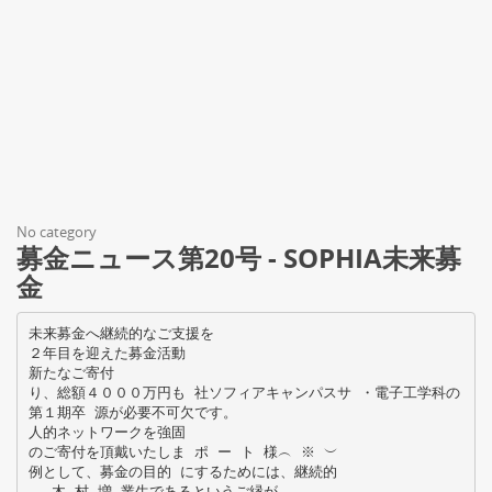
No category
募金ニュース第20号 - SOPHIA未来募
金
未来募金へ継続的なご支援を
２年目を迎えた募金活動
新たなご寄付
り、総額４０００万円も 社ソフィアキャンパスサ ・電子工学科の
第１期卒 源が必要不可欠です。
人的ネットワークを強固
のご寄付を頂戴いたしま ポ ー ト 様︵ ※ ︶
例として、募金の目的 にするためには、継続的
︵ 木 村 増 業生であるというご縁が