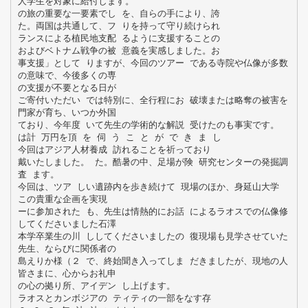
人学生を対象に給付します。
の旅の重要な一要素でし を、自らの手により、誇
た。両国は共通して、フ りを持って守り続けられ
ランスによる植民地支配 るように支援することの
およびベトナム戦争の被 意義を実感しました。お
事支援」として りますが、今回のツアー である寺院や仏像が多数
の意味で、今後多くの専
の支援が不要となる日が
ご寄付いただい では特別に、全行程にお 破壊または略奪の被害を
門家が育ち、いつか外国
ており、今年度 いて先生の学術的な解説 受けたのも事実です。
は計 万円を頂 を 伺 う こ と が で き ま し
今回はアジア人材養成 訪れることを祈っており
戴いたしました。 た。酷暑の中、足場が険 研究センターの発掘調
査 ます。
今回は、ツア しい遺跡内を歩き続けて 現場のほか、身延山大学
この貴重な企画を実現
ーに参加された も、先生は情熱的にお話 によるラオスでの仏像修
してくださいました石澤
本学卒業生の川 ししてくださいましたの 復現場も見学させていた
先生、ならびに関係者の
島えりか様（２ で、終始聞き入ってしま だきましたが、現地の人
皆さまに、心からお礼申
の心の拠り所、アイデン し上げます。
ラオスとカンボジアの ティティの一部をなす存