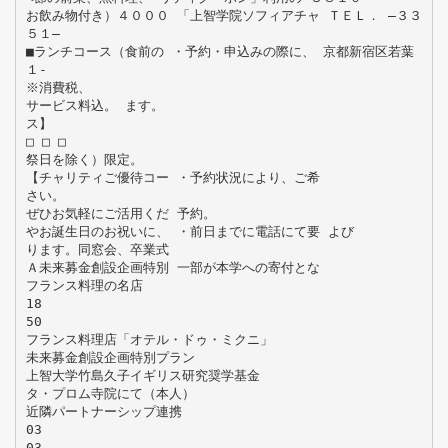
お飲み物付き）４０００ 「上智学院ソフィアチャ ＴＥＬ． ―３３
５１―
■ランチコース（食前の ・予約・申込みの際に、 京都新宿区若葉
１‐
※消費税、
サービス料込。 ます。
ス】
□ □ □
祭日を除く）限定。
【チャリティご優待コー ・予約状況により、ご希
さい。
ぜひお気軽にご活用くだ 予約。
やお誕生日のお祝いに、 ・前日までに電話にて要 よび
ります。同窓会、卒業式
Ａ未来募金創設企画特別 一部が本学への寄付とな
フランス料理の名店
18
50
フランス料理店「オテル・ドゥ・ミクニ」
未来募金創設企画特別プラン
上智大学竹島久子イギリス研究奨学基金
タ・プロム寺院にて（本人）
近隣パートナーシップ連携
03
03