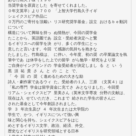
当奨学金を原資とした を寄せてくれました。
０年文英卒）より７００ 「上智大学竹島久子イギ
シェイクスピア作品に
０万円のご寄付を頂戴い リス研究奨学基金」設立 おけるｂｅ動詞
について
構造について興味を持っ ぬ情熱が、今回の奨学金
たことから、英語圏であ 設立・受給者決定へと繋
るイギリスへの留学を決 がり、多くの学生にとっ
意したと言います。今回 て感謝の気持ちを抱きな
たしました。竹島様は、 に伴い、今年度、初の奨 の卒業論文を執
筆中であ は休学をした上での留学 がら勉学・研究をより深
ご自身がイングランドの 学金受給者が決定しまし る と い う
黒 須 祐 貴 さ ん と の こ と で、
「 今 回 の 奨 く進めるための大きな励
詩人・劇作家であるウィ た。受給者の１人、三原 （文英４）は
「私の専門 学金は留学資金に充てさ みとなりました。今回受
リアム・シェイクスピア 里美さん（英米文学専攻 分野の文献は、
現在は入 せていただき、これまで 給された学生の皆さんに
された基金として今年創設されました。
学 ３ 年次生及び ４ 年次生または大学院の
学生で、かつ、イギリスについて強い興
味と関心を持ち、シェイクスピアをはじ
めとするイギリス文学、政治、経済、外交、
歴史などイギリスを研究領域とする日本