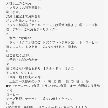
人様以上のご利用
・クリスマス特別期間お
願います。
詳細は左記までお問合せ
ポンの対象となります。
フランス料理店「オテル コース」は通常価格より 理、チーズ料
理、デザー ご利用もチャリティクー
>
ご利用上のお願い
・ドゥ・ミクニ」様のご お安くフレンチをお楽し ト、コーヒー
協力により、ＳＯＰＨＩ みいただける上、売上の
>
はご容赦ください。
ご予約・お問い合わせ
東
望に添えない場合もあり オテル・ドゥ・ミクニ
〒１６０―００１１
ＪＲ線・地下鉄丸の内線
・上記コース以外のレス ・ 南 北 線「 四 ツ 谷 」 駅
■ディナーコース（食前 トランでのお食事、オー 赤坂口より徒歩
７分
コーヒー
チーズ料理、デザート、 旨をお伝えください。
円 季
<節の前菜、魚料理、 リティクーポン」利用の ３８１０