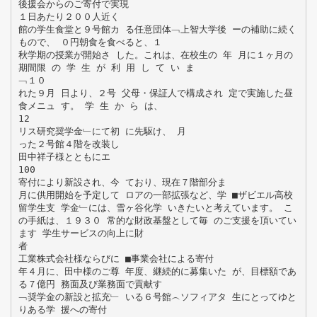
後援会からのご寄付で実現
１日あたり２００人近く
館の学生食堂と９号館カ る任意団体﹁上智大学後 ーの補助に続く
もので、 ０円朝食を食べると、１
秋学期の授業が開始さ した。これは、在校生の 年 月に１ヶ月の
期間限 の 学 生 が 利 用 し て い ま
﹁１０
れた９月 日より、２号 父母・保証人で構成され 定で実施した昼
食メニュ す。 学 生 か ら は、
12
リス研究奨学金﹂にて初 に先駆け、 月
った２号館４階を改装し
田中祥子様とともにエ
100
寄付により新設され、今 ており、現在７階部分ま
月に供用開始を予定して ロアの一部拡張など、学 ■ザビエル高校
留学生支 学金﹂には、雪ヶ谷化学 いきたいと考えています。 こ
の手紙は、１９３０ 常的な財政基盤として毎 のご支援を頂いてい
ます 学生サービスの向上に財
者
工業株式会社様ならびに ■事業会社による寄付
年４月に、田中様のご尊 年度、継続的に募集いた が、目標額であ
る７億円 務面及び業務面で貢献す
﹁奨学金の新設と拡充﹂ いる６号館︵ソフィアタ 生にとってゆと
りある学 援への寄付