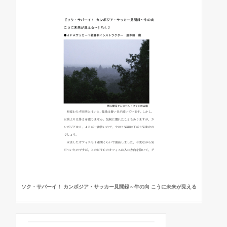
ソク・サバーイ！ カンボジア・サッカー見聞録～牛の向 こうに未来が見える