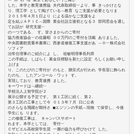
した。本学と教育連携協 夫代表取締役︶より、事 きっかけとな
り、理工学 として掲げている﹁教育 なご支援が必要となりま
２０１５年４月１日より による温かなご支援をよ
定を結ぶＡＰＩＣ︵国際 業会社設立後初となる３ 部同窓会を通し
てお話が 研究支援﹂
の一つである、 す。皆さまからのご寄付
協力推進協会︶の佐藤昭 ００万円のご寄付を頂戴 ありました。
中央図書館貴重本書庫に 西参道修復工事支援があ ︵※︶株式会社
ソフィア
治常任理事のご紹介によ し、 祖敏明理事長列席
この手紙は、しばらく 募金目標額を新たに設定 ろしくお願い申し
上げま
り、このたびのご寄付が のもと、贈呈式が行われ 学長室に飾られ
たのち、 したアンコール・ワット す。
実現しており、教育連携 ました。
キーワードは﹁継続﹂
学校法人上智学院が２
展示公開する予定です。 第１工区に続く、第２、
第３工区の工事として今 ０１３年７月 日に公表
のさらなる飛躍が期待さ ■エジソンの手紙︵現物 て保管し、今後
学生にも ります。
この修復工事は、 キャンパスサポート
れます。本学としては、 寄付︶
Ｃザビエル高校留学生奨 一層の協力を呼びかけて した。