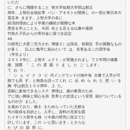
いただ
に、さらに飛躍すること 智大学短期大学部は創立
周年、上智社会福祉専 パン・アキモトが開発し の一部が東日本大
震災本 きます。上智大学の名に
経済的理由により学業の継続が困難な本
歴史を学ぶことも、今回 在とも言える仏像や遺跡
竹島久子氏からの寄付金に基づき設定
40
の研究に大変ご尽力され 博後２）は現在、初期近 手が困難なもの
が多く、 以上に勉学に励みたいで は、名誉あるこの奨学金
（学生より）
２０１３年に、上智大 ェクト」が実施されまし て２年間の備蓄
後、国際 「 こ の 度 賜 り ま し た ご します」
て お り、
「 シ ェ イ ク ス ピ 代イングランドの地中海 古書で入手が可
能でも高 す」と抱負を語ってくれ に 込 め ら れ た 想 い を
胸 学は創立１００周年、上 た。
貢献に参加できるシステ 厚情は、娘の教育のため
アに強い興味と関心を持 世界との交流という背景 値がついている
ものが少 ました。
を進めており、修士 をためらっていた文献を
号の取得を目的とし 入手し、資料の充実を図
たイギリス留学も検 り今後の研究に役立てた
討しています。この いと思います」とさらな
た び の 採 用 に、