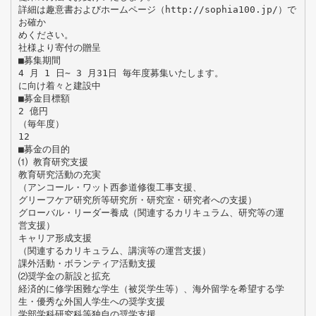
詳細は趣意書およびホームページ（http://sophia100.jp/）で
お確か
めください。
社様より寄付の贈呈
■募集期間
4 月 1 日∼ 3 月31日 毎年度募集いたします。
に向け着々と建設中
■募金目標額
2 億円
（毎年度）
12
■募金の目的
⑴ 教育研究支援
教育研究活動の充実
（アンコール・ワット西参道修復工事支援、
グリーフケア研究所等研究所・研究室・研究者への支援）
グローバル・リーダー養成（関連するカリキュラム、研究等の運
営支援）
キャリア形成支援
（関連するカリキュラム、講演等の運営支援）
課外活動・ボランティア活動支援
⑵奨学金の新設と拡充
経済的に修学困難な学生（被災学生等）、海外留学を希望する学
生・優秀な外国人学生への奨学支援
学部学科研究科等独自の奨学支援