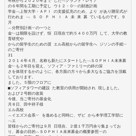
年秋から２０２０年まで した﹁グランド・レイア
の６年間を工期に予定し ウト２・０﹂の財政計画
学金﹁上智大学・ＡＰＩ の支援拡充のため、より があり贈呈式が
行われま ﹁ Ｓ Ｏ Ｐ Ｈ Ｉ Ａ 未 来 募 ているものです。９
月
︵分野別計画︶の一つと
金﹂は期限を設けず、恒 日現在で約５４００万円 して、大学の教
育研究や
からの留学生のための奨 エル高校からの留学生へ ジソンの手紙﹂
のご寄付
31
２０１４年４月、名称も新たにスタートした﹁ＳＯＰＨＩＡ未来募
金﹂も２年目を迎え、ソフィア・ファミリーの絆の深
さを体現するかのように、各方面の方々から多大なるご協力を頂戴
しております。
ました。５階のフロアに
■ソフィアタワーの建設 た教室の供用が開始され 現しました。
および２号館の改装
今後、当ご寄付の基金化
月８日、田中祥子様
エル高校
︵イエズス会系︶ を進めると同時に、ザビ から本学理工学部に
﹁エ
皆様からのご寄付は９月 日現在、２億１千万円余り集まってお
り、募金の目的︵ＳＯＰＨＩＡ未来募金の概要参照︶の