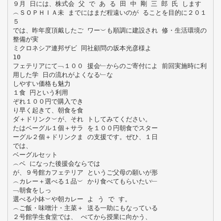
９月 日には、株式会 父 で あ る 田 中 剛 三 郎 氏 します
︵ＳＯＰＨＩＡ未 までにはまだ程遠いのが ることを目的に２０１
５
では、昨年度頂戴したご ワー︶も順調に建設され 修・生活環境の
整備が実
ミクロネシア連邦ザビ 同社顧問の坂本光彦様よ
10
フェテリアにて﹁１００ 援会﹂からのご寄付によ 前回実施時に利
用した学 日の流れがよくなる﹂な
しやすい価格も魅力
１食 円という利用
ぞれ１００円で購入でき
り早く起きて、朝食を食
ダ＋ドリンク︶が、それ トしてみてください。
たはベーグル１個＋サラ を１００円朝食でスター
ーグル２個＋ドリンクま の支援です。ぜひ、１日
では、
ベーグルセット
︵ベ になった後援会ならでは
が、９号館カフェテリア というご父母の願いが形
︵カレー＋選べる１品︶ かり食べてもらいたい﹂
﹁朝食をしっ
選べる小鉢︶や朝カレー よ う で す。
︵ご飯・味噌汁・主菜＋ 送る一助にもなっている
２号館学生食堂では、 べてから授業に向かう、