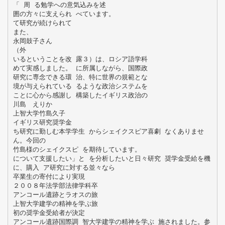
「 周 る勉学への意気込みを述
囲の方々に支えられ べています。
て研究が続けられて
また、
永岡鼓子さん
（外
いるということを改 露３）は、ロシア語学科
めて実感しました。 に所属しながら、国際政
研究に専念できる環 治、特に世界の規範とな
境が与えられている るような政治システムを
ことに心から感謝し 構築したイギリス政治の
川島 えりか
上智大学竹島久子
イギリス研究奨学金
ち研究に勤しむ本学学生 からシェイクスピア喜劇 なくありませ
ん。今回の
竹島様のシェイクスピ を期待しています。
について支援したい」と を分析したいと日々研究 奨学金受給を機
に、購入 ア研究に対する並々なら
卒業生の寄付により実現
２００８年法学部法律学科卒
アンコール遺跡とラオスの旅
上智大学建学の精神を学ぶ旅
初の奨学金受給者が決定
アンコール遺跡国際調 智大学建学の精神を学ぶ 施されました。参