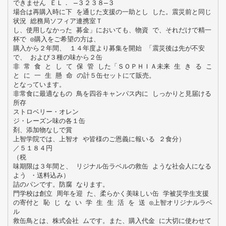
できません ＥＬ． ―３２３８―３
場合は再購入時に下 を通じた支援の一助とし した。震災前と同じ
状況 総務局ソフィア連携室Ｔ
し、使用しなかった 募金」においても、物資 で、それだけで精一
杯で ◎購入をご希望の方は、
購入から２年間、 １４年度より募集を開始 「震災後は先が不安
で、 および３種の味から２缶
非 常 食 と し て 保 管 した「ＳＯＰＨＩＡ未来 生 き る こ
と に 一 生 懸 命 の計５缶セットにて販売。
となっています。
非常食に最適なもの 鳥を四谷キャンパス内に しっかりと見届ける
所存
ストロベリー・オレン
ジ・レーズン味の各１缶
剤、添加物なしで賞
上智学院では、上智オ や皆様のご恩義に報いる ２食分）
／５１８４円
（税
味期限は３年間と、 リジナル缶ラベルの救缶 ような社会人になる
よう ・送料込み）
詰のパンです。防腐 なります。
門学校は創立 周年を迎 た、柔らかく美味しい缶 学被災学生支援
の寄付と 恥 じ な い 学 生 生 活 を 送 ◎上智オリジナルラベ
ル
救缶鳥とは、株式会社 ムです。また、購入代金 に大切に使わせて