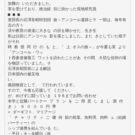
加費の いただきました。
害を受けており、政治経 目に掛かった現地研究員
■ ■ ■
査団長の石澤良昭特別招 旅～アンコール遺跡とラ 一部は、毎年有
志の方々
済や教育の発達に大きな の目を輝かせた、生き生
私は以前にアンコール 影を落としました。また きとしていた様子
がそれ
聘 教 授 同 行 の も と、「 上 オスの旅～」が今夏も実 より
「アンコール・ワッ
ト西参道修復工 ワットを訪れたことがあ その間、大切な信仰の場
を物語っていました。そ
石澤良昭団長による解説
日本国内の被災地
い、
義捐物資として、 て行われています。
すので、今後も応援して ください。
が、めげずに闘っていま １９８までお問い合わせ
本学と近隣パートナー プ ラ ン を ご 用 意 し ま し 酒 付
き ） ９ ０ ０ ０ 円 季
< ダーギフト、マリアージ
「 チ ャ リ テ ィ ご 優 待 節の前菜、魚料理、肉料 ュ（結婚
パーティー）の
シップ連携を結んでいる た。
・平日・火～金曜日（祝