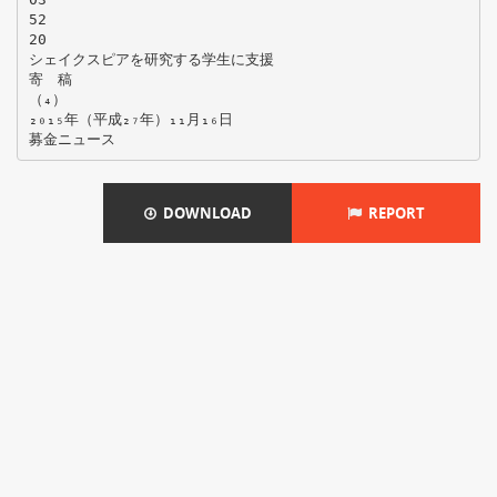
52
20
シェイクスピアを研究する学生に支援
寄 稿
（₄）
₂₀₁₅年（平成₂₇年）₁₁月₁₆日
DOWNLOAD
REPORT