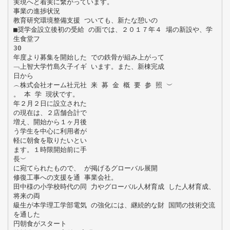
実現へと着実に繋がっています。
事業の進捗状況
教育研究環境整備支援 ついても、新たな憩いの
■奨学金設立後初の受給 の面では、２０１７年４ 場の新設や、学
生食堂フ
30
年度より募集を開始した での鉄骨が組み上がって
﹁上智大学竹島久子イギ います。また、新棟完成
日から
︵株式会社オーム社元社 来 募 金 概 要 参 照 ︶
。 本 学 現状です。
年２月２日に設立された
の現在は、２店舗合計で
増え、開始から１ヶ月後
う学生を中心に利用者が
軽に朝食を取りたいとい
ます。１時限開始前に手
長︶
に宛てられたもので、 が掲げるグローバル展開
修復工事への支援を通 事業会社。
田中様の小学校時代の同 力やグローバル人材育成 した人材育成、
将来の両
級生が本学理工学部電気 の強化には、継続的な財 国間の技術交流
を通した
円朝食がスタート