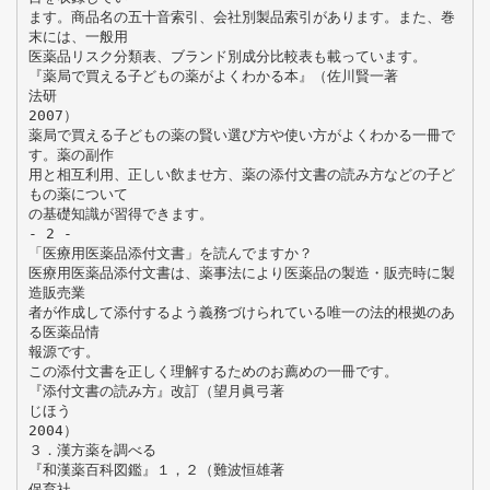
ます。商品名の五十音索引、会社別製品索引があります。また、巻
末には、一般用
医薬品リスク分類表、ブランド別成分比較表も載っています。
『薬局で買える子どもの薬がよくわかる本』（佐川賢一著
法研
2007）
薬局で買える子どもの薬の賢い選び方や使い方がよくわかる一冊で
す。薬の副作
用と相互利用、正しい飲ませ方、薬の添付文書の読み方などの子ど
もの薬について
の基礎知識が習得できます。
- 2 -
「医療用医薬品添付文書」を読んでますか？
医療用医薬品添付文書は、薬事法により医薬品の製造・販売時に製
造販売業
者が作成して添付するよう義務づけられている唯一の法的根拠のあ
る医薬品情
報源です。
この添付文書を正しく理解するためのお薦めの一冊です。
『添付文書の読み方』改訂（望月眞弓著
じほう
2004）
３．漢方薬を調べる
『和漢薬百科図鑑』１，２（難波恒雄著
保育社