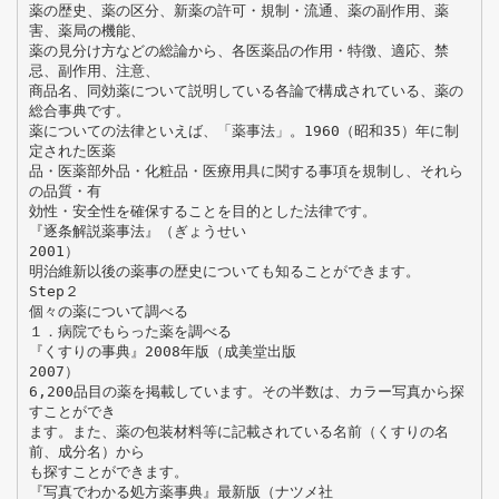
薬の歴史、薬の区分、新薬の許可・規制・流通、薬の副作用、薬
害、薬局の機能、
薬の見分け方などの総論から、各医薬品の作用・特徴、適応、禁
忌、副作用、注意、
商品名、同効薬について説明している各論で構成されている、薬の
総合事典です。
薬についての法律といえば、「薬事法」。1960（昭和35）年に制
定された医薬
品・医薬部外品・化粧品・医療用具に関する事項を規制し、それら
の品質・有
効性・安全性を確保することを目的とした法律です。
『逐条解説薬事法』（ぎょうせい
2001）
明治維新以後の薬事の歴史についても知ることができます。
Step２
個々の薬について調べる
１．病院でもらった薬を調べる
『くすりの事典』2008年版（成美堂出版
2007）
6,200品目の薬を掲載しています。その半数は、カラー写真から探
すことができ
ます。また、薬の包装材料等に記載されている名前（くすりの名
前、成分名）から
も探すことができます。
『写真でわかる処方薬事典』最新版（ナツメ社