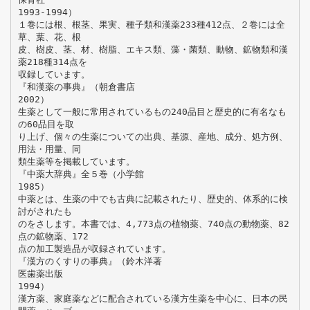
1993-1994）
１巻には根、根茎、果実、種子類和漢薬233種412点、２巻には全
草、葉、花、根
皮、樹皮、茎、材、樹脂、エキス類、藻・菌類、動物、鉱物類和漢
薬218種314点を
収録しています。
『和漢薬の事典』（朝倉書店
2002）
生薬として一般に常用されているもの240品目と歴史的に有名なも
の60品目を取
り上げ、個々の生薬についての出典、基源、産地、成分、処方例、
用法・用量、同
類生薬等を掲載しています。
『中薬大辞典』全５巻（小学館
1985）
中薬とは、生薬の中でも古典に記載されたり、歴史的、体系的に検
討がされたも
のをさします。本書では、4,773点の植物薬、740点の動物薬、82
点の鉱物薬、172
点の加工製造品が収録されています。
『漢方のくすりの事典』（鈴木洋著
医歯薬出版
1994）
漢方薬、家庭薬などに配合されている漢方生薬を中心に、日本の民