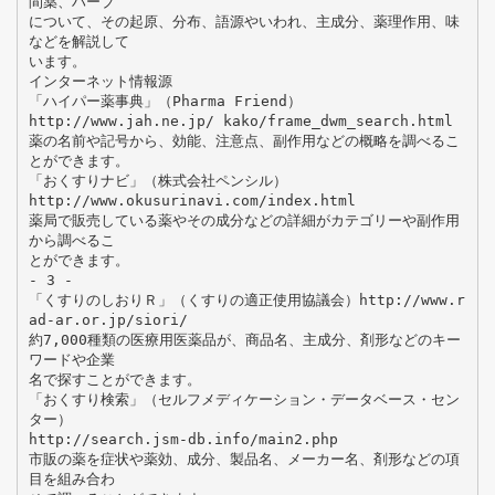
間薬、ハーブ
について、その起原、分布、語源やいわれ、主成分、薬理作用、味
などを解説して
います。
インターネット情報源
「ハイパー薬事典」（Pharma Friend）
http://www.jah.ne.jp/ kako/frame_dwm_search.html
薬の名前や記号から、効能、注意点、副作用などの概略を調べるこ
とができます。
「おくすりナビ」（株式会社ペンシル）
http://www.okusurinavi.com/index.html
薬局で販売している薬やその成分などの詳細がカテゴリーや副作用
から調べるこ
とができます。
- 3 -
「くすりのしおりＲ」（くすりの適正使用協議会）http://www.r
ad-ar.or.jp/siori/
約7,000種類の医療用医薬品が、商品名、主成分、剤形などのキー
ワードや企業
名で探すことができます。
「おくすり検索」（セルフメディケーション・データベース・セン
ター）
http://search.jsm-db.info/main2.php
市販の薬を症状や薬効、成分、製品名、メーカー名、剤形などの項
目を組み合わ