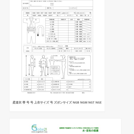
柔道衣 帯 号 号 上衣サイズ 号 ズボンサイズ NGB NGM NGT NGE