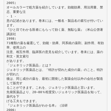
2005）
オールカラーで処方薬を紹介しています。効能効果、用法用量、禁
忌、重要な注
- 1 -
意の記述があります。巻末には、一般名・製品名の索引が付いてい
ます。
『ひと目でわかる医者にもらって効く薬、無駄な薬』（米山公啓著
講談社
1998）
71種類の薬を厳選して、効能・効果、同系統の薬剤、副作用、有効
率、使用上の
注意、相互作用、臨床医の意見を紹介しています。巻末には、薬の
和文・英文索引
があります。
「ジェネリック医薬品」とは？
ジェネリック医薬品とは、「特許が切れた成分の薬」のこと。特許
が切れた
後は、同じ成分の薬を、最初に開発した製薬会社以外の会社が製造
して販売す
ることができます。これを、ジェネリック医薬品と言います。
先発医薬品より、20∼80％程度安いジェネリック医薬品を知って、
薬代を下
げる工夫もできます。
『ジェネリック医薬品がわかる本』（法研
2006）