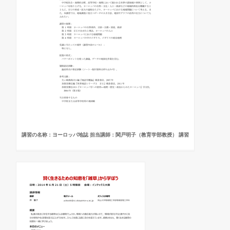
講習の名称：ヨーロッパ地誌 担当講師：関戸明子（教育学部教授） 講習