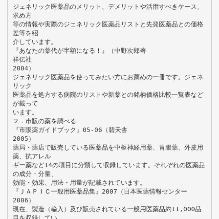
ジェネリック医薬品のメリット、デメリットや活用すべきケース、
求め方
等の情報や実際のジェネリック医薬品リストと先発医薬品との価格
差等を紹
介しています。
『あなたの薬代が半額になる！』（中野次郎著
祥伝社
2004）
ジェネリック医薬品を使ってみたい方にお薦めの一冊です。ジェネ
リック
医薬品を処方する病院のリストや新薬との銘柄価格比較一覧表など
が載って
います。
２．市販の薬を調べる
『市販薬ガイドブック』05-06（碧天舎
2005）
薬局・薬店で販売している医薬品を中枢神経用薬、胃腸薬、外皮用
薬、抗アレル
ギー薬など14の項目に分類して収録しています。それぞれの医薬品
の成分・分量、
効能・効果、用法・用量が記載されています。
『ＪＡＰＩＣ一般用医薬品集』2007（日本医薬情報センター
2006）
現在、製造（輸入）及び販売されている一般用医薬品約11,000品
目を収録してい